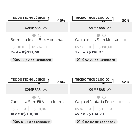
SALE
TECIDO TECNOLÓGICO
SALE
TECIDO TECNOLÓGICO
-
40
%
-
30
%
COMPRAR
COMPRAR
36
38
40
42
44
36
38
40
Bermuda Jeans Box Montana John John Masculina
Calça Jeans Slim Montana John John Masculina
R$
438
,
00
R$
262
,
80
R$
498
,
00
R$
348
,
60
2
x de
R$
131
,
40
3
x de
R$
116
,
20
R$ 39,42
de Cashback
R$ 52,29
de Cashback
SALE
TECIDO TECNOLÓGICO
SALE
TECIDO TECNOLÓGICO
-
40
%
-
40
%
COMPRAR
COMPRAR
P
M
G
GG
38
Camiseta Slim Fit Visco John John Masculina
Calça Alfaiataria Peters John John Masculina
R$
198
,
00
R$
118
,
80
R$
698
,
00
R$
418
,
80
1
x de
R$
118
,
80
4
x de
R$
104
,
70
R$ 17,82
de Cashback
R$ 62,82
de Cashback