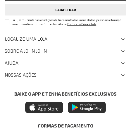
CADASTRAR
Eu li, estou ciente das condições de tratamento dos meus dados pessoais e forneço
meu consentimento, conforme descrito na
Política de Privacidade
LOCALIZE UMA LOJA
SOBRE A JOHN JOHN
Quem Somos
AJUDA
Nossas Lojas
FAQ
NOSSAS AÇÕES
John John Club
Central de Atendimento
Livelo
Política de Privacidade
Minha Conta
Azul Fidelidade
BAIXE O APP E TENHA BENEFÍCIOS EXCLUSIVOS
Painel de Privacidade
Trocas e Devoluções
Mastercard
Central de Preferências
Regulamentos
Itau Personnalite
Ética e Sustentabilidade
Seja um Revendedor
Denim Guide
ModaComVerso
Seja um Franqueado
FORMAS DE PAGAMENTO
APP