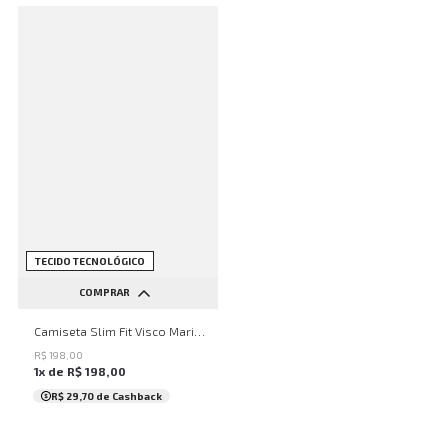
NEW
TECIDO TECNOLÓGICO
COMPRAR
P
M
G
GG
Camiseta Slim Fit Visco Marinho John John Masculina
R$
198
,
00
1
x de
R$
198
,
00
R$ 29,70
de Cashback