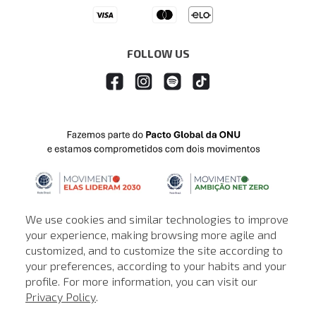
Drop Your Jeans
FOLLOW US
We use cookies and similar technologies to improve
your experience, making browsing more agile and
customized, and to customize the site according to
ATENDIMENTO
your preferences, according to your habits and your
profile. For more information, you can visit our
© © Copyright 2000-2026 - Todos os direitos reservados. A Loja de
Privacy Policy
.
John John reserva-se no direito de corrigir ou alterar informações
como: preços, promoções e disponibilidade de estoque a qualquer