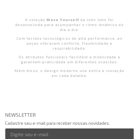
A coleção
Move Yourself
da John John foi
desenvolvida para acompanhar o ritmo dinâmico do
dia a dia.
Com tecidos tecnológicos de alta performance, as
peças oferecem conforto, flexibilidade e
respirabilidade.
Os atributos funcionais facilitam a mobilidade e
garantem praticidade em diferentes ocasiões.
Além disso, o design moderno une estilo e inovação
em cada detalhe.
NEWSLETTER
Cadastre seu e-mail para receber nossas novidades.