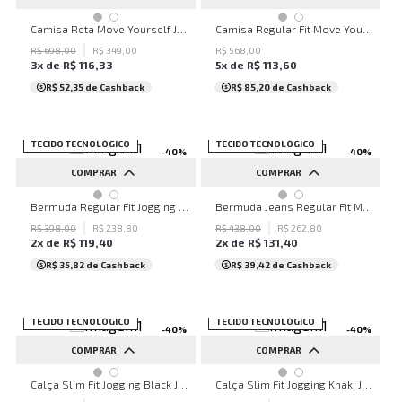
P
M
G
GG
PP
P
M
G
GG
Camisa Reta Move Yourself John John Masculina
Camisa Regular Fit Move Yourself John John Masculina
R$
698
,
00
R$
349
,
00
R$
568
,
00
3
x de
R$
116
,
33
5
x de
R$
113
,
60
R$ 52,35
de Cashback
R$ 85,20
de Cashback
SALE
TECIDO TECNOLÓGICO
SALE
TECIDO TECNOLÓGICO
-
40
%
-
40
%
COMPRAR
COMPRAR
38
40
42
44
46
36
38
40
42
44
Bermuda Regular Fit Jogging Black John John Masculina
Bermuda Jeans Regular Fit Montenegro John John Masculina
46
R$
398
,
00
R$
238
,
80
R$
438
,
00
R$
262
,
80
2
x de
R$
119
,
40
2
x de
R$
131
,
40
R$ 35,82
de Cashback
R$ 39,42
de Cashback
SALE
TECIDO TECNOLÓGICO
SALE
TECIDO TECNOLÓGICO
-
40
%
-
40
%
COMPRAR
COMPRAR
36
42
44
46
38
40
42
44
46
Calça Slim Fit Jogging Black John John Masculina
Calça Slim Fit Jogging Khaki John John Masculina