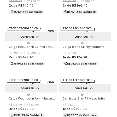
48
R$
468
,
00
R$
280
,
80
R$
468
,
00
R$
280
,
80
2
x de
R$
140
,
40
2
x de
R$
140
,
40
R$ 42,12
de Cashback
R$ 42,12
de Cashback
SALE
TECIDO TECNOLÓGICO
TECIDO TECNOLÓGICO
-
40
%
COMPRAR
COMPRAR
36
38
40
42
44
36
38
40
42
44
Calça Regular Fit Coimbra Areia John John Masculina
Calça Jeans Skinny Montenegro John John Masculina
46
48
46
48
R$
498
,
00
R$
298
,
80
R$
498
,
00
2
x de
R$
149
,
40
4
x de
R$
124
,
50
R$ 44,82
de Cashback
R$ 74,70
de Cashback
SALE
TECIDO TECNOLÓGICO
TECIDO TECNOLÓGICO
-
50
%
COMPRAR
COMPRAR
P
M
G
GG
P
M
G
GG
Calça Ween John John Masculina
Camiseta Slim Fit Visco John John Masculina
R$
798
,
00
R$
399
,
00
R$
198
,
00
3
x de
R$
133
,
00
1
x de
R$
198
,
00
R$ 59,85
de Cashback
R$ 29,70
de Cashback