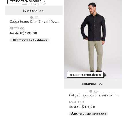
TECIDO TECNOLÓGICO
COMPRAR
38
40
42
44
46
Calça Jeans Slim Smart Move John John Masculina
R$
768
,
00
6
x de
R$
128
,
00
R$ 115,20
de Cashback
NEW
TECIDO TECNOLÓGICO
COMPRAR
38
40
42
44
46
Calça Jogging Slim Sand John John Masculina
R$
468
,
00
4
x de
R$
117
,
00
R$ 70,20
de Cashback