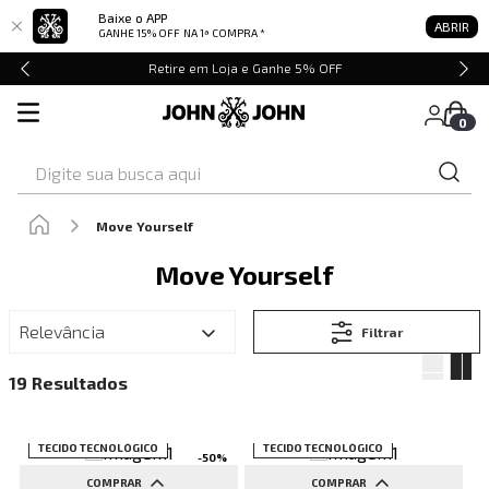
Baixe o APP
ABRIR
GANHE 15% OFF
NA 1ª COMPRA *
Retire em Loja e Ganhe 5% OFF
0
Digite sua busca aqui
Move Yourself
Move Yourself
Relevância
Filtrar
19
SALE
TECIDO TECNOLÓGICO
TECIDO TECNOLÓGICO
-
50
%
COMPRAR
COMPRAR