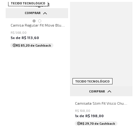
NEW
TECIDO TECNOLÓGICO
COMPRAR
P
M
G
GG
Camisa Regular Fit Move Blue John John Masculina
R$
568
,
00
5
x de
R$
113
,
60
R$ 85,20
de Cashback
NEW
TECIDO TECNOLÓGICO
COMPRAR
P
M
G
GG
Camiseta Slim Fit Visco Chumbo John John Masculina
R$
198
,
00
1
x de
R$
198
,
00
R$ 29,70
de Cashback