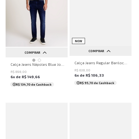
NEW
COMPRAR
COMPRAR
38
40
42
44
Calça Jeans Regular Bariloche John John Masculina
36
38
40
42
44
Calça Jeans Nápoles Blue John John Masculina
R$
638
,
00
46
R$
898
,
00
6
x de
R$
106
,
33
6
x de
R$
149
,
66
R$ 95,70
de Cashback
R$ 134,70
de Cashback