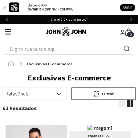
Baixe o APP
ABRIR
GANHE 15% OFF
NA 1ª COMPRA *
Retire em Loja e Ganhe 5% OFF
0
Digite sua busca aqui
Exclusivas E-commerce
Exclusivas E-commerce
Relevância
Filtrar
63
COMPRAR