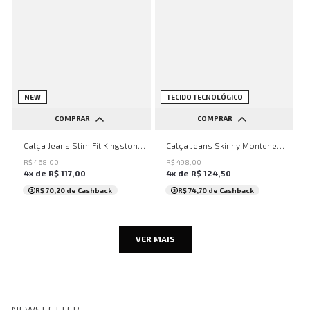
NEW
TECIDO TECNOLÓGICO
COMPRAR
COMPRAR
38
40
42
44
46
36
38
40
42
44
Calça Jeans Slim Fit Kingston John John Masculina
Calça Jeans Skinny Montenegro John John Masculina
46
48
R$
468
,
00
R$
498
,
00
4
x de
R$
117
,
00
4
x de
R$
124
,
50
R$ 70,20
de Cashback
R$ 74,70
de Cashback
VER MAIS
NEWSLETTER