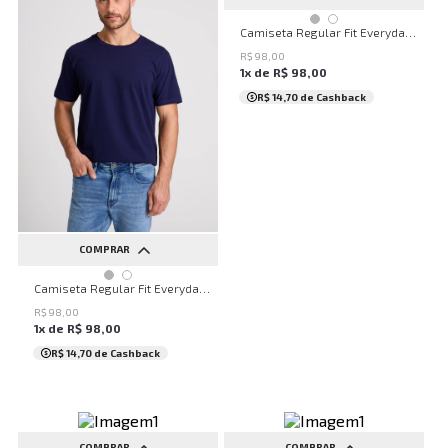
PP
P
M
G
Camiseta Regular Fit Everyday John John Masculina
R$
98
,
00
1
x de
R$
98
,
00
R$ 14,70
de Cashback
COMPRAR
PP
P
M
G
Camiseta Regular Fit Everyday John John Masculina
R$
98
,
00
1
x de
R$
98
,
00
R$ 14,70
de Cashback
COMPRAR
COMPRAR