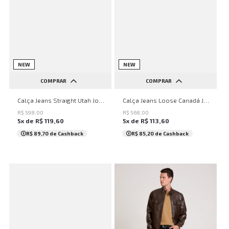
NEW
NEW
COMPRAR
COMPRAR
38
40
42
44
38
40
42
44
Calça Jeans Straight Utah John John Masculina
Calça Jeans Loose Canadá John John Masculina
R$
598
,
00
R$
568
,
00
5
x de
R$
119
,
60
5
x de
R$
113
,
60
R$ 89,70
de Cashback
R$ 85,20
de Cashback