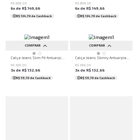
46
48
46
R$
898
,
00
R$
898
,
00
6
x de
R$
149
,
66
6
x de
R$
149
,
66
R$ 134,70
de Cashback
R$ 134,70
de Cashback
COMPRAR
COMPRAR
36
38
40
42
44
36
38
40
42
44
Calça Jeans Slim Fit Antuerpia John John Masculina
Calça Jeans Skinny Antuerpia John John Masculina
46
46
48
50
R$
398
,
00
R$
398
,
00
3
x de
R$
132
,
66
3
x de
R$
132
,
66
R$ 59,70
de Cashback
R$ 59,70
de Cashback