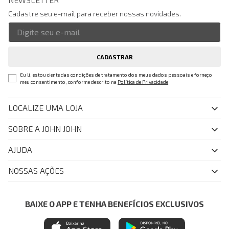
Cadastre seu e-mail para receber nossas novidades.
CADASTRAR
Eu li, estou ciente das condições de tratamento dos meus dados pessoais e forneço
meu consentimento, conforme descrito na
Política de Privacidade
LOCALIZE UMA LOJA
SOBRE A JOHN JOHN
Quem Somos
AJUDA
Nossas Lojas
FAQ
NOSSAS AÇÕES
John John Club
Central de Atendimento
Livelo
Política de Privacidade
Minha Conta
Azul Fidelidade
BAIXE O APP E TENHA BENEFÍCIOS EXCLUSIVOS
Painel de Privacidade
Trocas e Devoluções
Mastercard
Central de Preferências
Regulamentos