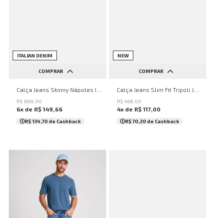
NEW
ITALIAN DENIM
NEW
COMPRAR
COMPRAR
38
40
42
44
46
38
40
42
44
46
Calça Jeans Skinny Nápoles Intense Blue John John Masculina
Calça Jeans Slim Fit Tripoli John John Masculina
R$
898
,
00
R$
468
,
00
6
x de
R$
149
,
66
4
x de
R$
117
,
00
R$ 134,70
de Cashback
R$ 70,20
de Cashback