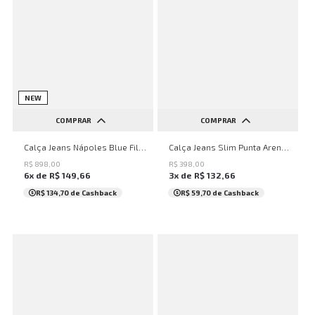
NEW
COMPRAR
COMPRAR
36
38
40
42
44
38
40
42
44
46
Calça Jeans Nápoles Blue Filigrana John John Masculina
Calça Jeans Slim Punta Arenas John John Masculina
46
R$
898
,
00
R$
398
,
00
6
x de
R$
149
,
66
3
x de
R$
132
,
66
R$ 134,70
de Cashback
R$ 59,70
de Cashback