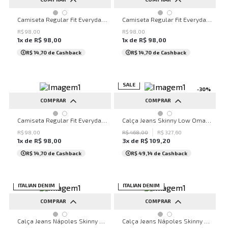
PP
P
M
PP
P
M
G
Camiseta Regular Fit Everyday John John Masculina
Camiseta Regular Fit Everyday John John Masculina
R$
98
,
00
R$
98
,
00
1
x de
R$
98
,
00
1
x de
R$
98
,
00
R$ 14,70
de Cashback
R$ 14,70
de Cashback
SALE
-
30
%
COMPRAR
COMPRAR
PP
P
M
G
38
40
42
44
46
Camiseta Regular Fit Everyday John John Masculina
Calça Jeans Skinny Low Omaha John John Masculina
50
R$
98
,
00
R$
468
,
00
R$
327
,
60
1
x de
R$
98
,
00
3
x de
R$
109
,
20
R$ 14,70
de Cashback
R$ 49,14
de Cashback
ITALIAN DENIM
ITALIAN DENIM
COMPRAR
COMPRAR
36
38
40
42
44
36
38
40
42
44
Calça Jeans Nápoles Skinny Dark John John Masculina
Calça Jeans Nápoles Skinny Blue John John Masculina