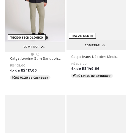
ITALIAN DENIM
NEW
TECIDO TECNOLÓGICO
COMPRAR
COMPRAR
36
38
40
42
44
Calça Jeans Nápoles Medium Blue John John Masculina
38
40
42
44
46
Calça Jogging Slim Sand John John Masculina
46
R$
898
,
00
R$
468
,
00
6
x de
R$
149
,
66
4
x de
R$
117
,
00
R$ 134,70
de Cashback
R$ 70,20
de Cashback