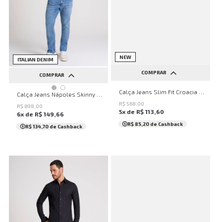
NEW
NEW
ITALIAN DENIM
COMPRAR
COMPRAR
36
38
40
42
44
Calça Jeans Slim Fit Croacia Mys John John Masculina
38
40
42
44
46
Calça Jeans Nápoles Skinny Light Blue John John Masculina
R$
568
,
00
R$
898
,
00
5
x de
R$
113
,
60
6
x de
R$
149
,
66
R$ 85,20
de Cashback
R$ 134,70
de Cashback