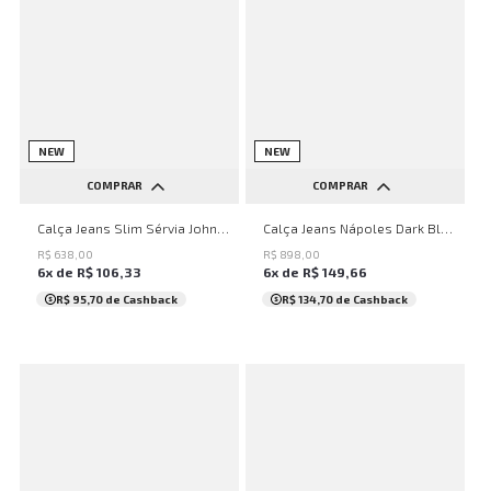
NEW
NEW
COMPRAR
COMPRAR
38
40
42
44
36
38
40
42
44
Calça Jeans Slim Sérvia John John Masculina
Calça Jeans Nápoles Dark Blue John John Masculina
46
R$
638
,
00
R$
898
,
00
6
x de
R$
106
,
33
6
x de
R$
149
,
66
R$ 95,70
de Cashback
R$ 134,70
de Cashback