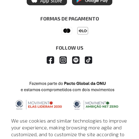
Itau Personnalite
Ética e Sustentabilidade
Seja um Revendedor
Denim Guide
ModaComVerso
Seja um Franqueado
FORMAS DE PAGAMENTO
APP
Drop Your Jeans
FOLLOW US
We use cookies and similar technologies to improve
your experience, making browsing more agile and
customized, and to customize the site according to