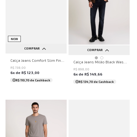
NEW
COMPRAR
COMPRAR
38
40
42
44
Calça Jeans Comfort Slim Finlândia John John Masculina
36
38
40
42
44
Calça Jeans Milão Black Washed John John Masculina
R$
738
,
00
46
R$
898
,
00
6
x de
R$
123
,
00
6
x de
R$
149
,
66
R$ 110,70
de Cashback
R$ 134,70
de Cashback