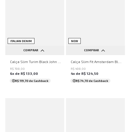
NEW
ITALIAN DENIM
NEW
COMPRAR
COMPRAR
38
40
42
44
46
38
40
42
44
46
Calça Slim Turim Black John John Masculina
Calça Slim Fit Amsterdam Black John John Masculina
R$
798
,
00
R$
498
,
00
6
x de
R$
133
,
00
4
x de
R$
124
,
50
R$ 119,70
de Cashback
R$ 74,70
de Cashback