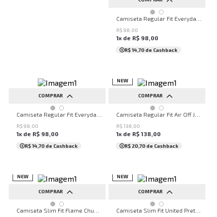
PP
P
M
G
Camiseta Regular Fit Everyday John John Masculina
R$
98
,
00
1
x de
R$
98
,
00
R$ 14,70
de Cashback
NEW
COMPRAR
COMPRAR
PP
P
M
PP
P
M
G
GG
Camiseta Regular Fit Everyday John John Masculina
Camiseta Regular Fit Air Off John John Masculina
R$
98
,
00
R$
138
,
00
1
x de
R$
98
,
00
1
x de
R$
138
,
00
R$ 14,70
de Cashback
R$ 20,70
de Cashback
NEW
NEW
COMPRAR
COMPRAR
P
M
G
GG
PP
P
M
G
GG
Camiseta Slim Fit Flame Chumbo John John Masculina
Camiseta Slim Fit United Preto John John Masculina