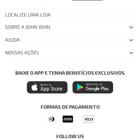
LOCALIZE UMA LOJA
SOBRE A JOHN JOHN
Quem Somos
AJUDA
Nossas Lojas
FAQ
NOSSAS AÇÕES
John John Club
Central de Atendimento
Livelo
Política de Privacidade
Minha Conta
Azul Fidelidade
BAIXE O APP E TENHA BENEFÍCIOS EXCLUSIVOS
Painel de Privacidade
Trocas e Devoluções
Mastercard
Central de Preferências
Regulamentos
Itau Personnalite
Ética e Sustentabilidade
Seja um Revendedor
Denim Guide
ModaComVerso
Seja um Franqueado
FORMAS DE PAGAMENTO
APP
Drop Your Jeans
FOLLOW US