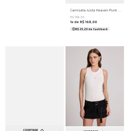
PP
P
M
G
Camiseta Justa Heaven Punk Off John John Feminina
R$
168
,
00
1
x de
R$
168
,
00
R$ 25,20
de Cashback
COMPRAR