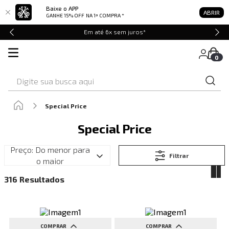
Baixe o APP
ABRIR
GANHE 15% OFF
NA 1ª COMPRA *
Retire em Loja e Ganhe 5% OFF
0
Digite sua busca aqui
Special Price
Special Price
Preço: Do menor para
Filtrar
o maior
316
COMPRAR
COMPRAR