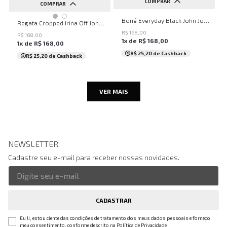
COMPRAR
COMPRAR
UN
Boné Everyday Black John John Masculino
PP
P
M
G
Regata Cropped Irina Off John John Feminina
R$
168
,
00
R$
168
,
00
1
x de
R$
168
,
00
1
x de
R$
168
,
00
R$ 25,20
de Cashback
R$ 25,20
de Cashback
VER MAIS
NEWSLETTER
Cadastre seu e-mail para receber nossas novidades.
CADASTRAR
Eu li, estou ciente das condições de tratamento dos meus dados pessoais e forneço
meu consentimento, conforme descrito na
Política de Privacidade