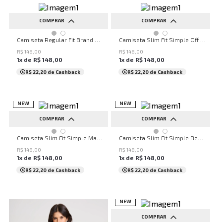
COMPRAR
COMPRAR
PP
P
M
G
GG
P
M
G
GG
Camiseta Regular Fit Brand Off John John Masculina
Camiseta Slim Fit Simple Off John John Masculina
XGG
R$
148
,
00
R$
148
,
00
1
x de
R$
148
,
00
1
x de
R$
148
,
00
R$ 22,20
de Cashback
R$ 22,20
de Cashback
NEW
NEW
COMPRAR
COMPRAR
P
M
G
P
M
Camiseta Slim Fit Simple Marinho John John Masculina
Camiseta Slim Fit Simple Bege Claro John John Masculina
R$
148
,
00
R$
148
,
00
1
x de
R$
148
,
00
1
x de
R$
148
,
00
R$ 22,20
de Cashback
R$ 22,20
de Cashback
NEW
COMPRAR