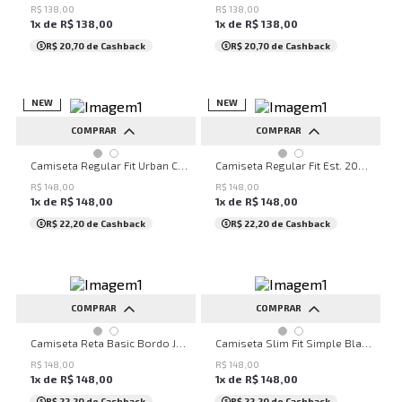
R$
138
,
00
R$
138
,
00
1
x de
R$
138
,
00
1
x de
R$
138
,
00
R$ 20,70
de Cashback
R$ 20,70
de Cashback
NEW
NEW
COMPRAR
COMPRAR
P
M
G
GG
PP
P
M
G
GG
Camiseta Regular Fit Urban Code Preto John John Masculina
Camiseta Regular Fit Est. 2006 Off John John Masculina
R$
148
,
00
R$
148
,
00
1
x de
R$
148
,
00
1
x de
R$
148
,
00
R$ 22,20
de Cashback
R$ 22,20
de Cashback
COMPRAR
COMPRAR
PP
P
M
G
P
M
G
GG
Camiseta Reta Basic Bordo John John Feminina
Camiseta Slim Fit Simple Black John John Masculina
R$
148
,
00
R$
148
,
00
1
x de
R$
148
,
00
1
x de
R$
148
,
00
R$ 22,20
de Cashback
R$ 22,20
de Cashback