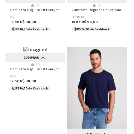
PP
P
M
G
PP
P
M
G
Camiseta Regular Fit Everyday John John Masculina
Camiseta Regular Fit Everyday John John Masculina
R$
98
,
00
R$
98
,
00
1
x de
R$
98
,
00
1
x de
R$
98
,
00
R$ 14,70
de Cashback
R$ 14,70
de Cashback
COMPRAR
PP
P
M
G
Camiseta Regular Fit Everyday John John Masculina
R$
98
,
00
1
x de
R$
98
,
00
R$ 14,70
de Cashback
COMPRAR