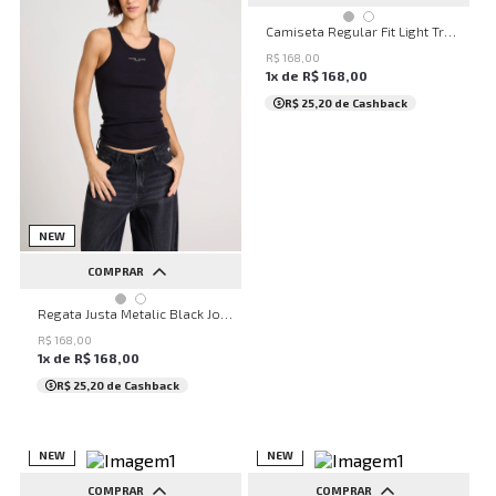
P
M
G
GG
Camiseta Regular Fit Light Transfer Ros John John Masculina
R$
168
,
00
1
x de
R$
168
,
00
R$ 25,20
de Cashback
NEW
COMPRAR
P
M
G
GG
Regata Justa Metalic Black John John Feminina
R$
168
,
00
1
x de
R$
168
,
00
R$ 25,20
de Cashback
NEW
NEW
COMPRAR
COMPRAR