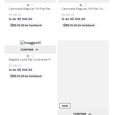
P
M
G
GG
P
M
G
GG
Camiseta Regular Fit Flat Palha John John Masculina
Camiseta Regular Fit Flat Cinza John John Masculina
R$
168
,
00
R$
168
,
00
1
x de
R$
168
,
00
1
x de
R$
168
,
00
R$ 25,20
de Cashback
R$ 25,20
de Cashback
COMPRAR
G
GG
Regata Justa Rib Contraste Preta John John Feminina
R$
168
,
00
1
x de
R$
168
,
00
R$ 25,20
de Cashback
NEW
COMPRAR