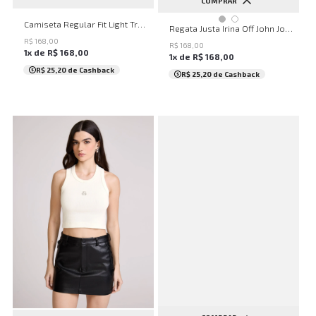
COMPRAR
PP
P
M
G
GG
Camiseta Regular Fit Light Transfer Marinho John John Masculina
PP
P
M
G
Regata Justa Irina Off John John Feminina
R$
168
,
00
R$
168
,
00
1
x de
R$
168
,
00
1
x de
R$
168
,
00
R$ 25,20
de Cashback
R$ 25,20
de Cashback