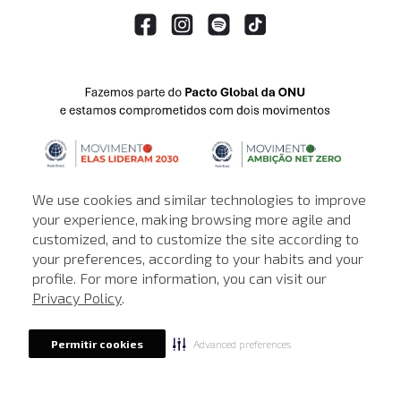
We use cookies and similar technologies to improve
your experience, making browsing more agile and
customized, and to customize the site according to
ATENDIMENTO
your preferences, according to your habits and your
profile. For more information, you can visit our
© © Copyright 2000-2026 - Todos os direitos reservados. A Loja de
Privacy Policy
.
John John reserva-se no direito de corrigir ou alterar informações
como: preços, promoções e disponibilidade de estoque a qualquer
momento.
Advanced preferences
Permitir cookies
Em caso de dúvidas:
0800 990 5500.
Horário de Atendimento
das 8h às 20h de segunda a sábado, exceto
feriados.
Rua Othão 405, Vila Leopoldina, São Paulo - SP | CEP: 05313-020 | CNPJ: