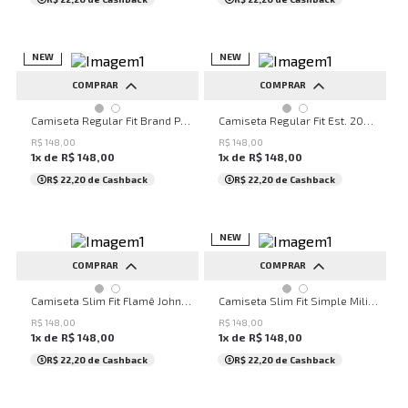
NEW
NEW
COMPRAR
COMPRAR
P
M
G
GG
P
M
G
GG
Camiseta Regular Fit Brand Preto John John Masculina
Camiseta Regular Fit Est. 2006 Preto John John Masculina
R$
148
,
00
R$
148
,
00
1
x de
R$
148
,
00
1
x de
R$
148
,
00
R$ 22,20
de Cashback
R$ 22,20
de Cashback
NEW
COMPRAR
COMPRAR
P
M
G
M
Camiseta Slim Fit Flamê John Off White John John Masculina
Camiseta Slim Fit Simple Militar John John Masculina
R$
148
,
00
R$
148
,
00
1
x de
R$
148
,
00
1
x de
R$
148
,
00
R$ 22,20
de Cashback
R$ 22,20
de Cashback