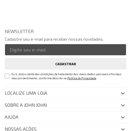
NEWSLETTER
Cadastre seu e-mail para receber nossas novidades.
CADASTRAR
Eu li, estou ciente das condições de tratamento dos meus dados pessoais e forneço
meu consentimento, conforme descrito na
Política de Privacidade
LOCALIZE UMA LOJA
SOBRE A JOHN JOHN
Quem Somos
AJUDA
Nossas Lojas
FAQ
NOSSAS AÇÕES