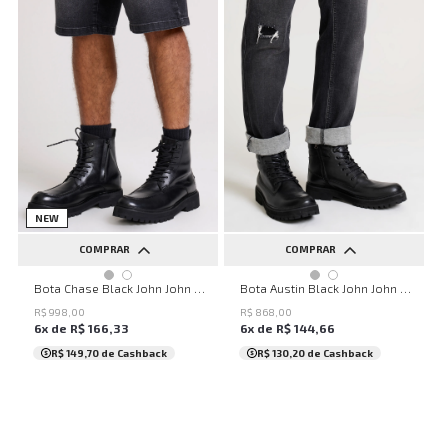
NEW
COMPRAR
COMPRAR
38
39
40
41
42
38
39
40
41
42
Bota Chase Black John John Masculina
Bota Austin Black John John Masculina
43
44
45
43
44
45
R$
998
,
00
R$
868
,
00
6
x de
R$
166
,
33
6
x de
R$
144
,
66
R$ 149,70
de Cashback
R$ 130,20
de Cashback