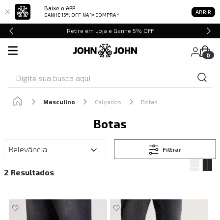
Baixe o APP
ABRIR
GANHE 15% OFF
NA 1ª COMPRA *
Retire em Loja e Ganhe 5% OFF
0
Digite sua busca aqui
Masculino
Calçados
Botas
Botas
Relevância
Filtrar
2