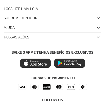
LOCALIZE UMA LOJA
SOBRE A JOHN JOHN
Quem Somos
AJUDA
Nossas Lojas
FAQ
NOSSAS AÇÕES
John John Club
Central de Atendimento
Livelo
Política de Privacidade
Minha Conta
Azul Fidelidade
BAIXE O APP E TENHA BENEFÍCIOS EXCLUSIVOS
Painel de Privacidade
Trocas e Devoluções
Mastercard
Central de Preferências
Regulamentos
Itau Personnalite
Ética e Sustentabilidade
Seja um Revendedor
Denim Guide
ModaComVerso
Seja um Franqueado
FORMAS DE PAGAMENTO
APP
Drop Your Jeans
FOLLOW US