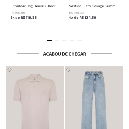
UN
PP
P
M
G
Shoulder Bag Heaven Black John John Feminina
Vestido Justo Savage Summer John John Feminino
R$
698
,
00
R$
498
,
00
6
x de
R$
116
,
33
4
x de
R$
124
,
50
ACABOU DE CHEGAR