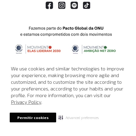
We use cookies and similar technologies to improve
your experience, making browsing more agile and
customized, and to customize the site according to
ATENDIMENTO
your preferences, according to your habits and your
profile. For more information, you can visit our
© © Copyright 2000-2026 - Todos os direitos reservados. A Loja de
Privacy Policy
.
John John reserva-se no direito de corrigir ou alterar informações
como: preços, promoções e disponibilidade de estoque a qualquer
momento.
Advanced preferences
Permitir cookies
Em caso de dúvidas:
0800 990 5500.
Horário de Atendimento
das 8h às 20h de segunda a sábado, exceto
feriados.
Rua Othão 405, Vila Leopoldina, São Paulo - SP | CEP: 05313-020 | CNPJ: