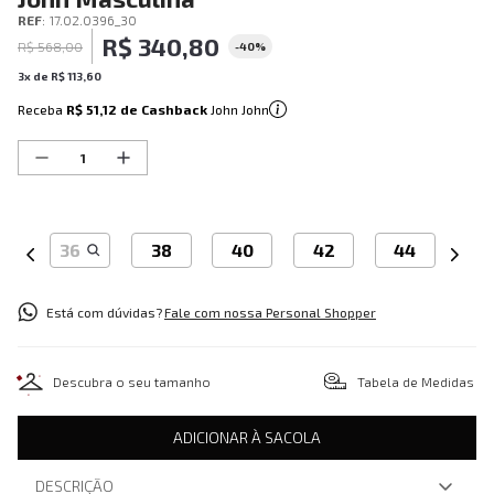
REF
:
17.02.0396_30
R$
340
,
80
R$
568
,
00
-
40%
3
x de
R$
113
,
60
Receba
R$ 51,12
de Cashback
John John
36
38
40
42
44
Está com dúvidas?
Fale com nossa Personal Shopper
Descubra o seu tamanho
Tabela de Medidas
ADICIONAR À SACOLA
DESCRIÇÃO