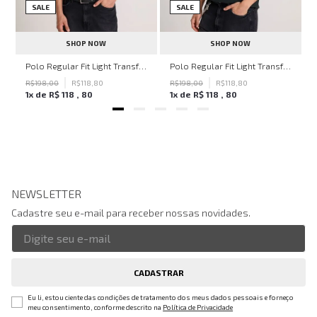
SALE
SALE
SHOP NOW
SHOP NOW
ohn John Masculina
Polo Regular Fit Light Transfer Bege Médio John John Masculina
Polo Regular Fit Light Transfer Verde Escuro John John Masculina
R$
198
,
00
R$
118
,
80
R$
198
,
00
R$
118
,
80
1
x de
R$
118
,
80
1
x de
R$
118
,
80
NEWSLETTER
Cadastre seu e-mail para receber nossas novidades.
CADASTRAR
Eu li, estou ciente das condições de tratamento dos meus dados pessoais e forneço
meu consentimento, conforme descrito na
Política de Privacidade