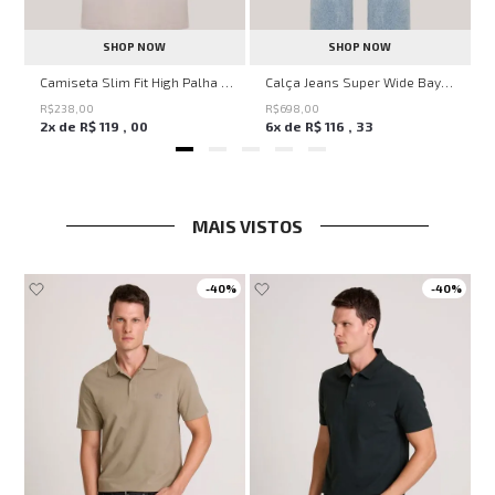
SHOP NOW
SHOP NOW
veryday John John Feminina
Camiseta Slim Fit High Palha John John Masculina
Calça Jeans Super Wide Bayern John John Feminina
R$
238
,
00
R$
698
,
00
2
x de
R$
119
,
00
6
x de
R$
116
,
33
MAIS VISTOS
0%
-
40%
-
40%