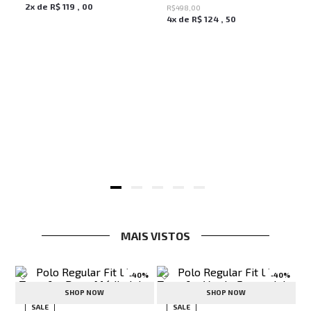
2
x de
R$
119
,
00
R$
498
,
00
4
x de
R$
124
,
50
MAIS VISTOS
-
40%
-
40%
SHOP NOW
SHOP NOW
ven Black John John Feminina
SALE
SALE