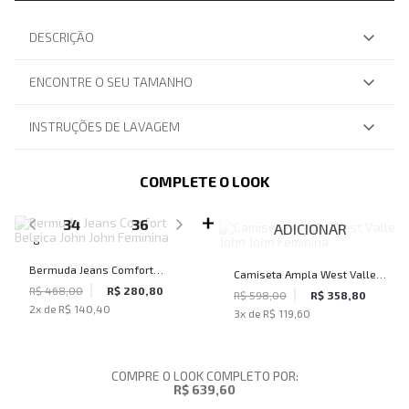
DESCRIÇÃO
ENCONTRE O SEU TAMANHO
INSTRUÇÕES DE LAVAGEM
COMPLETE O LOOK
SELECIONE O TAMANHO PARA ADICIONAR
34
36
ADICIONAR
Bermuda Jeans Comfort
Camiseta Ampla West Valley
Belgica John John Feminina
R$ 468,00
R$ 280,80
John John Feminina
R$ 598,00
R$ 358,80
2
x de
R$ 140,40
3
x de
R$ 119,60
COMPRE O LOOK COMPLETO POR:
R$ 639,60