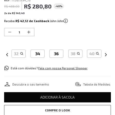
REF
:
17.08.1534_75
R$
280
,
80
R$
468
,
00
-
40%
2
x de
R$
140
,
40
Receba
R$ 42,12
de Cashback
John John
32
34
36
38
40
Está com dúvidas?
Fale com nossa Personal Shopper
Descubra o seu tamanho
Tabela de Medidas
ADICIONAR À SACOLA
COMPRE O LOOK