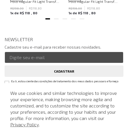
Polo Regular Fit Light Transfer Bege Médio John John Masculina
Polo Regular Fit Light Transfer Verde Escuro John John Masculina
R$
198
,
00
R$
118
,
80
R$
198
,
00
R$
118
,
80
1
x de
R$
118
,
80
1
x de
R$
118
,
80
NEWSLETTER
Cadastre seu e-mail para receber nossas novidades.
CADASTRAR
Eu li, estou ciente das condições de tratamento dos meus dados pessoais e forneço
meu consentimento, conforme descrito na
Política de Privacidade
We use cookies and similar technologies to improve
your experience, making browsing more agile and
LOCALIZE UMA LOJA
customized, and to customize the site according to
ATENDIMENTO
SOBRE A JOHN JOHN
your preferences, according to your habits and your
profile. For more information, you can visit our
Quem Somos
AJUDA
Privacy Policy
.