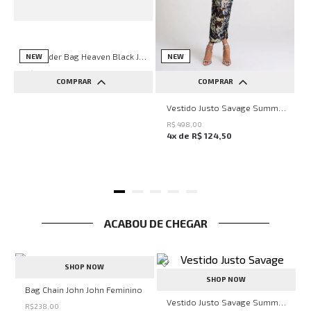
Shoulder Bag Heaven Black John John Feminina
NEW
NEW
R$
698
,
00
COMPRAR
COMPRAR
6
x de
R$
116
,
33
UN
PP
P
M
G
Vestido Justo Savage Summer John John Feminino
R$
498
,
00
4
x de
R$
124
,
50
ACABOU DE CHEGAR
SHOP NOW
SHOP NOW
John Feminina
Bag Chain John John Feminino
Vestido Justo Savage Summer John John Feminino
R$
238
,
00