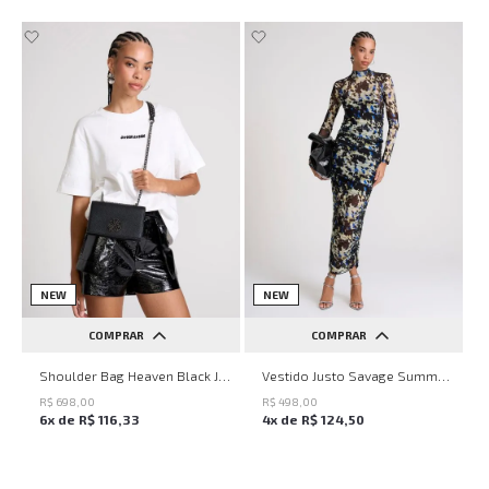
NEW
NEW
COMPRAR
COMPRAR
UN
PP
P
M
G
Shoulder Bag Heaven Black John John Feminina
Vestido Justo Savage Summer John John Feminino
R$
698
,
00
R$
498
,
00
6
x de
R$
116
,
33
4
x de
R$
124
,
50