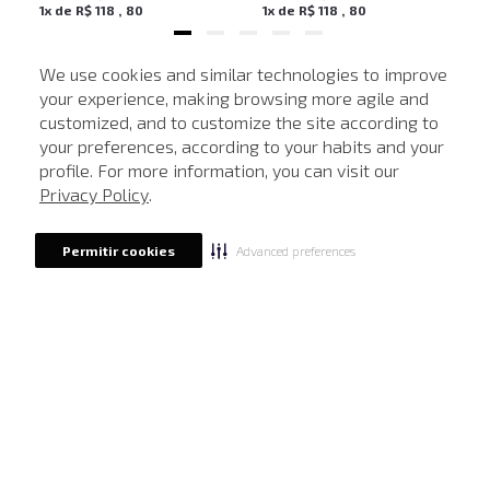
1
x de
R$
118
,
80
1
x de
R$
118
,
80
We use cookies and similar technologies to improve
your experience, making browsing more agile and
NEWSLETTER
customized, and to customize the site according to
ATENDIMENTO
Cadastre seu e-mail para receber nossas novidades.
your preferences, according to your habits and your
profile. For more information, you can visit our
Privacy Policy
.
CADASTRAR
Advanced preferences
Permitir cookies
Eu li, estou ciente das condições de tratamento dos meus dados pessoais e forneço
meu consentimento, conforme descrito na
Política de Privacidade
LOCALIZE UMA LOJA
SOBRE A JOHN JOHN
Quem Somos
AJUDA
Nossas Lojas
FAQ
NOSSAS AÇÕES
John John Club