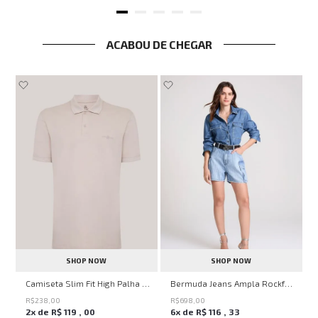
ACABOU DE CHEGAR
SHOP NOW
SHOP NOW
ircle John John Feminina
Camiseta Slim Fit High Palha John John Masculina
Bermuda Jeans Ampla Rockford John John Feminina
R$
238
,
00
R$
698
,
00
2
x de
R$
119
,
00
6
x de
R$
116
,
33