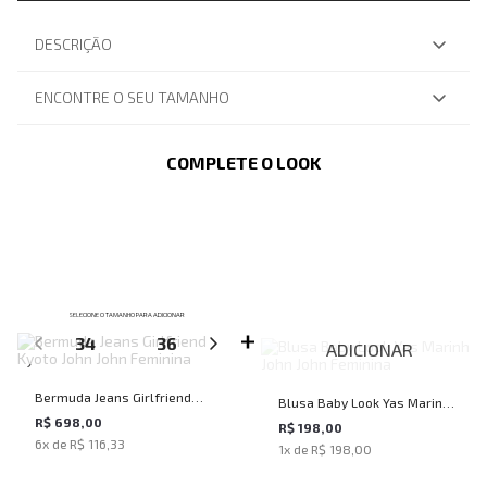
DESCRIÇÃO
ENCONTRE O SEU TAMANHO
COMPLETE O LOOK
SELECIONE O TAMANHO PARA ADICIONAR
34
36
38
40
42
ADICIONAR
Bermuda Jeans Girlfriend
Blusa Baby Look Yas Marinho
Kyoto John John Feminina
R$ 698,00
John John Feminina
R$ 198,00
6
x de
R$ 116,33
1
x de
R$ 198,00