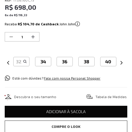
REF
:
17.08.1601_75
R$
698
,
00
6
x de
R$
116
,
33
Receba
R$ 104,70
de Cashback
John John
32
34
36
38
40
Está com dúvidas?
Fale com nossa Personal Shopper
Descubra o seu tamanho
Tabela de Medidas
ADICIONAR À SACOLA
COMPRE O LOOK