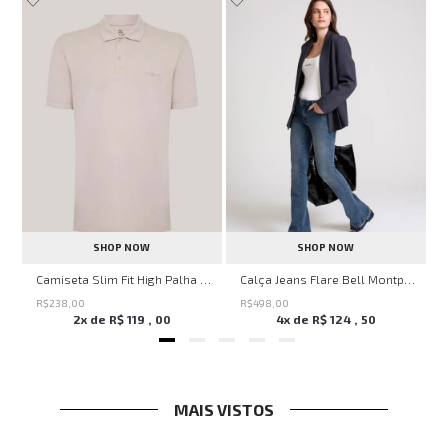
SHOP NOW
SHOP NOW
Savage Summer John John Feminina
Camiseta Slim Fit High Palha John John Masculina
Calça Jeans Flare Bell Montpellier John John Feminina
R$
238
,
00
R$
498
,
00
2
x de
R$
119
,
00
4
x de
R$
124
,
50
MAIS VISTOS