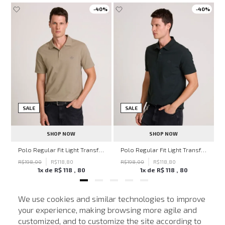
-
40%
-
40%
SALE
SALE
SHOP NOW
SHOP NOW
hn John Feminina
Polo Regular Fit Light Transfer Bege Médio John John Masculina
Polo Regular Fit Light Transfer Verde Escuro John John Masculina
R$
198
,
00
R$
118
,
80
R$
198
,
00
R$
118
,
80
1
x de
R$
118
,
80
1
x de
R$
118
,
80
We use cookies and similar technologies to improve
your experience, making browsing more agile and
NEWSLETTER
customized, and to customize the site according to