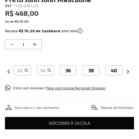
REF
:
17.02.0387_09
R$
468
,
00
4
x de
R$
117
,
00
Receba
R$ 70,20
de Cashback
John John
32
34
36
38
40
Está com dúvidas?
Fale com nossa Personal Shopper
Descubra o seu tamanho
Tabela de Medidas
ADICIONAR À SACOLA