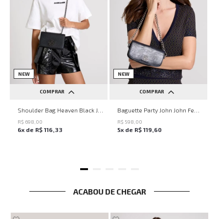
NEW
NEW
COMPRAR
COMPRAR
UN
UN
Shoulder Bag Heaven Black John John Feminina
Baguette Party John John Feminina
R$
698
,
00
R$
598
,
00
6
x de
R$
116
,
33
5
x de
R$
119
,
60
ACABOU DE CHEGAR