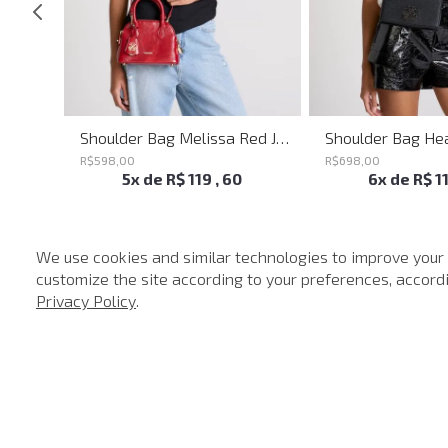
Shoulder Bag Everyday John John Feminina
Shoulder Bag Melissa Red John John Feminina
R$
598
,
00
R$
698
,
00
5
x de
R$
119
,
60
6
x de
R$
1
We use cookies and similar technologies to improve your
customize the site according to your preferences, accordin
-
40%
Privacy Policy
.