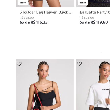
UN
UN
NEW
NEW
Shoulder Bag Heaven Black John John Feminina
R$
698
,
00
R$
598
,
00
6
x de
R$
116
,
33
5
x de
R$
119
,
60