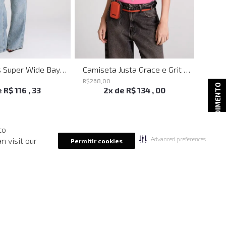
Calça Jeans Super Wide Bayern John John Feminina
Camiseta Justa Grace e Grit Rosa John John Feminina
R$
268
,
00
R$
298
ATENDIMENTO
e
R$
116
,
33
2
x de
R$
134
,
00
to
Advanced preferences
n visit our
Permitir cookies