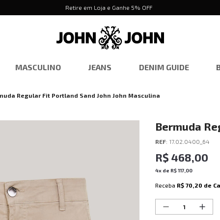
Retire em Loja e Ganhe 5% OFF
MASCULINO
JEANS
DENIM GUIDE
muda Regular Fit Portland Sand John John Masculina
Bermuda Regu
Masculina
REF
:
17.02.0400_64
R$
468
,
00
4
x de
R$
117
,
00
Receba
R$ 70,20
de C