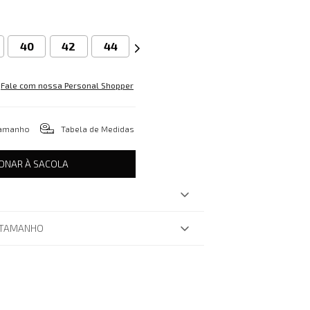
40
42
44
Fale com nossa Personal Shopper
tamanho
Tabela de Medidas
IONAR À SACOLA
 TAMANHO