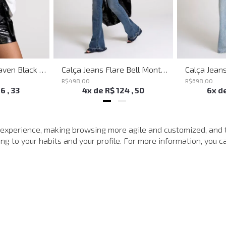
Shoulder Bag Heaven Black John John Feminina
Calça Jeans Flare Bell Montpellier John John Feminina
R$
498
,
00
R$
698
,
00
16
,
33
4
x de
R$
124
,
50
6
x d
MAIS VISTOS
 experience, making browsing more agile and customized, and 
g to your habits and your profile. For more information, you ca
-
40%
-
40%