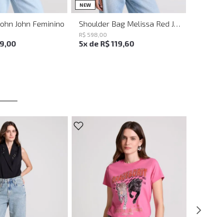
UN
UN
NEW
John John Feminino
Shoulder Bag Melissa Red John John Feminina
R$
598
,
00
19
,
00
5
x de
R$
119
,
60