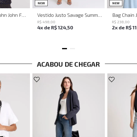
PP
P
M
G
NEW
NEW
Baguette Party John John Feminina
Vestido Justo Savage Summer John John Feminino
Bag Chain 
R$
498
,
00
R$
238
,
00
4
x de
R$
124
,
50
2
x de
R$
1
ACABOU DE CHEGAR