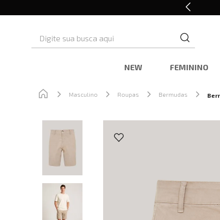
10% OFF* na primeira compra
Digite sua busca aqui
NEW
FEMININO
Masculino
Roupas
Bermudas
Ber