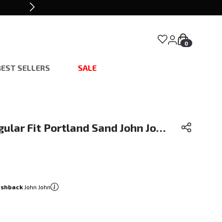
0
BEST SELLERS
SALE
lar Fit Portland Sand John John
ashback
John John