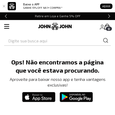
Baixe o APP
ABRIR
GANHE 15% OFF
NA 1ª COMPRA *
Retire em Loja e Ganhe 5% OFF
0
Digite sua busca aqui
Ops! Não encontramos a página
que você estava procurando.
Aproveite para baixar nosso app e tenha vantagens
exclusivas!