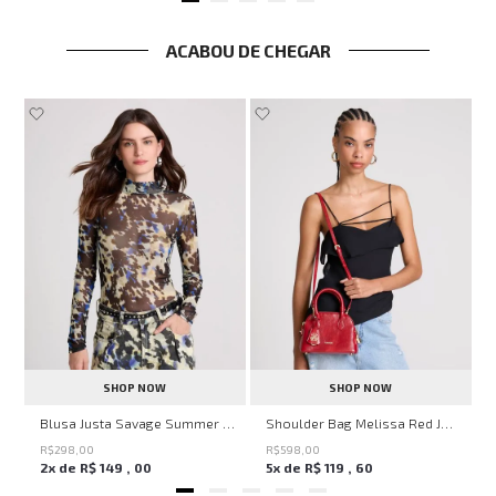
ACABOU DE CHEGAR
SHOP NOW
SHOP NOW
en Knit John John Feminina
Blusa Justa Savage Summer John John Feminina
Shoulder Bag Melissa Red John John Feminina
R$
298
,
00
R$
598
,
00
2
x de
R$
149
,
00
5
x de
R$
119
,
60