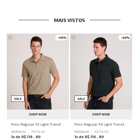
MAIS VISTOS
-
40%
-
40%
SALE
SALE
SHOP NOW
SHOP NOW
hn John Feminina
Polo Regular Fit Light Transfer Bege Médio John John Masculina
Polo Regular Fit Light Transfer Verde Escuro John John Masculina
R$
198
,
00
R$
118
,
80
R$
198
,
00
R$
118
,
80
1
x de
R$
118
,
80
1
x de
R$
118
,
80