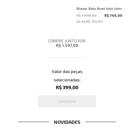
Blazer Reto Rivet John John
Feminino
R$ 1.498,00
R$ 749,00
6
x de
R$ 124,83
COMPRE JUNTO POR:
R$ 1.597,00
Valor das peças
selecionadas:
R$ 399,00
COMPRAR
NOVIDADES