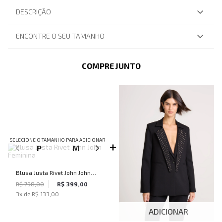
DESCRIÇÃO
ENCONTRE O SEU TAMANHO
COMPRE JUNTO
SELECIONE O TAMANHO PARA ADICIONAR
P
M
G
Blusa Justa Rivet John John
Feminina
R$ 798,00
R$ 399,00
3
x de
R$ 133,00
ADICIONAR