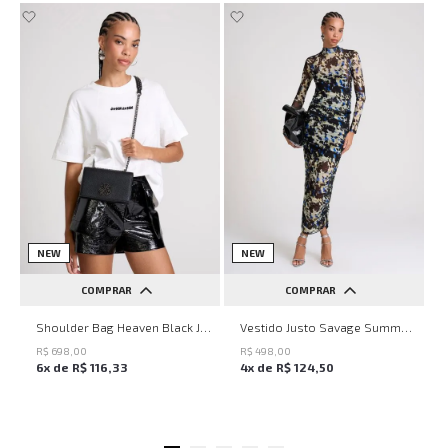
NEW
NEW
COMPRAR
COMPRAR
UN
PP
P
M
G
Shoulder Bag Heaven Black John John Feminina
Vestido Justo Savage Summer John John Feminino
R$
698
,
00
R$
498
,
00
6
x de
R$
116
,
33
4
x de
R$
124
,
50