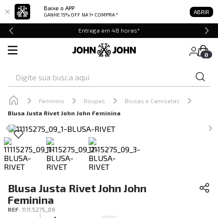
Baixe o APP
ABRIR
GANHE 15% OFF
NA 1ª COMPRA *
Entrega em 48 horas*
0
Digite sua busca aqui
Feminino
Roupas
Blusas e Camisetas
Blusa Justa Rivet John John Feminina
Blusa Justa Rivet John John
Feminina
REF
:
11.11.5275_09