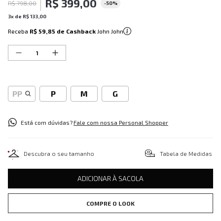
R$
399
,
00
R$
798
,
00
-
50%
3
x de
R$
133
,
00
Receba
R$ 59,85
de Cashback
John John
PP
P
M
G
Está com dúvidas?
Fale com nossa Personal Shopper
Descubra o seu tamanho
Tabela de Medidas
ADICIONAR À SACOLA
COMPRE O LOOK