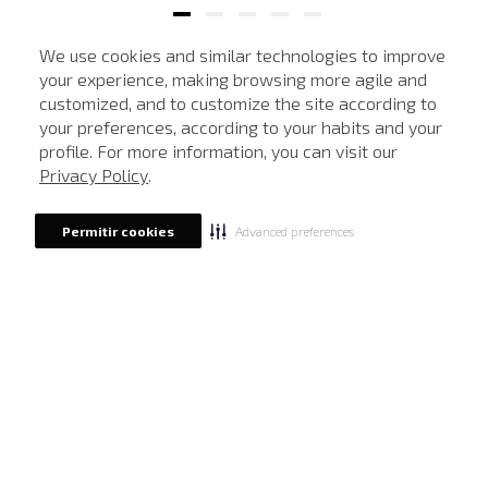
We use cookies and similar technologies to improve
your experience, making browsing more agile and
NEWSLETTER
customized, and to customize the site according to
ATENDIMENTO
Cadastre seu e-mail para receber nossas novidades.
your preferences, according to your habits and your
profile. For more information, you can visit our
Privacy Policy
.
CADASTRAR
Advanced preferences
Permitir cookies
Eu li, estou ciente das condições de tratamento dos meus dados pessoais e forneço
meu consentimento, conforme descrito na
Política de Privacidade
LOCALIZE UMA LOJA
SOBRE A JOHN JOHN
Quem Somos
AJUDA
Nossas Lojas
FAQ
NOSSAS AÇÕES
John John Club
Central de Atendimento