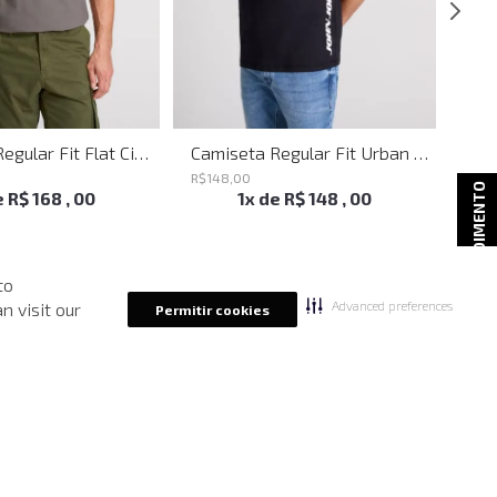
Camiseta Regular Fit Flat Cinza John John Masculina
Camiseta Regular Fit Urban Code Preto John John Masculina
R$
148
,
00
R$
1
ATENDIMENTO
e
R$
168
,
00
1
x de
R$
148
,
00
to
Advanced preferences
n visit our
Permitir cookies