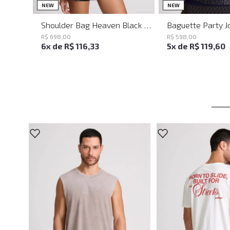
UN
UN
NEW
NEW
Shoulder Bag Heaven Black John John Feminina
R$
698
,
00
R$
598
,
00
6
x de
R$
116
,
33
5
x de
R$
119
,
60