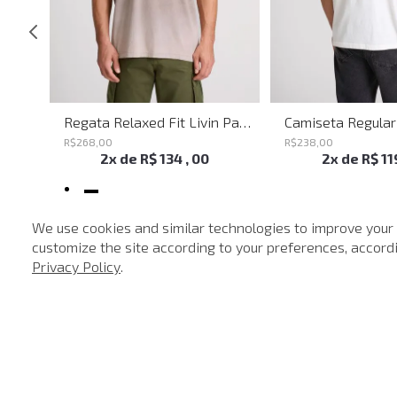
Bermuda Clássica Amsterdam Black John John Masculina
Regata Relaxed Fit Livin Palha John John Masculina
R$
268
,
00
R$
238
,
00
2
x de
R$
134
,
00
2
x de
R$
11
We use cookies and similar technologies to improve your
customize the site according to your preferences, accordin
Privacy Policy
.
-
40%