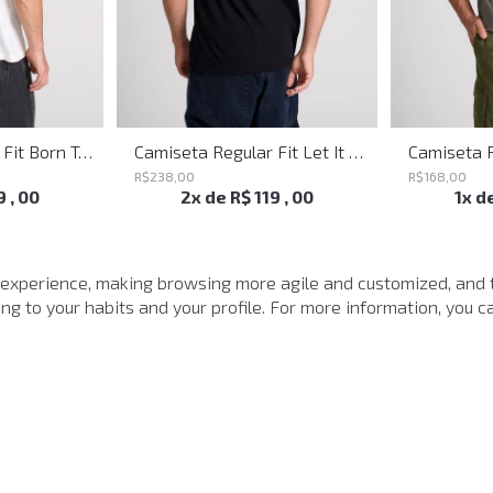
Camiseta Regular Fit Born To Slide Off John John Masculina
Camiseta Regular Fit Let It Slide Preto John John Masculina
R$
238
,
00
R$
168
,
00
9
,
00
2
x de
R$
119
,
00
1
x d
 experience, making browsing more agile and customized, and 
g to your habits and your profile. For more information, you ca
MAIS VISTOS
-
40%
-
40%