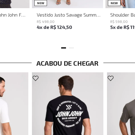
PP
P
M
G
NEW
NEW
Baguette Party John John Feminina
Vestido Justo Savage Summer John John Feminino
R$
498
,
00
R$
598
,
00
4
x de
R$
124
,
50
5
x de
R$
1
ACABOU DE CHEGAR