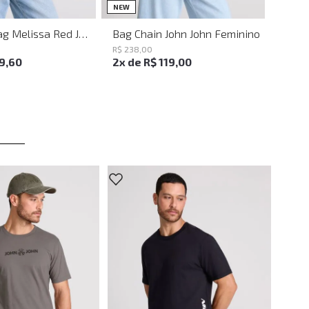
UN
UN
NEW
Shoulder Bag Melissa Red John John Feminina
Bag Chain John John Feminino
R$
238
,
00
19
,
60
2
x de
R$
119
,
00