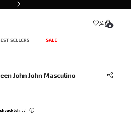
0
BEST SELLERS
SALE
reen John John Masculino
ashback
John John