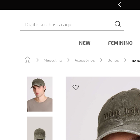
10% OFF* na primeira compra
Digite sua busca aqui
NEW
FEMININO
Masculino
Acessórios
Bonés
Boné