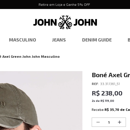
Retire em Loja e Ganhe 5% OFF
MASCULINO
JEANS
DENIM GUIDE
 Axel Green John John Masculino
Boné Axel G
REF
:
33.31.1361_51
R$
238
,
00
2
x de
R$
119
,
00
Receba
R$ 35,70
de C