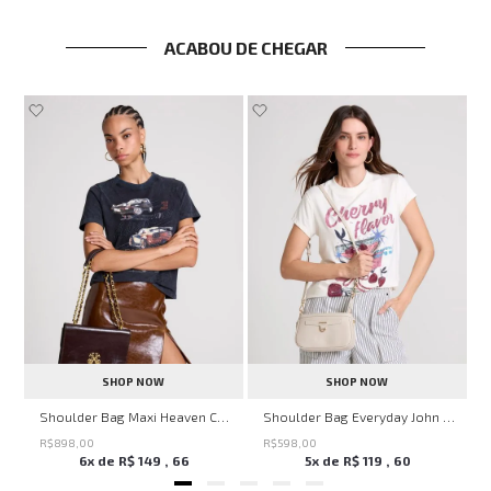
ACABOU DE CHEGAR
SHOP NOW
SHOP NOW
nina
Shoulder Bag Maxi Heaven Caf John John Feminina
Shoulder Bag Everyday John John Feminina
R$
898
,
00
R$
598
,
00
6
x de
R$
149
,
66
5
x de
R$
119
,
60