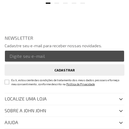
NEWSLETTER
Cadastre seu e-mail para receber nossas novidades.
CADASTRAR
Eu li, estou ciente das condições de tratamento dos meus dados pessoais e forneço
meu consentimento, conforme descrito na
Política de Privacidade
LOCALIZE UMA LOJA
SOBRE A JOHN JOHN
Quem Somos
AJUDA
Nossas Lojas