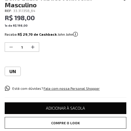
Masculino
REF
:
33.31.1358_64
R$
198
,
00
1
x de
R$
198
,
00
Receba
R$ 29,70
de Cashback
John John
UN
Está com dúvidas?
Fale com nossa Personal Shopper
ADICIONAR À SACOLA
COMPRE O LOOK