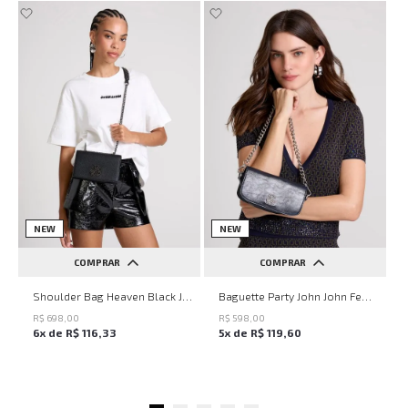
NEW
NEW
COMPRAR
COMPRAR
UN
UN
Shoulder Bag Heaven Black John John Feminina
Baguette Party John John Feminina
R$
698
,
00
R$
598
,
00
6
x de
R$
116
,
33
5
x de
R$
119
,
60