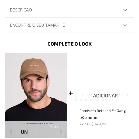
DESCRIÇÃO
ENCONTRE O SEU TAMANHO
COMPLETE O LOOK
ADICIONAR
Camiseta Relaxed Fit Gang
John John Masculina
R$ 298,00
2
x de
R$ 149,00
SELECIONE O TAMANHO PARA ADICIONAR
UN