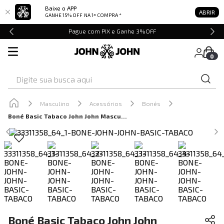
Baixe o APP
ABRIR
GANHE 15% OFF
NA 1ª COMPRA *
Pague com PIX e Ganhe 3%OFF
0
Digite sua busca aqui
Masculino
Acessórios
Bonés
Boné Basic Tabaco John John Masculino
Boné Basic Tabaco John John