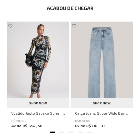
ACABOU DE CHEGAR
SHOP NOW
SHOP NOW
ell Montpellier John John Feminina
Vestido Justo Savage Summer John John Feminino
Calça Jeans Super Wide Bayern John John Feminina
R$
498
,
00
R$
698
,
00
4
x de
R$
124
,
50
6
x de
R$
116
,
33