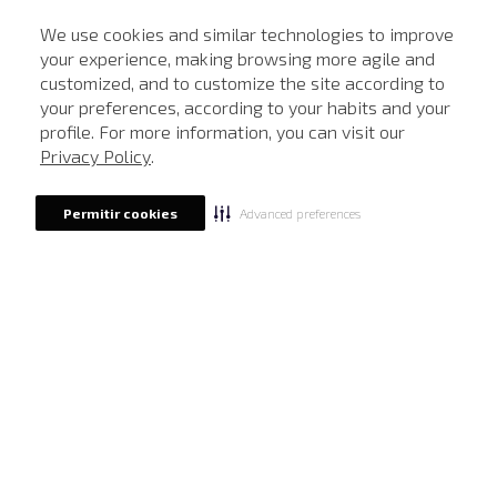
We use cookies and similar technologies to improve
your experience, making browsing more agile and
NEWSLETTER
customized, and to customize the site according to
ATENDIMENTO
Cadastre seu e-mail para receber nossas novidades.
your preferences, according to your habits and your
profile. For more information, you can visit our
Privacy Policy
.
CADASTRAR
Advanced preferences
Permitir cookies
Eu li, estou ciente das condições de tratamento dos meus dados pessoais e forneço
meu consentimento, conforme descrito na
Política de Privacidade
LOCALIZE UMA LOJA
SOBRE A JOHN JOHN
Quem Somos
AJUDA
Nossas Lojas
FAQ
NOSSAS AÇÕES
John John Club
Central de Atendimento
Livelo
Política de Privacidade