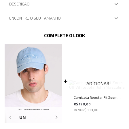
DESCRIÇÃO
ENCONTRE O SEU TAMANHO
COMPLETE O LOOK
ADICIONAR
Camiseta Regular Fit Zoom
Off White John John
R$ 198,00
1
x de
R$ 198,00
Masculina
SELECIONE O TAMANHO PARA ADICIONAR
UN