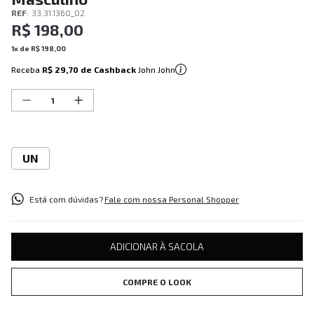
REF
:
33.31.1360_02
R$
198
,
00
1
x de
R$
198
,
00
Receba
R$ 29,70
de Cashback
John John
UN
Está com dúvidas?
Fale com nossa Personal Shopper
ADICIONAR À SACOLA
COMPRE O LOOK