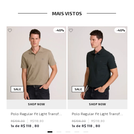
MAIS VISTOS
-
40%
-
40%
SALE
SALE
SHOP NOW
SHOP NOW
hn John Feminina
Polo Regular Fit Light Transfer Bege Médio John John Masculina
Polo Regular Fit Light Transfer Verde Escuro John John Masculina
R$
198
,
00
R$
118
,
80
R$
198
,
00
R$
118
,
80
1
x de
R$
118
,
80
1
x de
R$
118
,
80