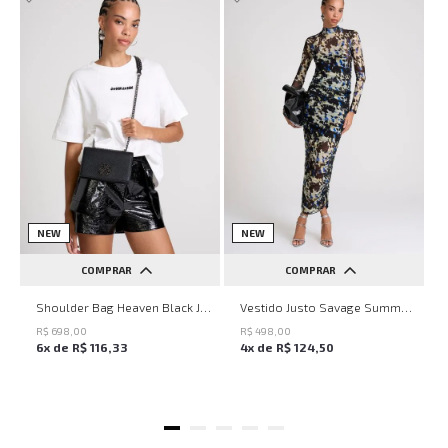
NEW
NEW
COMPRAR
COMPRAR
UN
PP
P
M
G
Shoulder Bag Heaven Black John John Feminina
Vestido Justo Savage Summer John John Feminino
R$
698
,
00
R$
498
,
00
6
x de
R$
116
,
33
4
x de
R$
124
,
50