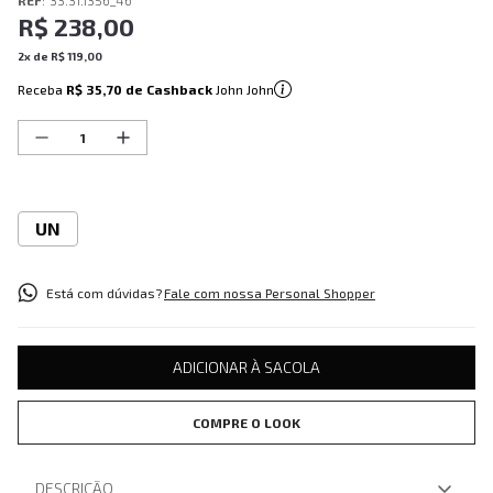
REF
:
33.31.1356_46
R$
238
,
00
2
x de
R$
119
,
00
Receba
R$ 35,70
de Cashback
John John
UN
Está com dúvidas?
Fale com nossa Personal Shopper
ADICIONAR À SACOLA
COMPRE O LOOK
DESCRIÇÃO