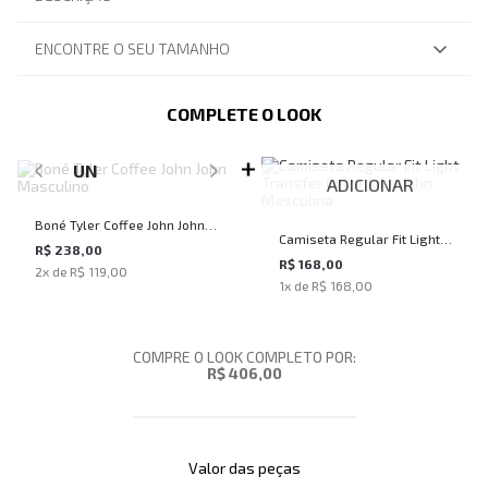
ENCONTRE O SEU TAMANHO
COMPLETE O LOOK
SELECIONE O TAMANHO PARA ADICIONAR
UN
ADICIONAR
Boné Tyler Coffee John John
Camiseta Regular Fit Light
Masculino
R$ 238,00
Transfer Cinza John John
R$ 168,00
2
x de
R$ 119,00
1
x de
R$ 168,00
Masculina
COMPRE O LOOK COMPLETO POR:
R$ 406,00
Valor das peças