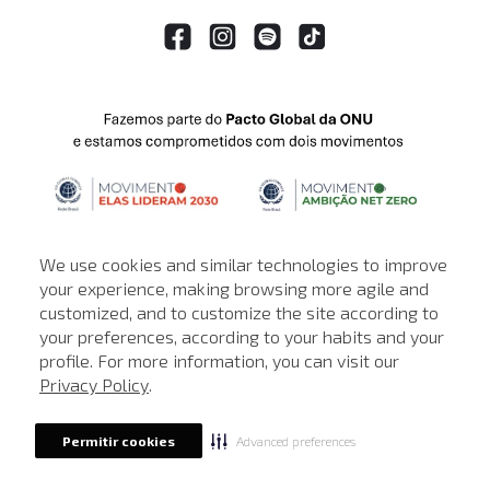
We use cookies and similar technologies to improve
your experience, making browsing more agile and
customized, and to customize the site according to
ATENDIMENTO
your preferences, according to your habits and your
profile. For more information, you can visit our
© © Copyright 2000-2026 - Todos os direitos reservados. A Loja de
Privacy Policy
.
John John reserva-se no direito de corrigir ou alterar informações
como: preços, promoções e disponibilidade de estoque a qualquer
momento.
Advanced preferences
Permitir cookies
Em caso de dúvidas:
0800 990 5500.
Horário de Atendimento
das 8h às 20h de segunda a sábado, exceto
feriados.