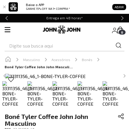
Baixe o APP
ABRIR
GANHE 15% OFF
NA 1ª COMPRA *
Entrega em 48 horas*
0
Digite sua busca aqui
Masculino
Acessórios
Bonés
Boné Tyler Coffee John John Masculino
Boné Tyler Coffee John John
Masculino