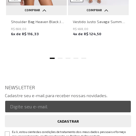
COMPRAR
COMPRAR
UN
PP
P
M
G
Shoulder Bag Heaven Black John John Feminina
Vestido Justo Savage Summer John John Feminino
R$
698
,
00
R$
498
,
00
6
x de
R$
116
,
33
4
x de
R$
124
,
50
NEWSLETTER
Cadastre seu e-mail para receber nossas novidades.
CADASTRAR
Eu li, estou ciente das condições de tratamento dos meus dados pessoais e forneço