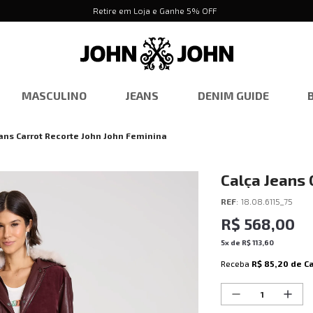
Retire em Loja e Ganhe 5% OFF
MASCULINO
JEANS
DENIM GUIDE
ans Carrot Recorte John John Feminina
Calça Jeans 
Feminina
REF
:
18.08.6115_75
R$
568
,
00
5
x de
R$
113
,
60
Receba
R$ 85,20
de C