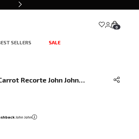
0
BEST SELLERS
SALE
Carrot Recorte John John
ashback
John John