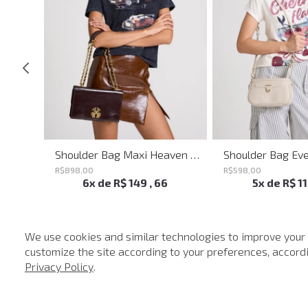
Shoulder Bag Melissa Red John John Feminina
Shoulder Bag Maxi Heaven Caf John John Feminina
R$
898
,
00
R$
598
,
00
6
x de
R$
149
,
66
5
x de
R$
1
We use cookies and similar technologies to improve your
customize the site according to your preferences, accordin
-
40%
-
50%
Privacy Policy
.