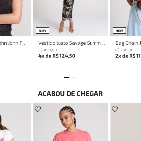
PP
P
M
G
NEW
NEW
Baguette Party John John Feminina
Vestido Justo Savage Summer John John Feminino
Bag Chain 
R$
498
,
00
R$
238
,
00
4
x de
R$
124
,
50
2
x de
R$
1
ACABOU DE CHEGAR