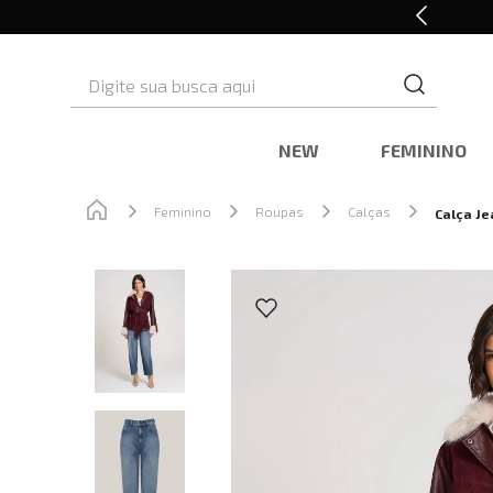
10% OFF* na primeira compra
Digite sua busca aqui
NEW
FEMININO
Feminino
Roupas
Calças
Calça Je