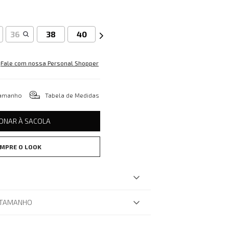
36
38
40
Fale com nossa Personal Shopper
tamanho
Tabela de Medidas
IONAR À SACOLA
MPRE O LOOK
 TAMANHO