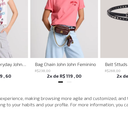
Shoulder Bag Everyday John John Feminina
Bag Chain John John Feminino
R$
238
,
00
R$
268
,
00
19
,
60
2
x de
R$
119
,
00
2
x d
SUGESTÕES PARA VOCÊ
 experience, making browsing more agile and customized, and 
g to your habits and your profile. For more information, you ca
-
30%