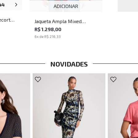
44
46
ADICIONAR
ecorte
Jaqueta Ampla Mixed
Leather John John Feminina
R$ 1.298,00
6
x de
R$ 216,33
NOVIDADES