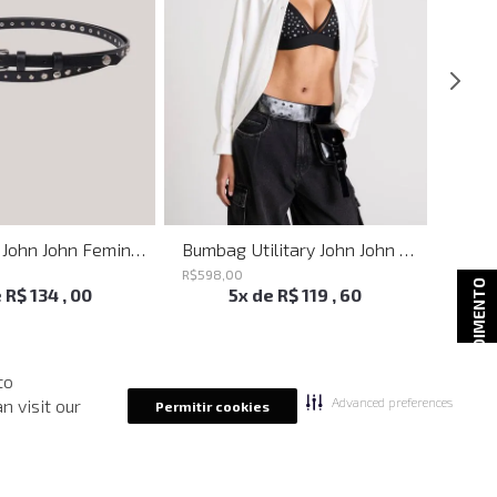
Belt Sttuds John John Feminino
Bumbag Utilitary John John Feminina
R$
598
,
00
R$
998
ATENDIMENTO
e
R$
134
,
00
5
x de
R$
119
,
60
to
Advanced preferences
n visit our
Permitir cookies
-
50%