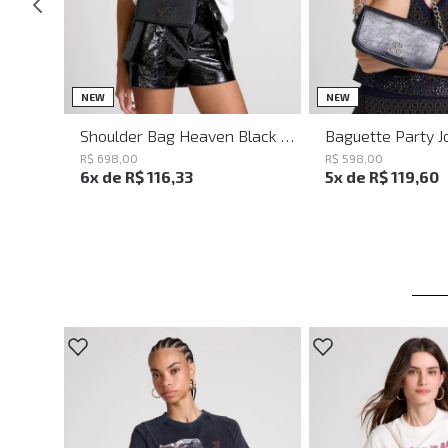
UN
UN
NEW
NEW
Shoulder Bag Heaven Black John John Feminina
R$
698
,
00
R$
598
,
00
6
x de
R$
116
,
33
5
x de
R$
119
,
60