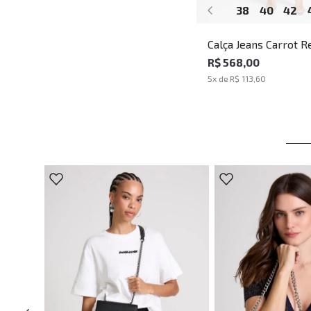
38
40
42
Calça Jeans Carrot R
John John Feminina
R$ 568,00
5
x de
R$ 113,60