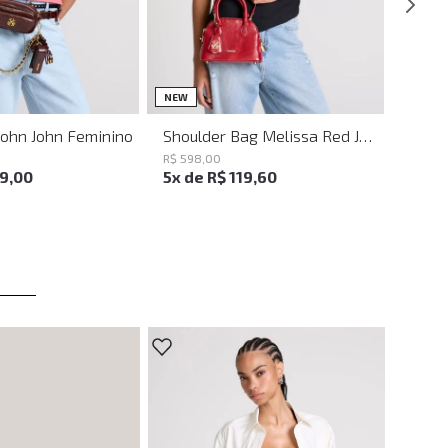
UN
UN
NEW
John John Feminino
Shoulder Bag Melissa Red John John Feminina
R$
598
,
00
19
,
00
5
x de
R$
119
,
60