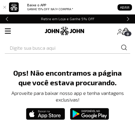
Baixe o APP
ABRIR
GANHE 15% OFF
NA 1ª COMPRA *
Retire em Loja e Ganhe 5% OFF
0
Digite sua busca aqui
Ops! Não encontramos a página
que você estava procurando.
Aproveite para baixar nosso app e tenha vantagens
exclusivas!