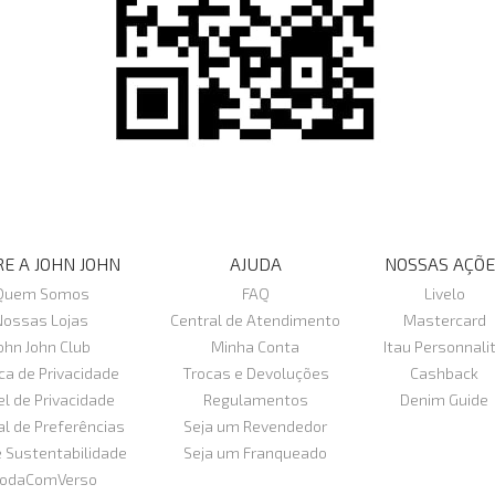
E A JOHN JOHN
AJUDA
NOSSAS AÇÕE
Quem Somos
FAQ
Livelo
Nossas Lojas
Central de Atendimento
Mastercard
ohn John Club
Minha Conta
Itau Personnali
ica de Privacidade
Trocas e Devoluções
Cashback
el de Privacidade
Regulamentos
Denim Guide
al de Preferências
Seja um Revendedor
e Sustentabilidade
Seja um Franqueado
odaComVerso