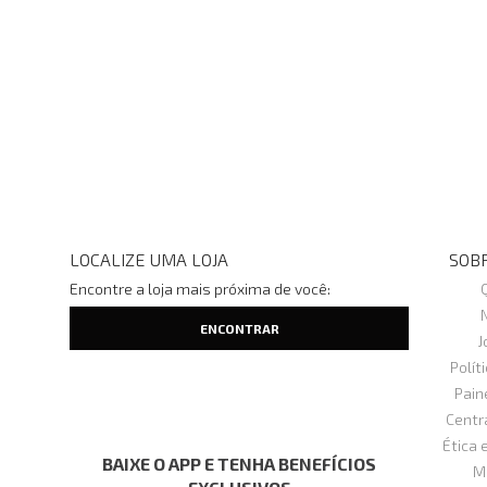
LOCALIZE UMA LOJA
SOBR
Encontre a loja mais próxima de você:
J
Polít
Pain
Centr
Ética 
BAIXE O APP E TENHA BENEFÍCIOS
M