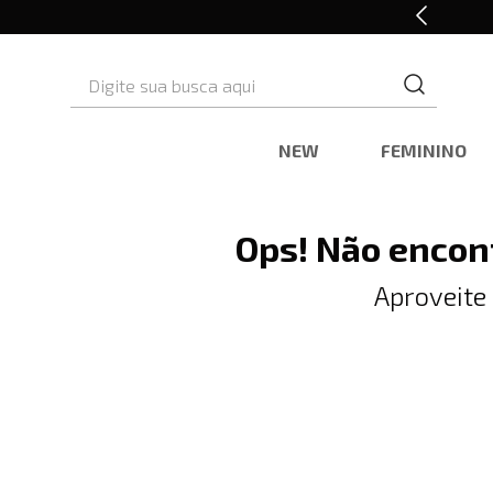
10% OFF* na primeira compra
Digite sua busca aqui
NEW
FEMININO
Ops! Não encon
Aproveite