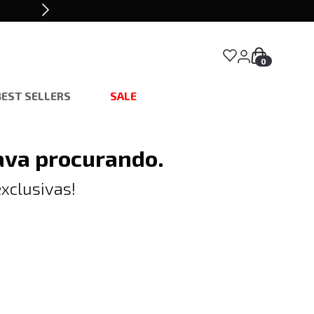
0
BEST SELLERS
SALE
ava procurando.
xclusivas!