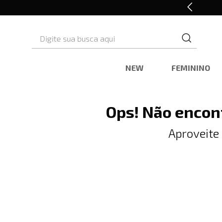
10% OFF* na primeira compra
Digite sua busca aqui
NEW
FEMININO
Ops! Não encon
Aproveite