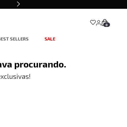
0
BEST SELLERS
SALE
ava procurando.
xclusivas!