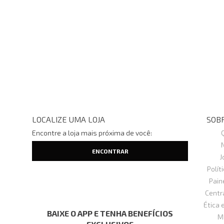
LOCALIZE UMA LOJA
SOBR
Encontre a loja mais próxima de você:
J
Polít
Pain
Centr
Ética 
BAIXE O APP E TENHA BENEFÍCIOS
M