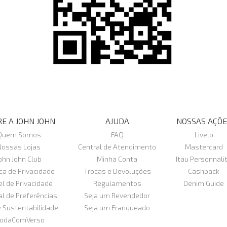
E A JOHN JOHN
AJUDA
NOSSAS AÇÕE
Quem Somos
FAQ
Livelo
Nossas Lojas
Central de Atendimento
Mastercard
ohn John Club
Minha Conta
Itau Personnali
ica de Privacidade
Trocas e Devoluções
Cashback
el de Privacidade
Regulamentos
Denim Guide
al de Preferências
Seja um Revendedor
e Sustentabilidade
Seja um Franqueado
odaComVerso