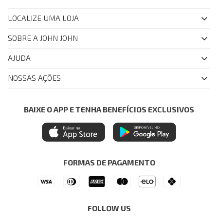
LOCALIZE UMA LOJA
SOBRE A JOHN JOHN
Quem Somos
AJUDA
Nossas Lojas
FAQ
NOSSAS AÇÕES
John John Club
Central de Atendimento
Livelo
Política de Privacidade
Minha Conta
Azul Fidelidade
BAIXE O APP E TENHA BENEFÍCIOS EXCLUSIVOS
Painel de Privacidade
Trocas e Devoluções
Mastercard
Central de Preferências
Regulamentos
Itau Personnalite
Ética e Sustentabilidade
Seja um Revendedor
Denim Guide
ModaComVerso
Seja um Franqueado
FORMAS DE PAGAMENTO
APP
Drop Your Jeans
FOLLOW US