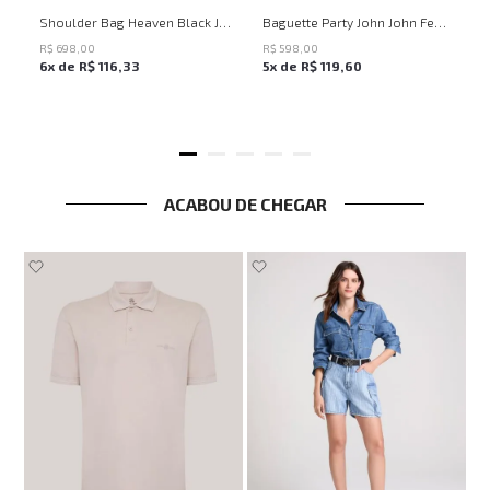
UN
UN
Shoulder Bag Heaven Black John John Feminina
Baguette Party John John Feminina
R$
698
,
00
R$
598
,
00
6
x de
R$
116
,
33
5
x de
R$
119
,
60
ACABOU DE CHEGAR