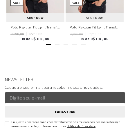
SALE
SALE
SHOP NOW
SHOP NOW
hn John Feminina
Polo Regular Fit Light Transfer Bege Médio John John Masculina
Polo Regular Fit Light Transfer Verde Escuro John John Masculina
R$
198
,
00
R$
118
,
80
R$
198
,
00
R$
118
,
80
1
x de
R$
118
,
80
1
x de
R$
118
,
80
NEWSLETTER
Cadastre seu e-mail para receber nossas novidades.
CADASTRAR
Eu li, estou ciente das condições de tratamento dos meus dados pessoais e forneço
meu consentimento, conforme descrito na
Política de Privacidade