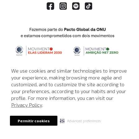
We use cookies and similar technologies to improve
your experience, making browsing more agile and
customized, and to customize the site according to
ATENDIMENTO
your preferences, according to your habits and your
profile. For more information, you can visit our
© © Copyright 2000-2026 - Todos os direitos reservados. A Loja de
Privacy Policy
.
John John reserva-se no direito de corrigir ou alterar informações
como: preços, promoções e disponibilidade de estoque a qualquer
momento.
Advanced preferences
Permitir cookies
Em caso de dúvidas:
0800 990 5500.
Horário de Atendimento
das 8h às 20h de segunda a sábado, exceto
feriados.
Rua Othão 405, Vila Leopoldina, São Paulo - SP | CEP: 05313-020 | CNPJ: