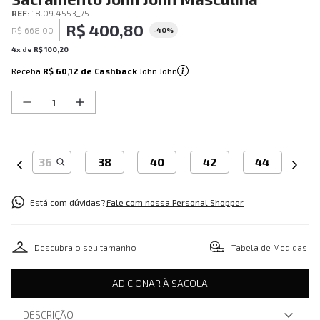
REF
:
18.09.4553_75
R$
400
,
80
R$
668
,
00
-
40%
4
x de
R$
100
,
20
Receba
R$ 60,12
de Cashback
John John
36
38
40
42
44
Está com dúvidas?
Fale com nossa Personal Shopper
Descubra o seu tamanho
Tabela de Medidas
ADICIONAR À SACOLA
DESCRIÇÃO