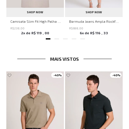
SHOP NOW
SHOP NOW
ircle John John Feminina
Camiseta Slim Fit High Palha John John Masculina
Bermuda Jeans Ampla Rockford John John Feminina
R$
238
,
00
R$
698
,
00
2
x de
R$
119
,
00
6
x de
R$
116
,
33
MAIS VISTOS
-
40%
-
40%