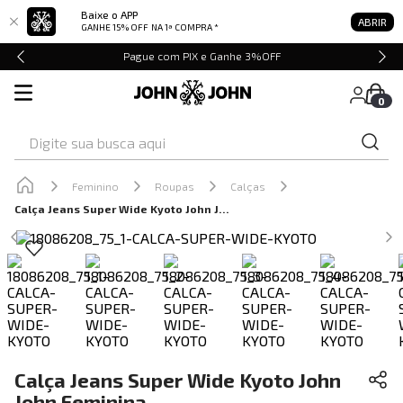
Baixe o APP
ABRIR
GANHE 15% OFF
NA 1ª COMPRA *
Pague com PIX e Ganhe 3%OFF
0
Digite sua busca aqui
Feminino
Roupas
Calças
Calça Jeans Super Wide Kyoto John John Feminina
Calça Jeans Super Wide Kyoto John
John Feminina