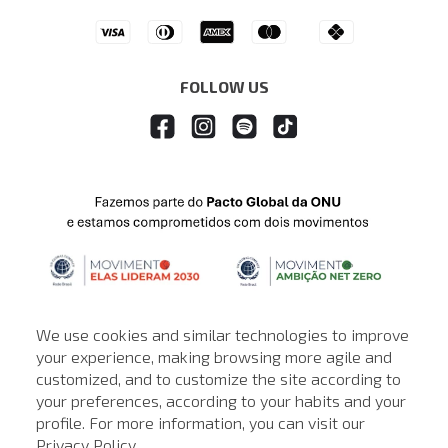
Drop Your Jeans
FOLLOW US
We use cookies and similar technologies to improve
your experience, making browsing more agile and
customized, and to customize the site according to
ATENDIMENTO
your preferences, according to your habits and your
profile. For more information, you can visit our
© © Copyright 2000-2026 - Todos os direitos reservados. A Loja de
Privacy Policy
.