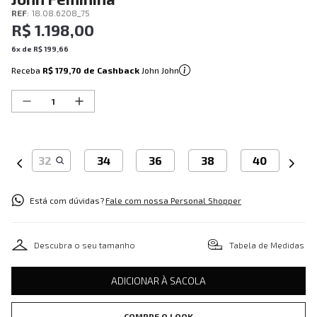
REF
:
18.08.6208_75
R$
1
.
198
,
00
6
x de
R$
199
,
66
Receba
R$ 179,70
de Cashback
John John
32
34
36
38
40
Está com dúvidas?
Fale com nossa Personal Shopper
Descubra o seu tamanho
Tabela de Medidas
ADICIONAR À SACOLA
COMPRE O LOOK