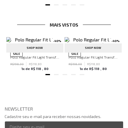
MAIS VISTOS
-
40%
-
40%
SHOP NOW
SHOP NOW
hn John Feminina
SALE
SALE
Polo Regular Fit Light Transfer Verde Escuro John John Masculina
Polo Regular Fit Light Transfer Bege Médio John John Masculina
R$
198
,
00
R$
118
,
80
R$
198
,
00
R$
118
,
80
1
x de
R$
118
,
80
1
x de
R$
118
,
80
NEWSLETTER
Cadastre seu e-mail para receber nossas novidades.