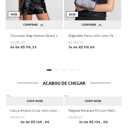
NEW
NEW
COMPRAR
COMPRAR
UN
UN
Shoulder Bag Heaven Black John John Feminina
Baguette Party John John Feminina
R$
698
,
00
R$
598
,
00
6
x de
R$
116
,
33
5
x de
R$
119
,
60
ACABOU DE CHEGAR
SHOP NOW
SHOP NOW
alha John John Masculina
Calça Ampla Circle John John Feminina
Regata Relaxed Fit Livin Palha John John Masculina
R$
898
,
00
R$
268
,
00
6
x de
R$
149
,
66
2
x de
R$
134
,
00