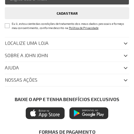
CADASTRAR
Eu li, estou ciente das condições de tratamento dos meus dados pessoais e forneço
meu consentimento, conforme descrito na
Política de Privacidade
LOCALIZE UMA LOJA
SOBRE A JOHN JOHN
Quem Somos
AJUDA
Nossas Lojas
FAQ
NOSSAS AÇÕES
John John Club
Central de Atendimento
Livelo
Política de Privacidade
Minha Conta
Azul Fidelidade
BAIXE O APP E TENHA BENEFÍCIOS EXCLUSIVOS
Painel de Privacidade
Trocas e Devoluções
Mastercard
Central de Preferências
Regulamentos
Itau Personnalite
Ética e Sustentabilidade
Seja um Revendedor
Denim Guide
ModaComVerso
Seja um Franqueado
FORMAS DE PAGAMENTO
APP