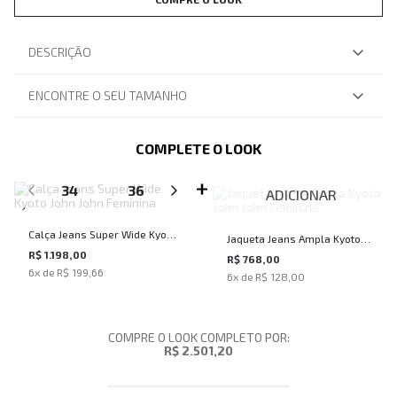
DESCRIÇÃO
ENCONTRE O SEU TAMANHO
COMPLETE O LOOK
SELECIONE O TAMANHO PARA ADICIONAR
34
36
38
40
42
ADICIONAR
Calça Jeans Super Wide Kyoto
Jaqueta Jeans Ampla Kyoto
John John Feminina
R$ 1.198,00
John John Feminina
R$ 768,00
6
x de
R$ 199,66
6
x de
R$ 128,00
COMPRE O LOOK COMPLETO POR:
R$ 2.501,20