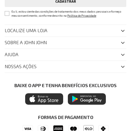
CADASTRAR
Eu li, estou ciente das condições de tratamento dos meus dados pessoais e forneço
meu consentimento, conforme descrito na
Política de Privacidade
LOCALIZE UMA LOJA
SOBRE A JOHN JOHN
Quem Somos
AJUDA
Nossas Lojas
FAQ
NOSSAS AÇÕES
John John Club
Central de Atendimento
Livelo
Política de Privacidade
Minha Conta
Azul Fidelidade
BAIXE O APP E TENHA BENEFÍCIOS EXCLUSIVOS
Painel de Privacidade
Trocas e Devoluções
Mastercard
Central de Preferências
Regulamentos
Itau Personnalite
Ética e Sustentabilidade
Seja um Revendedor
Denim Guide
ModaComVerso
Seja um Franqueado
FORMAS DE PAGAMENTO
APP
Drop Your Jeans