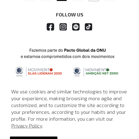
FOLLOW US
We use cookies and similar technologies to improve
your experience, making browsing more agile and
customized, and to customize the site according to
ATENDIMENTO
your preferences, according to your habits and your
profile. For more information, you can visit our
© © Copyright 2000-2026 - Todos os direitos reservados. A Loja de
Privacy Policy
.
John John reserva-se no direito de corrigir ou alterar informações
como: preços, promoções e disponibilidade de estoque a qualquer
momento.