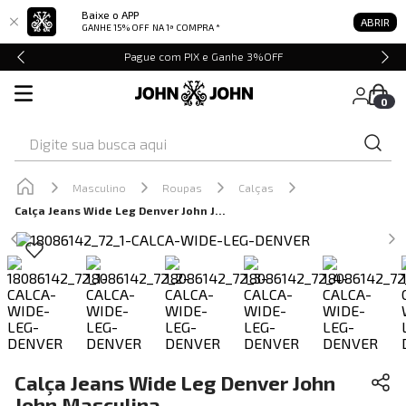
Baixe o APP
ABRIR
GANHE 15% OFF
NA 1ª COMPRA *
Pague com PIX e Ganhe 3%OFF
0
Digite sua busca aqui
Masculino
Roupas
Calças
Calça Jeans Wide Leg Denver John John Masculina
Calça Jeans Wide Leg Denver John
John Masculina