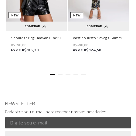
NEW
NEW
COMPRAR
COMPRAR
UN
PP
P
M
G
Shoulder Bag Heaven Black John John Feminina
Vestido Justo Savage Summer John John Feminino
R$
698
,
00
R$
498
,
00
6
x de
R$
116
,
33
4
x de
R$
124
,
50
NEWSLETTER
Cadastre seu e-mail para receber nossas novidades.