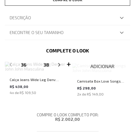
DESCRIÇÃO
ENCONTRE O SEU TAMANHO
COMPLETE O LOOK
SELECIONE O TAMANHO PARA ADICIONAR
36
38
40
42
44
ADICIONAR
Calça Jeans Wide Leg Denver
Camiseta Box Love Songs
John John Masculina
R$ 438,00
John John Masculina
R$ 298,00
4
x de
R$ 109,50
2
x de
R$ 149,00
COMPRE O LOOK COMPLETO POR:
R$ 2.002,00