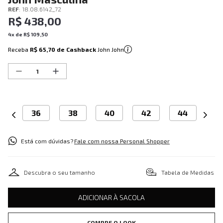
REF
:
18.08.6142_72
R$
438
,
00
4
x de
R$
109
,
50
Receba
R$ 65,70
de Cashback
John John
36
38
40
42
44
Está com dúvidas?
Fale com nossa Personal Shopper
Descubra o seu tamanho
Tabela de Medidas
ADICIONAR À SACOLA
COMPRE O LOOK