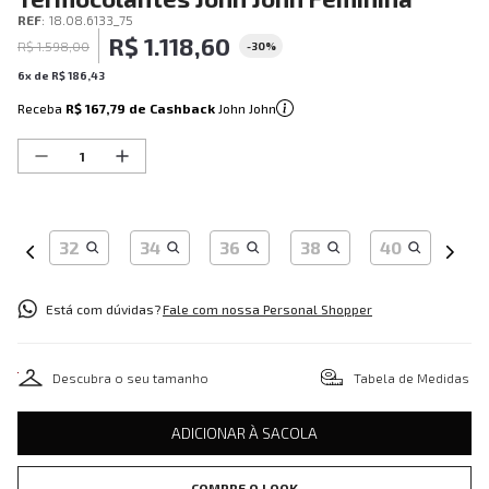
REF
:
18.08.6133_75
R$
1
.
118
,
60
R$
1
.
598
,
00
-
30%
6
x de
R$
186
,
43
Receba
R$ 167,79
de Cashback
John John
32
34
36
38
40
Está com dúvidas?
Fale com nossa Personal Shopper
Descubra o seu tamanho
Tabela de Medidas
ADICIONAR À SACOLA
COMPRE O LOOK