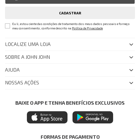
CADASTRAR
Eu li, estou ciente das condições de tratamento dos meus dados pessoais e forneço
meu consentimento, conforme descrito na
Política de Privacidade
LOCALIZE UMA LOJA
SOBRE A JOHN JOHN
Quem Somos
AJUDA
Nossas Lojas
FAQ
NOSSAS AÇÕES
John John Club
Central de Atendimento
Livelo
Política de Privacidade
Minha Conta
Azul Fidelidade
BAIXE O APP E TENHA BENEFÍCIOS EXCLUSIVOS
Painel de Privacidade
Trocas e Devoluções
Mastercard
Central de Preferências
Regulamentos
Itau Personnalite
Ética e Sustentabilidade
Seja um Revendedor
Denim Guide
ModaComVerso
Seja um Franqueado
FORMAS DE PAGAMENTO
APP