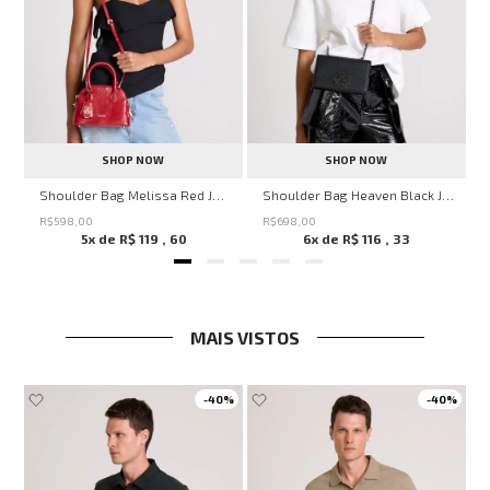
SHOP NOW
SHOP NOW
veryday John John Feminina
Shoulder Bag Melissa Red John John Feminina
Shoulder Bag Heaven Black John John Feminina
R$
598
,
00
R$
698
,
00
5
x de
R$
119
,
60
6
x de
R$
116
,
33
MAIS VISTOS
-
40%
-
40%