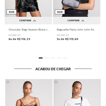
NEW
NEW
COMPRAR
COMPRAR
UN
UN
Shoulder Bag Heaven Black John John Feminina
Baguette Party John John Feminina
R$
698
,
00
R$
598
,
00
6
x de
R$
116
,
33
5
x de
R$
119
,
60
ACABOU DE CHEGAR