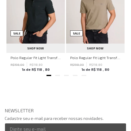
SALE
SALE
SHOP NOW
SHOP NOW
hn John Feminina
Polo Regular Fit Light Transfer Verde Escuro John John Masculina
Polo Regular Fit Light Transfer Bege Médio John John Masculina
R$
198
,
00
R$
118
,
80
R$
198
,
00
R$
118
,
80
1
x de
R$
118
,
80
1
x de
R$
118
,
80
NEWSLETTER
Cadastre seu e-mail para receber nossas novidades.