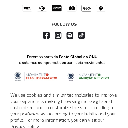
Drop Your Jeans
FOLLOW US
We use cookies and similar technologies to improve
your experience, making browsing more agile and
customized, and to customize the site according to
ATENDIMENTO
your preferences, according to your habits and your
profile. For more information, you can visit our
© © Copyright 2000-2026 - Todos os direitos reservados. A Loja de
Privacy Policy
.
John John reserva-se no direito de corrigir ou alterar informações