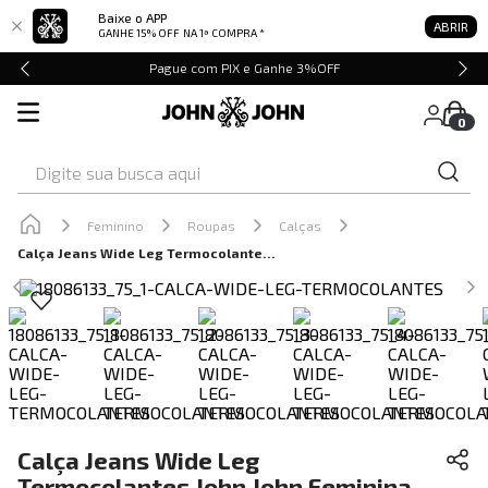
Baixe o APP
ABRIR
GANHE 15% OFF
NA 1ª COMPRA *
Pague com PIX e Ganhe 3%OFF
0
Digite sua busca aqui
Feminino
Roupas
Calças
Calça Jeans Wide Leg Termocolantes John John Feminina
Calça Jeans Wide Leg
Termocolantes John John Feminina