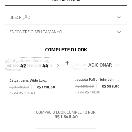
DESCRIÇÃO
ENCONTRE O SEU TAMANHO
COMPLETE O LOOK
SELECIONE O TAMANHO PARA ADICIONAR
ADICIONAR
42
44
Jaqueta Puffer John John
Calça Jeans Wide Leg
Feminina
R$ 1.198,00
R$ 599,00
Termocolantes John John
R$ 1.598,00
R$ 1.118,60
5
x de
R$ 119,80
6
x de
R$ 186,43
Feminina
COMPRE O LOOK COMPLETO POR:
R$ 1.848,40