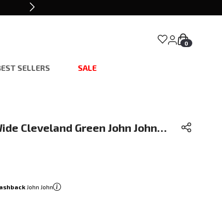
0
BEST SELLERS
SALE
ide Cleveland Green John John
ashback
John John