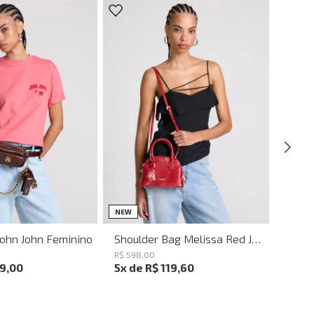
UN
UN
NEW
John John Feminino
Shoulder Bag Melissa Red John John Feminina
R$
598
,
00
19
,
00
5
x de
R$
119
,
60