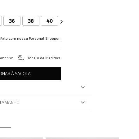
36
38
40
Fale com nossa Personal Shopper
tamanho
Tabela de Medidas
IONAR À SACOLA
 TAMANHO