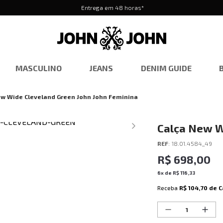
Entrega em 48 horas*
MASCULINO
JEANS
DENIM GUIDE
ew Wide Cleveland Green John John Feminina
Calça New W
Feminina
REF
:
18.01.4584_49
R$
698
,
00
6
x de
R$
116
,
33
Receba
R$ 104,70
de C