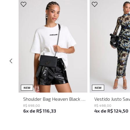
UN
PP
P
NEW
NEW
Shoulder Bag Heaven Black John John Feminina
R$
698
,
00
R$
498
,
00
6
x de
R$
116
,
33
4
x de
R$
124
,
50