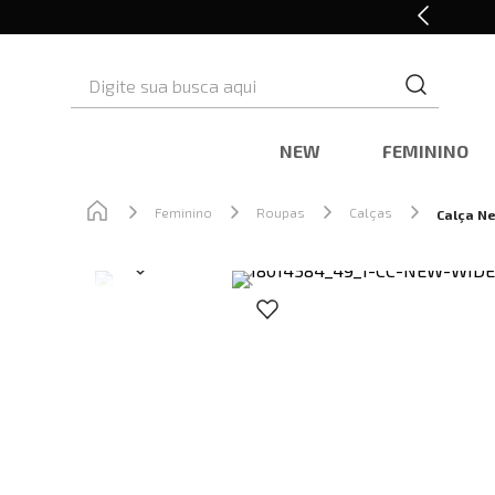
Retire em Loja e Ganhe 5% OFF
Digite sua busca aqui
NEW
FEMININO
Feminino
Roupas
Calças
Calça N