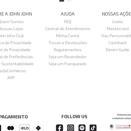
E A JOHN JOHN
AJUDA
NOSSAS AÇÕE
Quem Somos
FAQ
Livelo
Nossas Lojas
Central de Atendimento
Mastercard
ohn John Club
Minha Conta
Itau Personnali
ica de Privacidade
Trocas e Devoluções
Cashback
el de Privacidade
Regulamentos
Denim Guide
al de Preferências
Seja um Revendedor
e Sustentabilidade
Seja um Franqueado
odaComVerso
APP
FOLLOW US
 PAGAMENTO