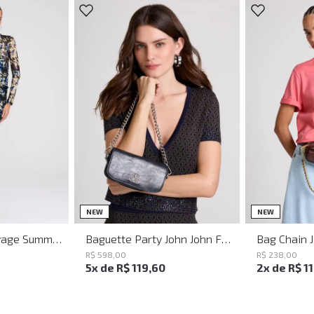
M
G
UN
NEW
NEW
Vestido Justo Savage Summer John John Feminino
Baguette Party John John Feminina
Bag Chain 
R$
598
,
00
R$
238
,
00
5
x de
R$
119
,
60
2
x de
R$
1