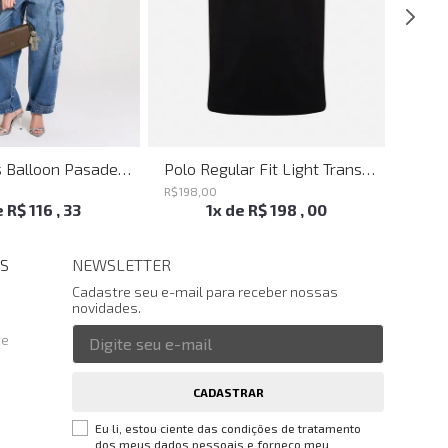
Calça Jeans Balloon Pasadena John John Feminina
Polo Regular Fit Light Transfer Preto John John Masculina
R$
198
,
00
R$
198
,
e
R$
116
,
33
1
x de
R$
198
,
00
S
NEWSLETTER
Cadastre seu e-mail para receber nossas
novidades.
te
CADASTRAR
Eu li, estou ciente das condições de tratamento
dos meus dados pessoais e forneço meu