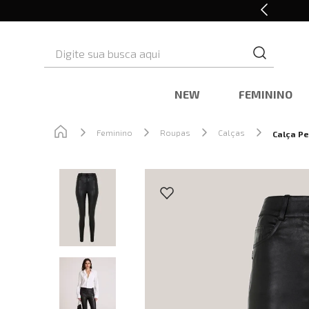
Cashback nas compras
Digite sua busca aqui
NEW
FEMININO
Feminino
Roupas
Calças
Calça Pe