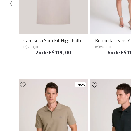
Calça Ampla Circle John John Feminina
Camiseta Slim Fit High Palha John John Masculina
R$
238
,
00
R$
698
,
00
2
x de
R$
119
,
00
6
x de
R$
1
-
40%