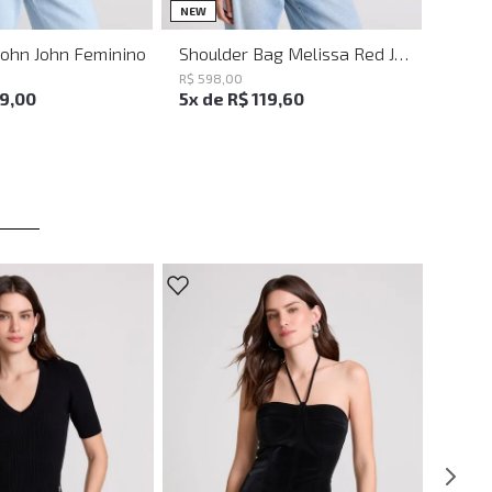
UN
UN
NEW
John John Feminino
Shoulder Bag Melissa Red John John Feminina
R$
598
,
00
19
,
00
5
x de
R$
119
,
60