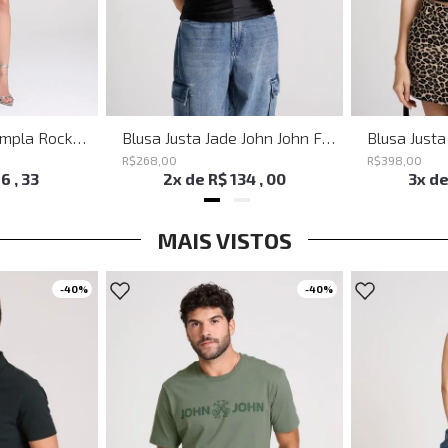
Bermuda Jeans Ampla Rockford John John Feminina
Blusa Justa Jade John John Feminina
R$
268
,
00
R$
398
,
00
16
,
33
2
x de
R$
134
,
00
3
x d
MAIS VISTOS
-
40%
-
40%