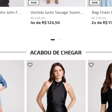
PP
P
M
G
NEW
NEW
Baguette Party John John Feminina
Vestido Justo Savage Summer John John Feminino
Bag Chain 
R$
498
,
00
R$
238
,
00
4
x de
R$
124
,
50
2
x de
R$
1
ACABOU DE CHEGAR