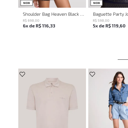
UN
UN
NEW
NEW
Shoulder Bag Heaven Black John John Feminina
R$
698
,
00
R$
598
,
00
6
x de
R$
116
,
33
5
x de
R$
119
,
60