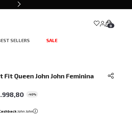
0
BEST SELLERS
SALE
t Fit Queen John John Feminina
2
.
998
,
80
-
40%
Cashback
John John