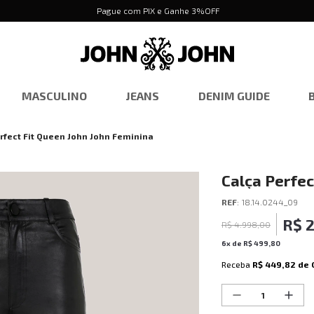
Pague com PIX e Ganhe 3%OFF
MASCULINO
JEANS
DENIM GUIDE
rfect Fit Queen John John Feminina
Calça Perfec
REF
:
18.14.0244_09
R$
R$
4
.
998
,
00
6
x de
R$
499
,
80
Receba
R$ 449,82
de 