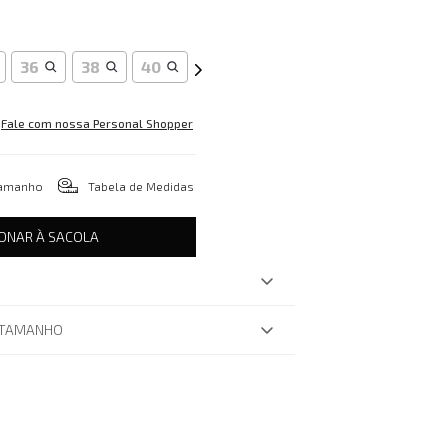
36
38
40
Fale com nossa Personal Shopper
tamanho
Tabela de Medidas
IONAR À SACOLA
 TAMANHO