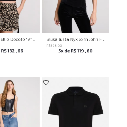
Blusa Justa Ellie Decote "V" Preto John John Feminina
Blusa Justa Nyx John John Feminina
R$
598
,
00
R$
498
e
R$
132
,
66
5
x de
R$
119
,
60