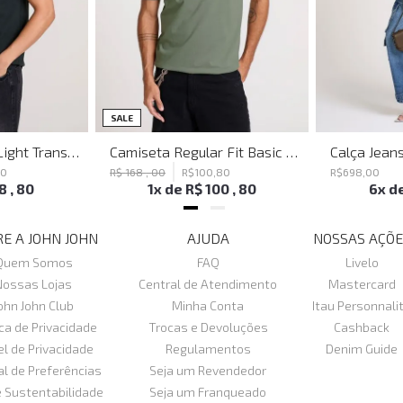
SALE
Polo Regular Fit Light Transfer Verde Escuro John John Masculina
Camiseta Regular Fit Basic Verde Joh John Masculina
80
R$
168
,
00
R$
100
,
80
R$
698
,
00
18
,
80
1
x de
R$
100
,
80
6
x d
E A JOHN JOHN
AJUDA
NOSSAS AÇÕE
Quem Somos
FAQ
Livelo
Nossas Lojas
Central de Atendimento
Mastercard
ohn John Club
Minha Conta
Itau Personnali
ica de Privacidade
Trocas e Devoluções
Cashback
el de Privacidade
Regulamentos
Denim Guide
al de Preferências
Seja um Revendedor
e Sustentabilidade
Seja um Franqueado