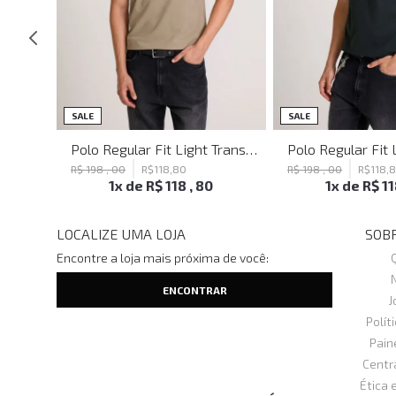
SALE
SALE
Blusa Justa Tattoo Black John John Feminina
Polo Regular Fit Light Transfer Bege Médio John John Masculina
R$
198
,
00
R$
118
,
80
R$
198
,
00
R$
118
,
1
x de
R$
118
,
80
1
x de
R$
1
LOCALIZE UMA LOJA
SOBR
Encontre a loja mais próxima de você:
J
Polít
Pain
Centr
Ética 