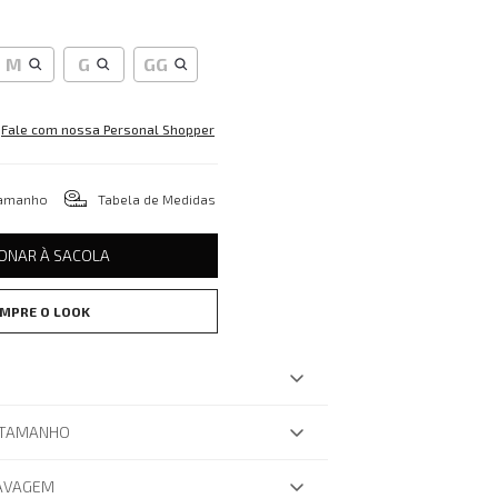
M
G
GG
Fale com nossa Personal Shopper
tamanho
Tabela de Medidas
IONAR À SACOLA
MPRE O LOOK
 TAMANHO
LAVAGEM