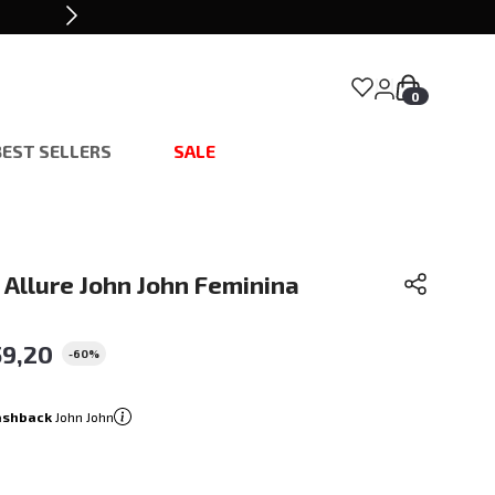
0
BEST SELLERS
SALE
 Allure John John Feminina
59
,
20
-
60%
ashback
John John