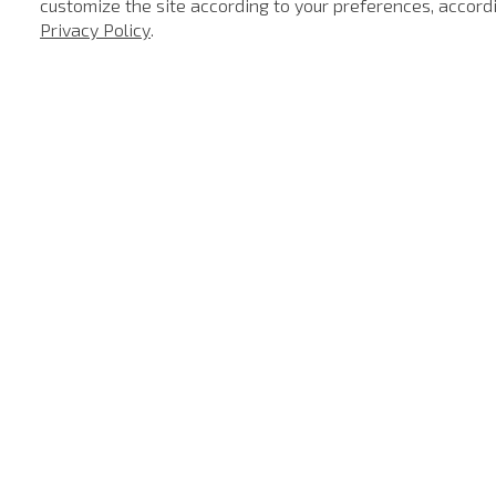
customize the site according to your preferences, accordin
-
40%
Privacy Policy
.
SALE
SALE
Blusa Justa Tattoo Black John John Feminina
Polo Regular Fit Light Transfer Bege Médio John John Masculina
R$
198
,
00
R$
118
,
80
R$
198
,
00
R$
118
,
1
x de
R$
118
,
80
1
x de
R$
1
LOCALIZE UMA LOJA
SOBR