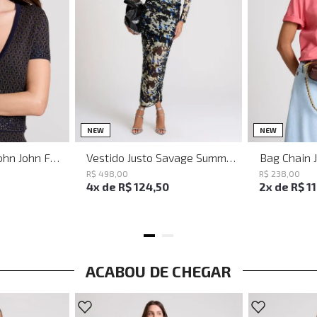
PP
P
M
G
NEW
NEW
Baguette Party John John Feminina
Vestido Justo Savage Summer John John Feminino
Bag Chain 
R$
498
,
00
R$
238
,
00
4
x de
R$
124
,
50
2
x de
R$
1
ACABOU DE CHEGAR