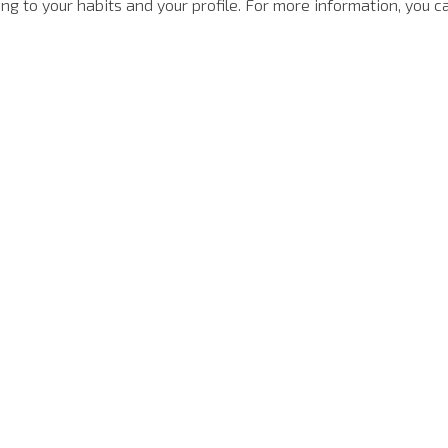
g to your habits and your profile. For more information, you ca
-
40%
-
40%
SALE
Polo Regular Fit Light Transfer Verde Escuro John John Masculina
Camiseta Regular Fit Basic Verde Joh John Masculina
80
R$
168
,
00
R$
100
,
80
R$
698
,
00
18
,
80
1
x de
R$
100
,
80
6
x d
E A JOHN JOHN
AJUDA
NOSSAS AÇÕE