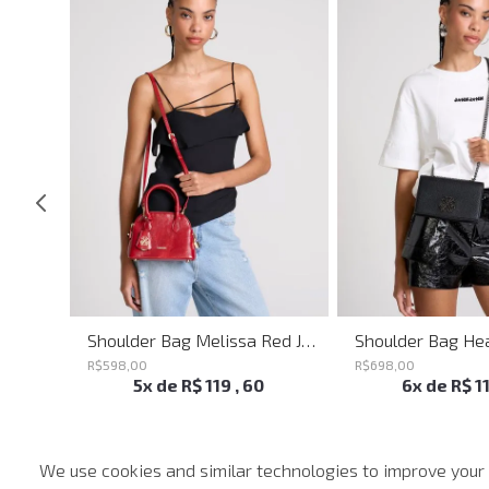
Shoulder Bag Everyday John John Feminina
Shoulder Bag Melissa Red John John Feminina
R$
598
,
00
R$
698
,
00
5
x de
R$
119
,
60
6
x de
R$
1
We use cookies and similar technologies to improve your