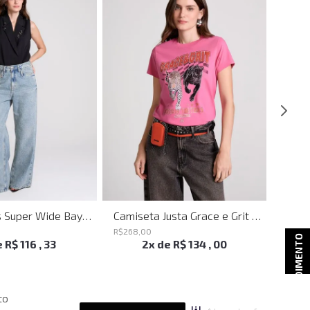
Calça Jeans Super Wide Bayern John John Feminina
Camiseta Justa Grace e Grit Rosa John John Feminina
R$
268
,
00
R$
298
ATENDIMENTO
e
R$
116
,
33
2
x de
R$
134
,
00
to