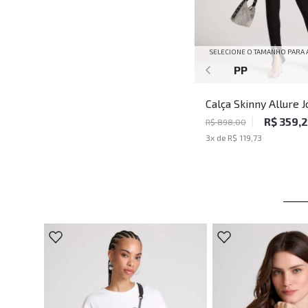
SELECIONE O TAMANHO PARA 
PP
Calça Skinny Allure 
John Feminina
R$ 359,
R$ 898,00
3
x de
R$ 119,73