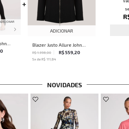
Val
se
R
ADICIONAR
ADICIONAR
John
Blazer Justo Allure John
20
John Feminino
R$ 559,20
R$ 1.398,00
5
x de
R$ 111,84
NOVIDADES