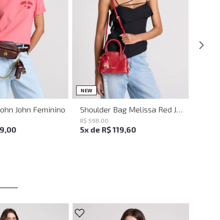
UN
UN
NEW
John John Feminino
Shoulder Bag Melissa Red John John Feminina
R$
598
,
00
19
,
00
5
x de
R$
119
,
60