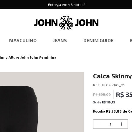
Entrega em 48 horas*
MASCULINO
JEANS
DENIM GUIDE
inny Allure John John Feminina
Calça Skinny
REF
:
18.04.2149_09
R$
3
R$
898
,
00
3
x de
R$
119
,
73
Receba
R$ 53,88
de C