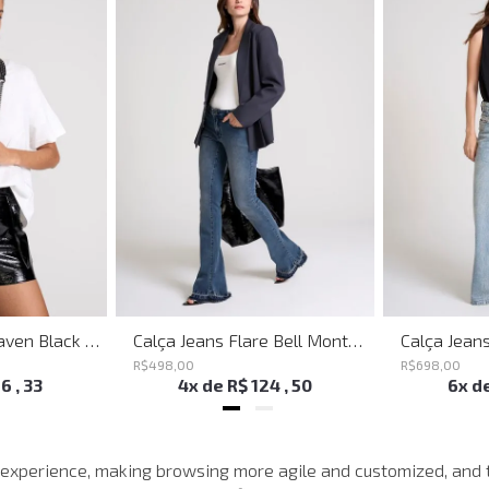
Shoulder Bag Heaven Black John John Feminina
Calça Jeans Flare Bell Montpellier John John Feminina
R$
498
,
00
R$
698
,
00
16
,
33
4
x de
R$
124
,
50
6
x d
MAIS VISTOS
 experience, making browsing more agile and customized, and 