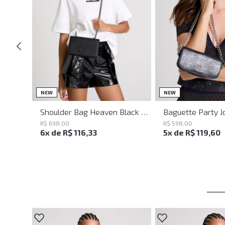
UN
UN
NEW
NEW
Shoulder Bag Heaven Black John John Feminina
R$
698
,
00
R$
598
,
00
6
x de
R$
116
,
33
5
x de
R$
119
,
60