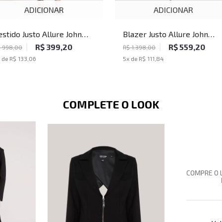
ADICIONAR
ADICIONAR
estido Justo Allure John
Blazer Justo Allure John
ohn Feminino
John Feminino
R$ 399,20
R$ 559,20
 998,00
R$ 1.398,00
 de
R$ 133,06
5
x de
R$ 111,84
COMPLETE O LOOK
COMPRE O 