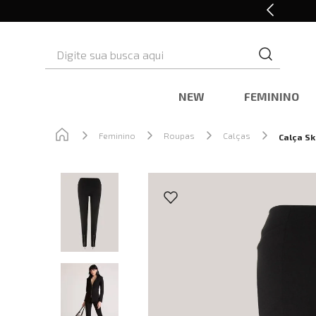
Retire em Loja e Ganhe 5% OFF
Digite sua busca aqui
NEW
FEMININO
Feminino
Roupas
Calças
Calça Sk