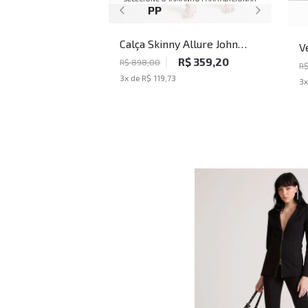
PP
Calça Skinny Allure John
V
John Feminina
R$ 359,20
J
R$ 898,00
R$
3
x de
R$ 119,73
3
x