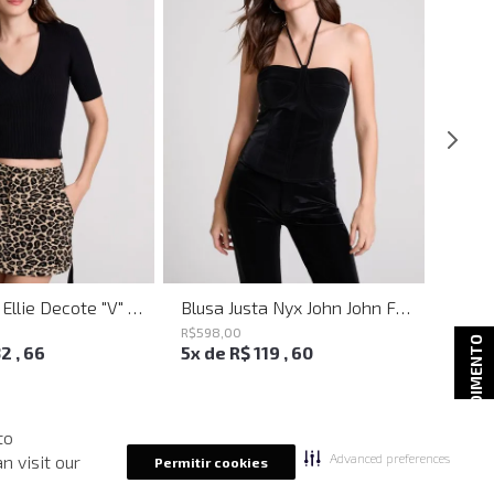
Blusa Justa Ellie Decote "V" Preto John John Feminina
Blusa Justa Nyx John John Feminina
R$
598
,
00
R$
498
ATENDIMENTO
32
,
66
5
x de
R$
119
,
60
4
x d
to
Advanced preferences
n visit our
Permitir cookies
-
50%