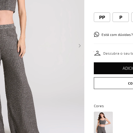
PP
P
Está com dúvidas?
Descubra o seu 
ADIC
CO
Cores