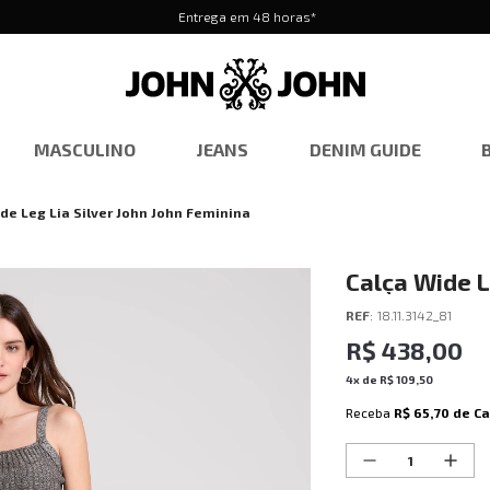
Entrega em 48 horas*
MASCULINO
JEANS
DENIM GUIDE
de Leg Lia Silver John John Feminina
Calça Wide L
REF
:
18.11.3142_81
R$
438
,
00
4
x de
R$
109
,
50
Receba
R$ 65,70
de C