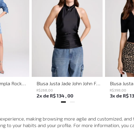
Bermuda Jeans Ampla Rockford John John Feminina
Blusa Justa Jade John John Feminina
R$
268
,
00
R$
398
,
00
2
x de
R$
134
,
00
3
x de
R$
1
SUGESTÕES PARA VOCÊ
 experience, making browsing more agile and customized, and 
g to your habits and your profile. For more information, you ca
-
40%
-
40%