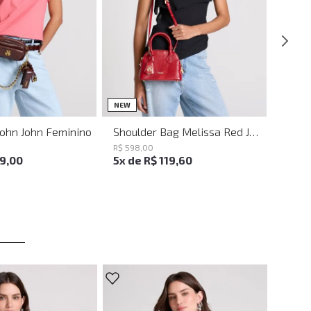
UN
UN
NEW
John John Feminino
Shoulder Bag Melissa Red John John Feminina
R$
598
,
00
19
,
00
5
x de
R$
119
,
60