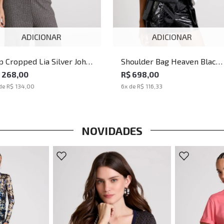
ADICIONAR
ADICIONAR
p Cropped Lia Silver John
Shoulder Bag Heaven Black
hn Feminino
John John Feminina
 268,00
R$ 698,00
de
R$ 134,00
6
x de
R$ 116,33
NOVIDADES