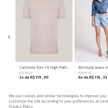
Calça Ampla Circle John John Feminina
Camiseta Slim Fit High Palha John John Masculina
R$
238
,
00
R$
698
,
00
2
x de
R$
119
,
00
6
x de
R$
116
,
33
We use cookies and similar technologies to improve your
customize the site according to your preferences, accordin
-
40%
Privacy Policy
.