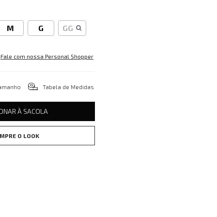
M
G
GG
Fale com nossa Personal Shopper
tamanho
Tabela de Medidas
IONAR À SACOLA
MPRE O LOOK