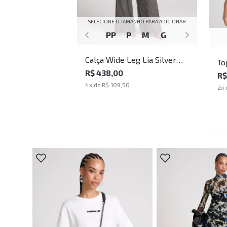
SELECIONE O TAMANHO PARA ADICIONAR
PP
P
M
G
Calça Wide Leg Lia Silver
To
John John Feminina
R$ 438,00
Jo
R$
4
x de
R$ 109,50
2
x 