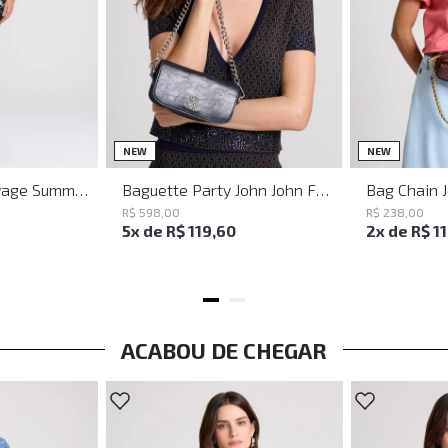
M
G
UN
NEW
NEW
Vestido Justo Savage Summer John John Feminino
Baguette Party John John Feminina
Bag Chain 
R$
598
,
00
R$
238
,
00
5
x de
R$
119
,
60
2
x de
R$
1
ACABOU DE CHEGAR