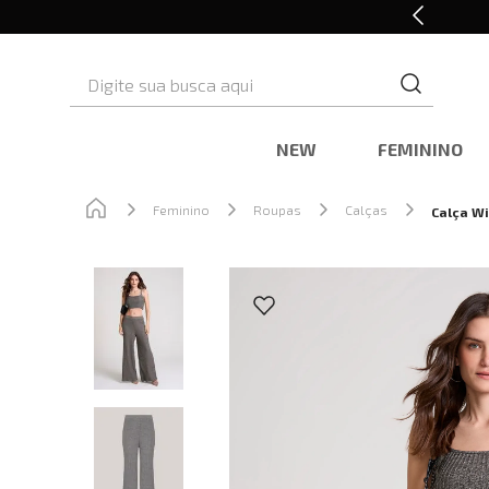
Retire em Loja e Ganhe 5% OFF
Digite sua busca aqui
NEW
FEMININO
Feminino
Roupas
Calças
Calça Wi