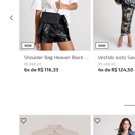
UN
PP
P
NEW
NEW
Shoulder Bag Heaven Black John John Feminina
R$
698
,
00
R$
498
,
00
6
x de
R$
116
,
33
4
x de
R$
124
,
50