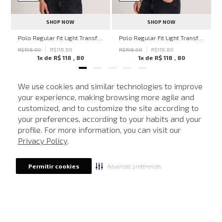
SHOP NOW
SHOP NOW
hn John Feminina
Polo Regular Fit Light Transfer Bege Médio John John Masculina
Polo Regular Fit Light Transfer Verde Escuro John John Masculina
R$
198
,
00
R$
118
,
80
R$
198
,
00
R$
118
,
80
1
x de
R$
118
,
80
1
x de
R$
118
,
80
We use cookies and similar technologies to improve
your experience, making browsing more agile and
NEWSLETTER
customized, and to customize the site according to
ATENDIMENTO
Cadastre seu e-mail para receber nossas novidades.
your preferences, according to your habits and your
profile. For more information, you can visit our
Privacy Policy
.
CADASTRAR
Advanced preferences
Permitir cookies
Eu li, estou ciente das condições de tratamento dos meus dados pessoais e forneço
meu consentimento, conforme descrito na
Política de Privacidade
LOCALIZE UMA LOJA