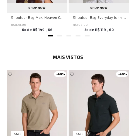
SHOP NOW
SHOP NOW
nina
Shoulder Bag Maxi Heaven Caf John John Feminina
Shoulder Bag Everyday John John Feminina
R$
898
,
00
R$
598
,
00
6
x de
R$
149
,
66
5
x de
R$
119
,
60
MAIS VISTOS
-
40%
-
40%
SALE
SALE