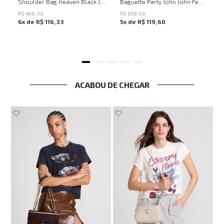
UN
UN
Shoulder Bag Heaven Black John John Feminina
Baguette Party John John Feminina
R$
698
,
00
R$
598
,
00
6
x de
R$
116
,
33
5
x de
R$
119
,
60
ACABOU DE CHEGAR