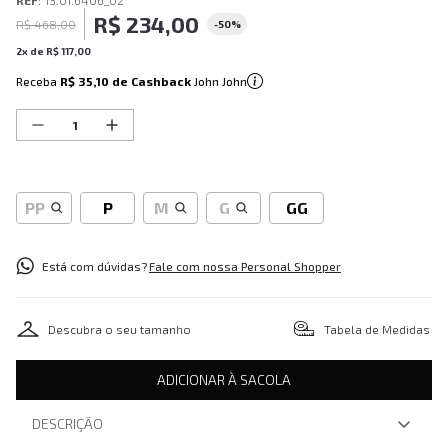
REF
:
13.01.6406_02
R$
234
,
00
R$
468
,
00
-
50%
2
x de
R$
117
,
00
Receba
R$ 35,10
de Cashback
John John
PP
P
M
G
GG
Está com dúvidas?
Fale com nossa Personal Shopper
Descubra o seu tamanho
Tabela de Medidas
ADICIONAR À SACOLA
DESCRIÇÃO