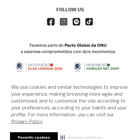
FOLLOW US
We use cookies and similar technologies to improve
your experience, making browsing more agile and
customized, and to customize the site according to
ATENDIMENTO
your preferences, according to your habits and your
profile. For more information, you can visit our
© © Copyright 2000-2026 - Todos os direitos reservados. A Loja de
Privacy Policy
.
John John reserva-se no direito de corrigir ou alterar informações
como: preços, promoções e disponibilidade de estoque a qualquer
momento.
Advanced preferences
Permitir cookies
Em caso de dúvidas:
0800 990 5500.