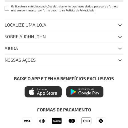
Eu li, estou ciente das condições de tratamento dos meus dados pessoais e forneço
meu consentimento, conforme descrito na
Política de Privacidade
LOCALIZE UMA LOJA
SOBRE A JOHN JOHN
Quem Somos
AJUDA
Nossas Lojas
FAQ
NOSSAS AÇÕES
John John Club
Central de Atendimento
Livelo
Política de Privacidade
Minha Conta
Azul Fidelidade
BAIXE O APP E TENHA BENEFÍCIOS EXCLUSIVOS
Painel de Privacidade
Trocas e Devoluções
Mastercard
Central de Preferências
Regulamentos
Itau Personnalite
Ética e Sustentabilidade
Seja um Revendedor
Denim Guide
ModaComVerso
Seja um Franqueado
FORMAS DE PAGAMENTO
APP
Drop Your Jeans