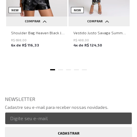
NEW
NEW
COMPRAR
COMPRAR
UN
PP
P
M
G
Shoulder Bag Heaven Black John John Feminina
Vestido Justo Savage Summer John John Feminino
R$
698
,
00
R$
498
,
00
6
x de
R$
116
,
33
4
x de
R$
124
,
50
NEWSLETTER
Cadastre seu e-mail para receber nossas novidades.
CADASTRAR