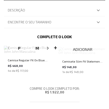
DESCRIÇÃO
ENCONTRE O SEU TAMANHO
COMPLETE O LOOK
SELECIONE O TAMANHO PARA ADICIONAR
P
M
G
GG
ADICIONAR
Camisa Regular Fit Ox Blue
Camiseta Slim Fit Statement
John John Masculina
R$ 468,00
Off John John Masculina
R$ 148,00
4
x de
R$ 117,00
1
x de
R$ 148,00
COMPRE O LOOK COMPLETO POR:
R$ 1.922,00