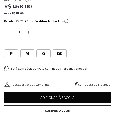
REF
:
13.01.6475_23
R$
468
,
00
4
x de
R$
117
,
00
Receba
R$ 70,20
de Cashback
John John
P
M
G
GG
Está com dúvidas?
Fale com nossa Personal Shopper
Descubra o seu tamanho
Tabela de Medidas
ADICIONAR À SACOLA
COMPRE O LOOK