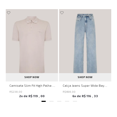
SHOP NOW
SHOP NOW
no
Camiseta Slim Fit High Palha John John Masculina
Calça Jeans Super Wide Bayern John John Feminina
R$
238
,
00
R$
698
,
00
2
x de
R$
119
,
00
6
x de
R$
116
,
33