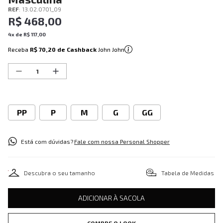
REF
:
13.02.0701_09
R$
468
,
00
4
x de
R$
117
,
00
Receba
R$ 70,20
de Cashback
John John
PP
P
M
G
GG
Está com dúvidas?
Fale com nossa Personal Shopper
Descubra o seu tamanho
Tabela de Medidas
ADICIONAR À SACOLA