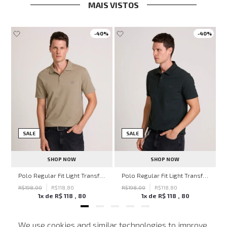
MAIS VISTOS
-
40%
-
40%
SALE
SALE
SHOP NOW
SHOP NOW
hn John Feminina
Polo Regular Fit Light Transfer Bege Médio John John Masculina
Polo Regular Fit Light Transfer Verde Escuro John John Masculina
R$
198
,
00
R$
118
,
80
R$
198
,
00
R$
118
,
80
1
x de
R$
118
,
80
1
x de
R$
118
,
80
We use cookies and similar technologies to improve