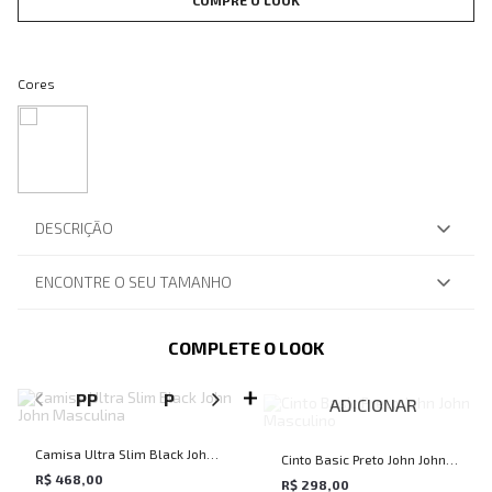
COMPRE O LOOK
Cores
DESCRIÇÃO
ENCONTRE O SEU TAMANHO
COMPLETE O LOOK
SELECIONE O TAMANHO PARA ADICIONAR
PP
P
M
G
GG
ADICIONAR
Camisa Ultra Slim Black John
Cinto Basic Preto John John
John Masculina
R$ 468,00
Masculino
R$ 298,00