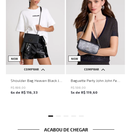
NEW
NEW
COMPRAR
COMPRAR
UN
UN
Shoulder Bag Heaven Black John John Feminina
Baguette Party John John Feminina
R$
698
,
00
R$
598
,
00
6
x de
R$
116
,
33
5
x de
R$
119
,
60
ACABOU DE CHEGAR