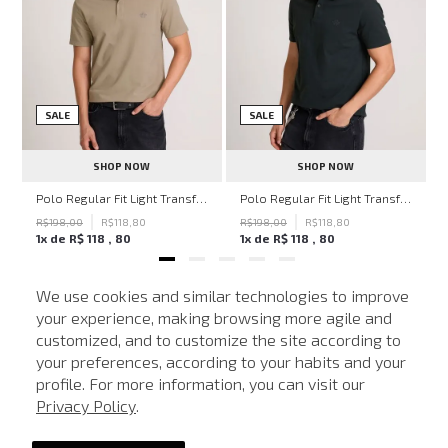
SALE
SALE
SHOP NOW
SHOP NOW
ven Black John John Feminina
Polo Regular Fit Light Transfer Bege Médio John John Masculina
Polo Regular Fit Light Transfer Verde Escuro John John Masculina
R$
198
,
00
R$
118
,
80
R$
198
,
00
R$
118
,
80
1
x de
R$
118
,
80
1
x de
R$
118
,
80
We use cookies and similar technologies to improve
your experience, making browsing more agile and
NEWSLETTER
customized, and to customize the site according to
ATENDIMENTO
Cadastre seu e-mail para receber nossas novidades.
your preferences, according to your habits and your
profile. For more information, you can visit our
Privacy Policy
.
CADASTRAR