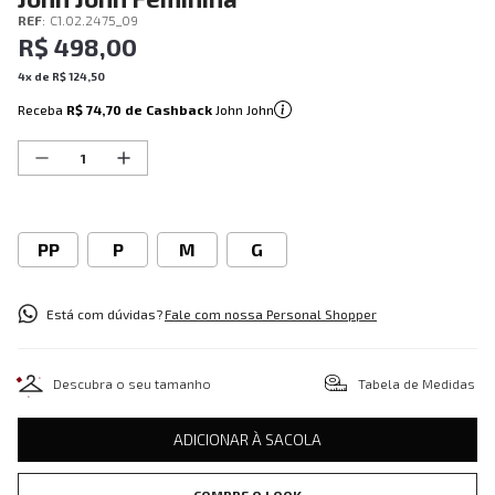
REF
:
C1.02.2475_09
R$
498
,
00
4
x de
R$
124
,
50
Receba
R$ 74,70
de Cashback
John John
PP
P
M
G
Está com dúvidas?
Fale com nossa Personal Shopper
Descubra o seu tamanho
Tabela de Medidas
ADICIONAR À SACOLA