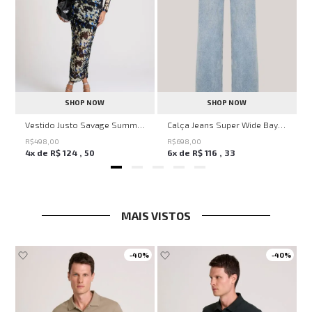
SHOP NOW
SHOP NOW
ell Montpellier John John Feminina
Vestido Justo Savage Summer John John Feminino
Calça Jeans Super Wide Bayern John John Feminina
R$
498
,
00
R$
698
,
00
4
x de
R$
124
,
50
6
x de
R$
116
,
33
MAIS VISTOS
-
40%
-
40%