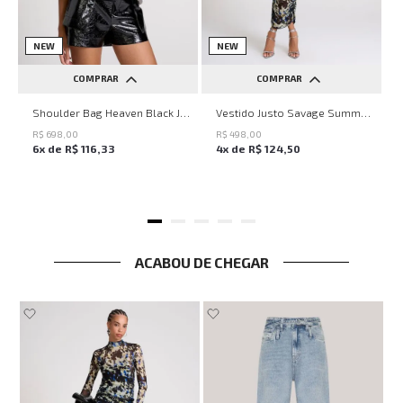
NEW
NEW
COMPRAR
COMPRAR
UN
PP
P
M
G
Shoulder Bag Heaven Black John John Feminina
Vestido Justo Savage Summer John John Feminino
R$
698
,
00
R$
498
,
00
6
x de
R$
116
,
33
4
x de
R$
124
,
50
ACABOU DE CHEGAR