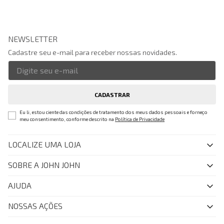
NEWSLETTER
Cadastre seu e-mail para receber nossas novidades.
CADASTRAR
Eu li, estou ciente das condições de tratamento dos meus dados pessoais e forneço
meu consentimento, conforme descrito na
Política de Privacidade
LOCALIZE UMA LOJA
SOBRE A JOHN JOHN
Quem Somos
AJUDA
Nossas Lojas
FAQ
NOSSAS AÇÕES
John John Club
Central de Atendimento
Livelo