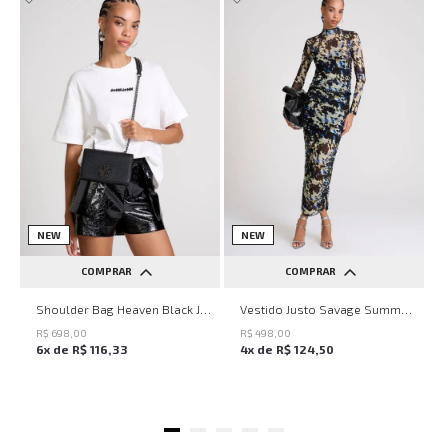
NEW
NEW
COMPRAR
COMPRAR
UN
PP
P
M
G
Shoulder Bag Heaven Black John John Feminina
Vestido Justo Savage Summer John John Feminino
R$
698
,
00
R$
498
,
00
6
x de
R$
116
,
33
4
x de
R$
124
,
50