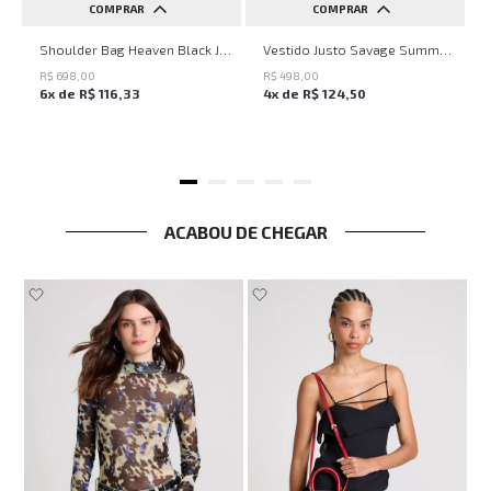
COMPRAR
COMPRAR
UN
PP
P
M
G
Shoulder Bag Heaven Black John John Feminina
Vestido Justo Savage Summer John John Feminino
R$
698
,
00
R$
498
,
00
6
x de
R$
116
,
33
4
x de
R$
124
,
50
ACABOU DE CHEGAR