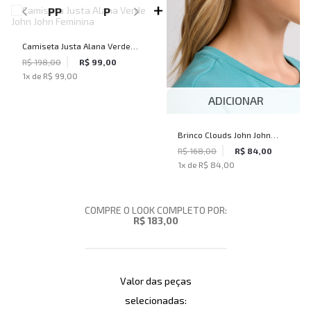
PP
P
Camiseta Justa Alana Verde
John John Feminina
R$ 198,00
R$ 99,00
1
x de
R$ 99,00
ADICIONAR
Brinco Clouds John John
Feminino
R$ 168,00
R$ 84,00
1
x de
R$ 84,00
COMPRE O LOOK COMPLETO POR:
R$ 183,00
Valor das peças
selecionadas: