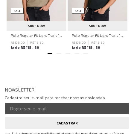
SALE
SALE
SHOP NOW
SHOP NOW
hn John Feminina
Polo Regular Fit Light Transfer Bege Médio John John Masculina
Polo Regular Fit Light Transfer Verde Escuro John John Masculina
R$
198
,
00
R$
118
,
80
R$
198
,
00
R$
118
,
80
1
x de
R$
118
,
80
1
x de
R$
118
,
80
NEWSLETTER
Cadastre seu e-mail para receber nossas novidades.
CADASTRAR
Eu li, estou ciente das condições de tratamento dos meus dados pessoais e forneço