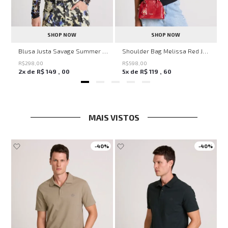
SHOP NOW
SHOP NOW
en Knit John John Feminina
Blusa Justa Savage Summer John John Feminina
Shoulder Bag Melissa Red John John Feminina
R$
298
,
00
R$
598
,
00
2
x de
R$
149
,
00
5
x de
R$
119
,
60
MAIS VISTOS
-
40%
-
40%