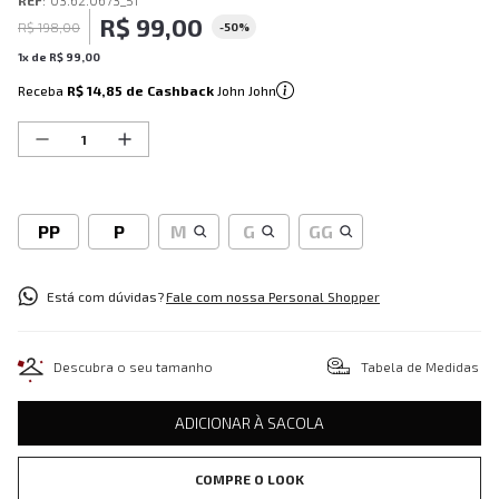
REF
:
03.62.0673_51
R$
99
,
00
R$
198
,
00
-
50%
1
x de
R$
99
,
00
Receba
R$ 14,85
de Cashback
John John
PP
P
M
G
GG
Está com dúvidas?
Fale com nossa Personal Shopper
Descubra o seu tamanho
Tabela de Medidas
ADICIONAR À SACOLA
COMPRE O LOOK