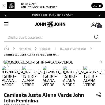
Baixe o APP
ABRIR
GANHE 15% OFF
NA 1ª COMPRA *
Pague com PIX e Ganhe 3%OFF
0
Digite sua busca aqui
Feminino
Roupas
Blusas e Camisetas
Camiseta Justa Alana Verde John John Feminina
Camiseta Justa Alana Verde John
John Feminina