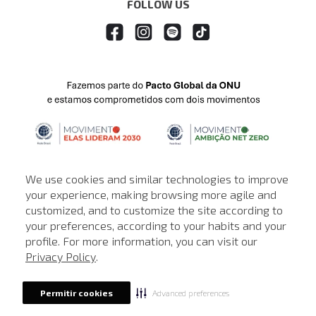
FOLLOW US
We use cookies and similar technologies to improve
your experience, making browsing more agile and
customized, and to customize the site according to
ATENDIMENTO
your preferences, according to your habits and your
profile. For more information, you can visit our
© © Copyright 2000-2026 - Todos os direitos reservados. A Loja de
Privacy Policy
.
John John reserva-se no direito de corrigir ou alterar informações
como: preços, promoções e disponibilidade de estoque a qualquer
momento.
Advanced preferences
Permitir cookies
Em caso de dúvidas:
0800 990 5500.
Horário de Atendimento
das 8h às 20h de segunda a sábado, exceto
feriados.