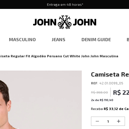
Entrega em 48 horas*
MASCULINO
JEANS
DENIM GUIDE
iseta Regular Fit Algodão Peruano Cut White John John Masculina
Camiseta Re
White John 
REF
:
42.01.0099_05
R$
2
R$
368
,
00
2
x de
R$
110
,
40
Receba
R$ 33,12
de Ca