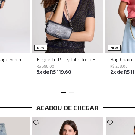
M
G
UN
NEW
NEW
Vestido Justo Savage Summer John John Feminino
Baguette Party John John Feminina
Bag Chain 
R$
598
,
00
R$
238
,
00
5
x de
R$
119
,
60
2
x de
R$
1
ACABOU DE CHEGAR