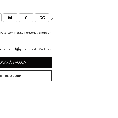
M
G
GG
Fale com nossa Personal Shopper
tamanho
Tabela de Medidas
IONAR À SACOLA
MPRE O LOOK