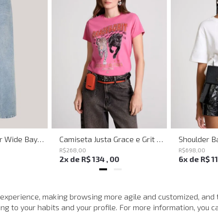
Calça Jeans Super Wide Bayern John John Feminina
Camiseta Justa Grace e Grit Rosa John John Feminina
R$
268
,
00
R$
698
,
00
2
x de
R$
134
,
00
6
x de
R$
1
MAIS VISTOS
 experience, making browsing more agile and customized, and 
g to your habits and your profile. For more information, you ca
-
40%