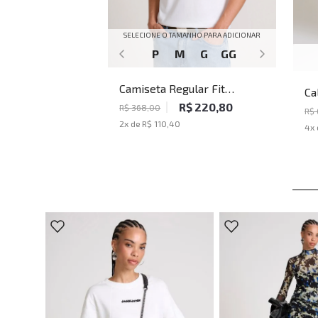
SELECIONE O TAMANHO PARA ADICIONAR
P
M
G
GG
Camiseta Regular Fit
Ca
Algodão Peruano Cut White
R$ 220,80
Fi
R$ 368,00
R$
John John Masculina
2
x de
R$ 110,40
4
x