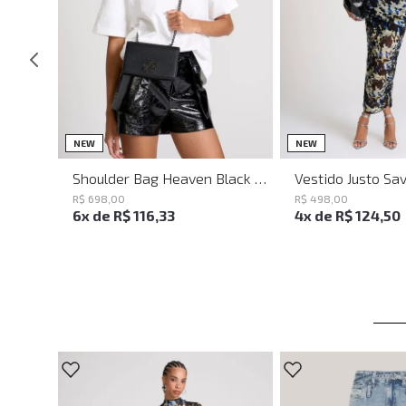
UN
PP
P
NEW
NEW
Shoulder Bag Heaven Black John John Feminina
R$
698
,
00
R$
498
,
00
6
x de
R$
116
,
33
4
x de
R$
124
,
50