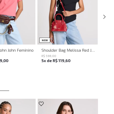
UN
UN
NEW
John John Feminino
Shoulder Bag Melissa Red John John Feminina
R$
598
,
00
19
,
00
5
x de
R$
119
,
60