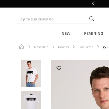
Retire em Loja e Ganhe 5% OFF
Digite sua busca aqui
NEW
FEMININO
Masculino
Roupas
Camisetas
Cam