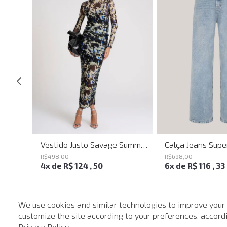
Calça Jeans Flare Bell Montpellier John John Feminina
Vestido Justo Savage Summer John John Feminino
R$
498
,
00
R$
698
,
00
4
x de
R$
124
,
50
6
x de
R$
116
,
33
We use cookies and similar technologies to improve your
customize the site according to your preferences, accordin
-
40%
Privacy Policy
.