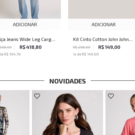
ADICIONAR
ADICIONAR
lça Jeans Wide Leg Cargo
Kit Cinto Cotton John John
ji John John Masculina
Masculino
R$ 418,80
R$ 149,00
 698,00
R$ 298,00
 de
R$ 104,70
1
x de
R$ 149,00
NOVIDADES