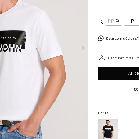
PP
P
Está com dúvidas?
Descubra o seu 
ADIC
CO
Cores