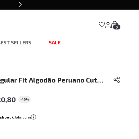
0
BEST SELLERS
SALE
gular Fit Algodão Peruano Cut
John Masculina
20
,
80
-
40%
shback
John John