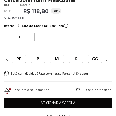
REF
:
41.54.1009_79
R$
118
,
80
R$
198
,
00
-
40%
1
x de
R$
118
,
80
Receba
R$ 17,82
de Cashback
John John
PP
P
M
G
GG
Está com dúvidas?
Fale com nossa Personal Shopper
Descubra o seu tamanho
Tabela de Medidas
ADICIONAR À SACOLA
COMPRE O LOOK