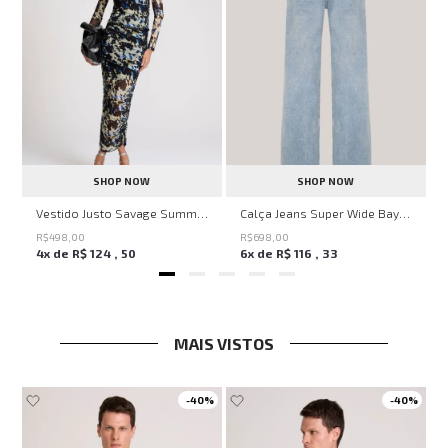
SHOP NOW
SHOP NOW
ell Montpellier John John Feminina
Vestido Justo Savage Summer John John Feminino
Calça Jeans Super Wide Bayern John John Feminina
R$
498
,
00
R$
698
,
00
4
x de
R$
124
,
50
6
x de
R$
116
,
33
MAIS VISTOS
-
40%
-
40%