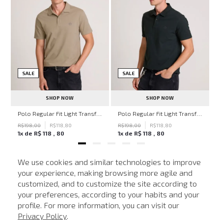
SALE
SALE
SHOP NOW
SHOP NOW
hn John Feminina
Polo Regular Fit Light Transfer Bege Médio John John Masculina
Polo Regular Fit Light Transfer Verde Escuro John John Masculina
R$
198
,
00
R$
118
,
80
R$
198
,
00
R$
118
,
80
1
x de
R$
118
,
80
1
x de
R$
118
,
80
We use cookies and similar technologies to improve
your experience, making browsing more agile and
NEWSLETTER
customized, and to customize the site according to
ATENDIMENTO
Cadastre seu e-mail para receber nossas novidades.
your preferences, according to your habits and your
profile. For more information, you can visit our
Privacy Policy
.