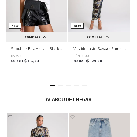
NEW
NEW
COMPRAR
COMPRAR
UN
PP
P
M
G
Shoulder Bag Heaven Black John John Feminina
Vestido Justo Savage Summer John John Feminino
R$
698
,
00
R$
498
,
00
6
x de
R$
116
,
33
4
x de
R$
124
,
50
ACABOU DE CHEGAR