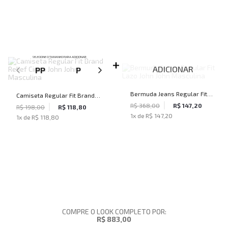
SELECIONE O TAMANHO PARA ADICIONAR
ADICIONAR
PP
P
M
G
GG
Bermuda Jeans Regular Fit
Camiseta Regular Fit Brand
Lazo John John Masculina
R$ 368,00
R$ 147,20
Relief Cinza John John
R$ 198,00
R$ 118,80
1
x de
R$ 147,20
1
x de
R$ 118,80
Masculina
COMPRE O LOOK COMPLETO POR:
R$ 883,00