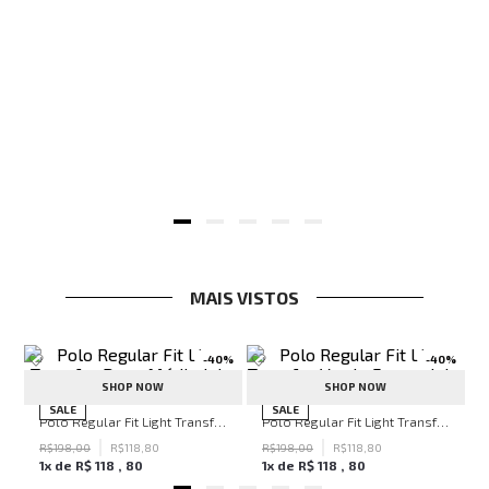
MAIS VISTOS
-
40%
-
40%
SHOP NOW
SHOP NOW
ven Black John John Feminina
SALE
SALE
Polo Regular Fit Light Transfer Bege Médio John John Masculina
Polo Regular Fit Light Transfer Verde Escuro John John Masculina
R$
198
,
00
R$
118
,
80
R$
198
,
00
R$
118
,
80
1
x de
R$
118
,
80
1
x de
R$
118
,
80