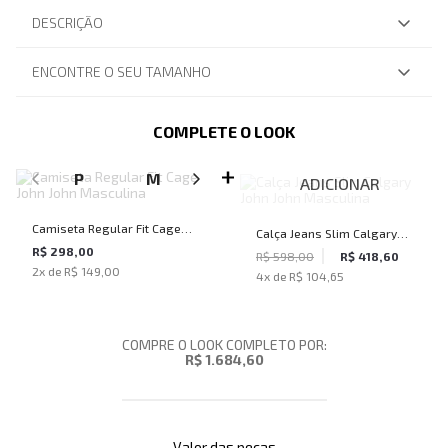
DESCRIÇÃO
ENCONTRE O SEU TAMANHO
COMPLETE O LOOK
SELECIONE O TAMANHO PARA ADICIONAR
P
M
G
GG
ADICIONAR
Camiseta Regular Fit Cage
Calça Jeans Slim Calgary
John John Masculina
R$ 298,00
John John Masculina
R$ 598,00
R$ 418,60
2
x de
R$ 149,00
4
x de
R$ 104,65
COMPRE O LOOK COMPLETO POR:
R$ 1.684,60
Valor das peças