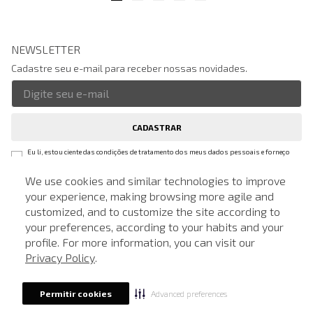
NEWSLETTER
Cadastre seu e-mail para receber nossas novidades.
CADASTRAR
Eu li, estou ciente das condições de tratamento dos meus dados pessoais e forneço
meu consentimento, conforme descrito na
Política de Privacidade
We use cookies and similar technologies to improve
your experience, making browsing more agile and
LOCALIZE UMA LOJA
customized, and to customize the site according to
ATENDIMENTO
SOBRE A JOHN JOHN
your preferences, according to your habits and your
profile. For more information, you can visit our
Quem Somos
AJUDA
Privacy Policy
.
Nossas Lojas
FAQ
NOSSAS AÇÕES
John John Club
Advanced preferences
Permitir cookies
Central de Atendimento
Livelo
Política de Privacidade