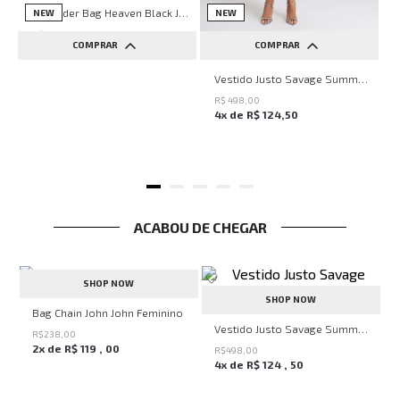
Shoulder Bag Heaven Black John John Feminina
NEW
NEW
R$
698
,
00
COMPRAR
COMPRAR
6
x de
R$
116
,
33
UN
PP
P
M
G
Vestido Justo Savage Summer John John Feminino
R$
498
,
00
4
x de
R$
124
,
50
ACABOU DE CHEGAR
SHOP NOW
SHOP NOW
John Feminina
Bag Chain John John Feminino
Vestido Justo Savage Summer John John Feminino
R$
238
,
00
2
x de
R$
119
,
00
R$
498
,
00
4
x de
R$
124
,
50