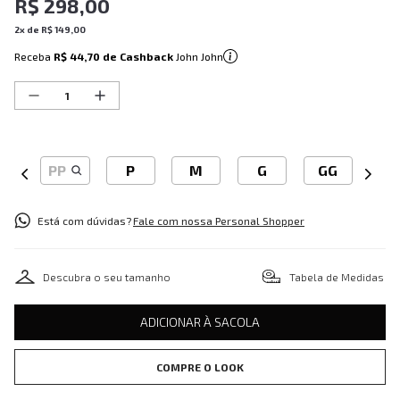
R$
298
,
00
2
x de
R$
149
,
00
Receba
R$ 44,70
de Cashback
John John
PP
P
M
G
GG
Está com dúvidas?
Fale com nossa Personal Shopper
Descubra o seu tamanho
Tabela de Medidas
ADICIONAR À SACOLA
COMPRE O LOOK