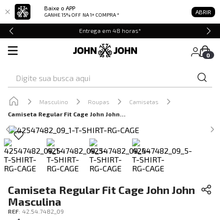
Baixe o APP
ABRIR
GANHE 15% OFF
NA 1ª COMPRA *
Entrega em 48 horas*
0
Digite sua busca aqui
Masculino
Roupas
Camisetas
Camiseta Regular Fit Cage John John Masculina
Camiseta Regular Fit Cage John John
Masculina
REF
:
42.54.7482_09