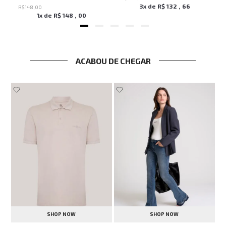
3
x de
R$
132
,
66
R$
148
,
00
1
x de
R$
148
,
00
ACABOU DE CHEGAR
SHOP NOW
SHOP NOW