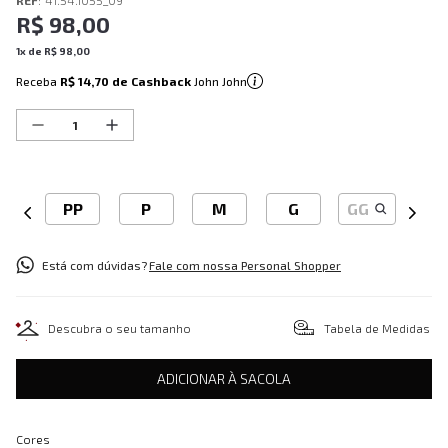
REF
:
41.54.1055_09
R$
98
,
00
1
x de
R$
98
,
00
Receba
R$ 14,70
de Cashback
John John
PP
P
M
G
GG
Está com dúvidas?
Fale com nossa Personal Shopper
Descubra o seu tamanho
Tabela de Medidas
ADICIONAR À SACOLA
Cores