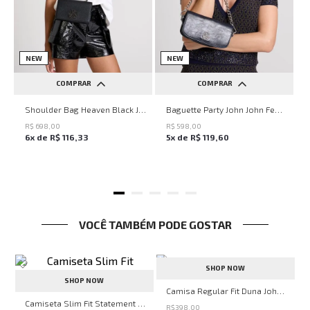
NEW
NEW
COMPRAR
COMPRAR
UN
UN
Shoulder Bag Heaven Black John John Feminina
Baguette Party John John Feminina
R$
698
,
00
R$
598
,
00
6
x de
R$
116
,
33
5
x de
R$
119
,
60
VOCÊ TAMBÉM PODE GOSTAR
SHOP NOW
SHOP NOW
lar Fit Uno Black John John Masculina
Camisa Regular Fit Duna John John Masculina
Camiseta Slim Fit Statement Preto John John Masculina
R$
398
,
00