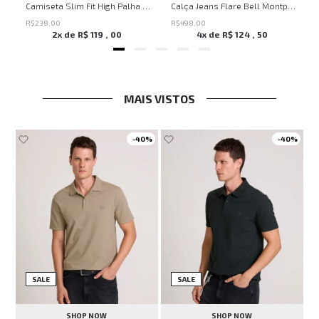
Savage Summer John John Feminina
Camiseta Slim Fit High Palha John John Masculina
Calça Jeans Flare Bell Montpellier John John Feminina
R$
238
,
00
R$
498
,
00
2
x de
R$
119
,
00
4
x de
R$
124
,
50
MAIS VISTOS
-
40%
-
40%
SALE
SALE
SHOP NOW
SHOP NOW