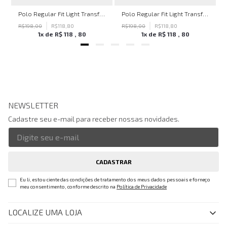
hn John Feminina
Polo Regular Fit Light Transfer Bege Médio John John Masculina
Polo Regular Fit Light Transfer Verde Escuro John John Masculina
R$
198
,
00
R$
118
,
80
R$
198
,
00
R$
118
,
80
1
x de
R$
118
,
80
1
x de
R$
118
,
80
NEWSLETTER
Cadastre seu e-mail para receber nossas novidades.
CADASTRAR
Eu li, estou ciente das condições de tratamento dos meus dados pessoais e forneço
meu consentimento, conforme descrito na
Política de Privacidade
LOCALIZE UMA LOJA