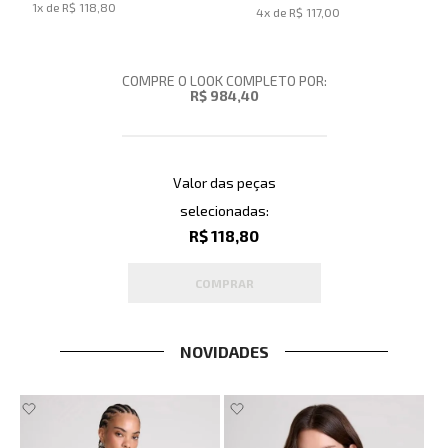
1
x de
R$ 118,80
4
x de
R$ 117,00
COMPRE O LOOK COMPLETO POR:
R$ 984,40
Valor das peças
selecionadas:
R$ 118,80
COMPRAR
NOVIDADES