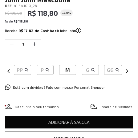
REF
:
41.54.1010_26
R$
118
,
80
R$
198
,
00
-
40%
1
x de
R$
118
,
80
Receba
R$ 17,82
de Cashback
John John
PP
P
M
G
GG
Está com dúvidas?
Fale com nossa Personal Shopper
Descubra o seu tamanho
Tabela de Medidas
ADICIONAR À SACOLA
COMPRE O LOOK