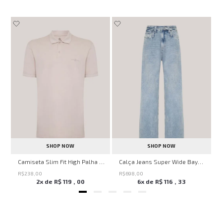
SHOP NOW
SHOP NOW
no
Camiseta Slim Fit High Palha John John Masculina
Calça Jeans Super Wide Bayern John John Feminina
R$
238
,
00
R$
698
,
00
2
x de
R$
119
,
00
6
x de
R$
116
,
33