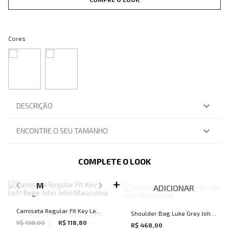
Cores
DESCRIÇÃO
ENCONTRE O SEU TAMANHO
COMPLETE O LOOK
SELECIONE O TAMANHO PARA ADICIONAR
M
ADICIONAR
Camiseta Regular Fit Key Left
Shoulder Bag Luke Grey John
Bege John John Masculina
R$ 198,00
R$ 118,80
John Masculina
R$ 468,00