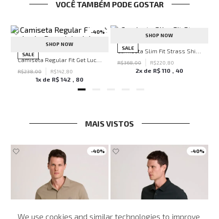
VOCÊ TAMBÉM PODE GOSTAR
-
40%
-
40%
SHOP NOW
SHOP NOW
SALE
Camiseta Slim Fit Strass Shine John John Masculina
SALE
s Off John John Masculina
Camiseta Regular Fit Get Lucky Bege John John Masculina
R$
368
,
00
R$
220
,
80
2
x de
R$
110
,
40
R$
238
,
00
R$
142
,
80
1
x de
R$
142
,
80
MAIS VISTOS
-
40%
-
40%
We use cookies and similar technologies to improve