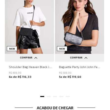
NEW
NEW
COMPRAR
COMPRAR
UN
UN
Shoulder Bag Heaven Black John John Feminina
Baguette Party John John Feminina
R$
698
,
00
R$
598
,
00
6
x de
R$
116
,
33
5
x de
R$
119
,
60
ACABOU DE CHEGAR