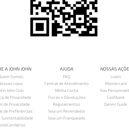
E A JOHN JOHN
AJUDA
NOSSAS AÇÕE
Quem Somos
FAQ
Livelo
Nossas Lojas
Central de Atendimento
Mastercard
ohn John Club
Minha Conta
Itau Personnali
ica de Privacidade
Trocas e Devoluções
Cashback
el de Privacidade
Regulamentos
Denim Guide
al de Preferências
Seja um Revendedor
e Sustentabilidade
Seja um Franqueado
odaComVerso