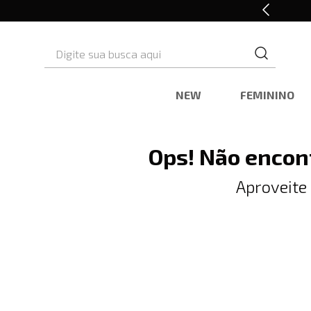
10% OFF* na primeira compra
Digite sua busca aqui
NEW
FEMININO
Ops! Não encon
Aproveite