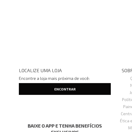
LOCALIZE UMA LOJA
SOBR
Encontre a loja mais próxima de você:
J
Polít
Pain
Centr
Ética 
BAIXE O APP E TENHA BENEFÍCIOS
M