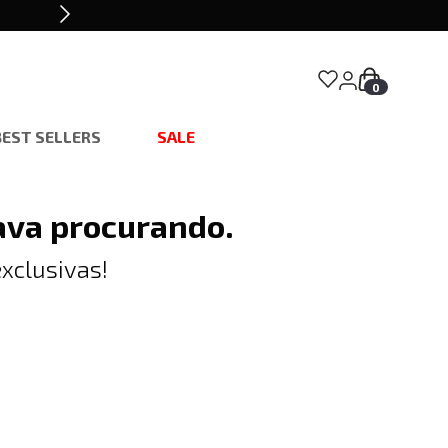
0
BEST SELLERS
SALE
ava procurando.
xclusivas!