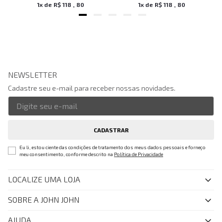
1
x de
R$
118
,
80
1
x de
R$
118
,
80
NEWSLETTER
Cadastre seu e-mail para receber nossas novidades.
CADASTRAR
Eu li, estou ciente das condições de tratamento dos meus dados pessoais e forneço
meu consentimento, conforme descrito na
Política de Privacidade
LOCALIZE UMA LOJA
SOBRE A JOHN JOHN
Quem Somos
AJUDA