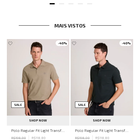
MAIS VISTOS
0%
-
40%
-
40%
SALE
SALE
SHOP NOW
SHOP NOW
ohn John Masculina
Polo Regular Fit Light Transfer Bege Médio John John Masculina
Polo Regular Fit Light Transfer Verde Escuro John John Masculina
R$
198
,
00
R$
118
,
80
R$
198
,
00
R$
118
,
80