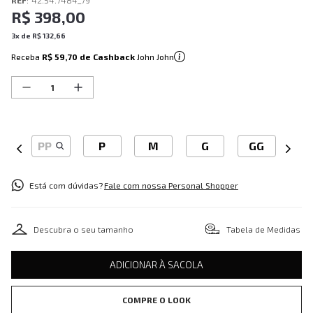
REF
:
42.54.7484_79
R$
398
,
00
3
x de
R$
132
,
66
Receba
R$ 59,70
de Cashback
John John
PP
P
M
G
GG
Está com dúvidas?
Fale com nossa Personal Shopper
Descubra o seu tamanho
Tabela de Medidas
ADICIONAR À SACOLA
COMPRE O LOOK