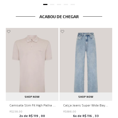
ACABOU DE CHEGAR
SHOP NOW
SHOP NOW
no
Camiseta Slim Fit High Palha John John Masculina
Calça Jeans Super Wide Bayern John John Feminina
R$
238
,
00
R$
698
,
00
2
x de
R$
119
,
00
6
x de
R$
116
,
33