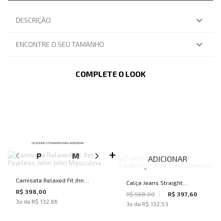
DESCRIÇÃO
ENCONTRE O SEU TAMANHO
COMPLETE O LOOK
SELECIONE O TAMANHO PARA ADICIONAR
P
M
G
GG
ADICIONAR
Camiseta Relaxed Fit Jhn
Calça Jeans Straight
Fearless John John Masculina
R$ 398,00
Cambridge John John
R$ 568,00
R$ 397,60
3
x de
R$ 132,66
3
x de
R$ 132,53
Masculina