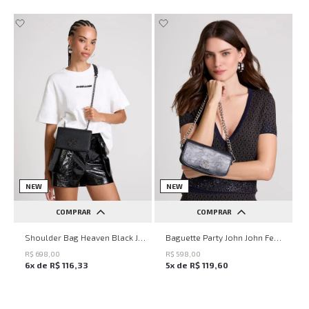
NEW
NEW
COMPRAR
COMPRAR
UN
UN
Shoulder Bag Heaven Black John John Feminina
Baguette Party John John Feminina
R$
698
,
00
R$
598
,
00
6
x de
R$
116
,
33
5
x de
R$
119
,
60