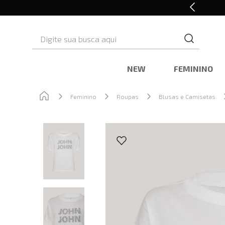
10% OFF* na primeira compra
Digite sua busca aqui
NEW
FEMININO
Feminino
Roupas
Blusas e Camisetas