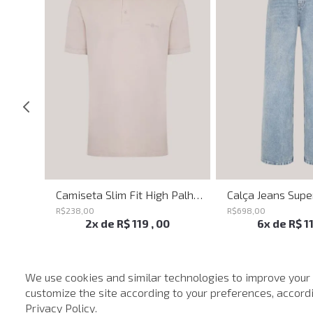
Belt Sttuds John John Feminino
Camiseta Slim Fit High Palha John John Masculina
R$
238
,
00
R$
698
,
00
2
x de
R$
119
,
00
6
x de
R$
1
We use cookies and similar technologies to improve your
customize the site according to your preferences, accordin
-
40%
-
40%
Privacy Policy
.