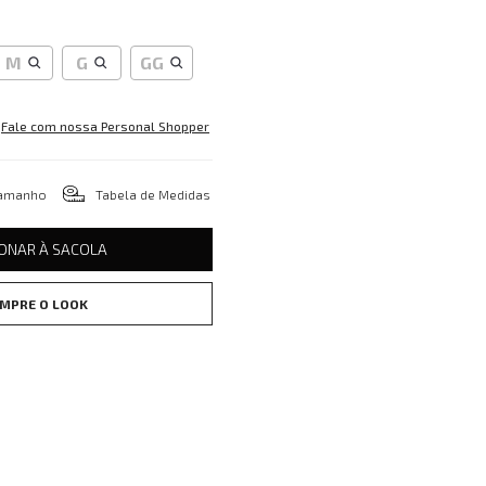
M
G
GG
Fale com nossa Personal Shopper
tamanho
Tabela de Medidas
IONAR À SACOLA
MPRE O LOOK