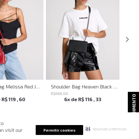
Shoulder Bag Melissa Red John John Feminina
Shoulder Bag Heaven Black John John Feminina
R$
698
,
00
R$
498
ATENDIMENTO
e
R$
119
,
60
6
x de
R$
116
,
33
to
Advanced preferences
n visit our
Permitir cookies