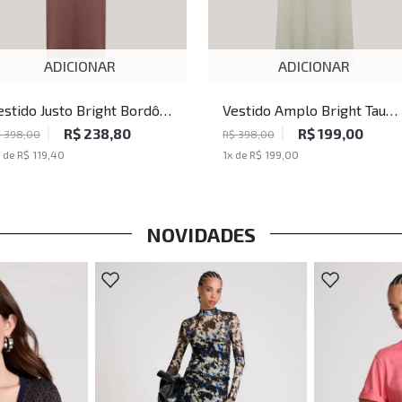
ADICIONAR
ADICIONAR
estido Justo Bright Bordô
Vestido Amplo Bright Taup
ohn John Feminino
John John Feminino
R$ 238,80
R$ 199,00
 398,00
R$ 398,00
 de
R$ 119,40
1
x de
R$ 199,00
NOVIDADES