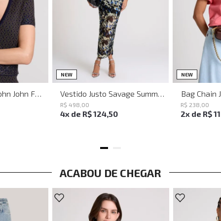
PP
P
M
G
NEW
NEW
Baguette Party John John Feminina
Vestido Justo Savage Summer John John Feminino
Bag Chain 
R$
498
,
00
R$
238
,
00
4
x de
R$
124
,
50
2
x de
R$
1
ACABOU DE CHEGAR