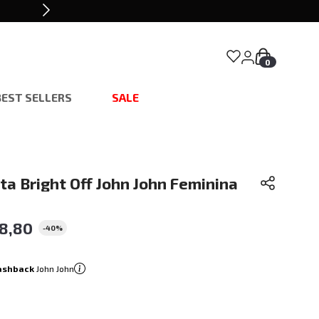
0
BEST SELLERS
SALE
a Bright Off John John Feminina
78
,
80
-
40%
ashback
John John