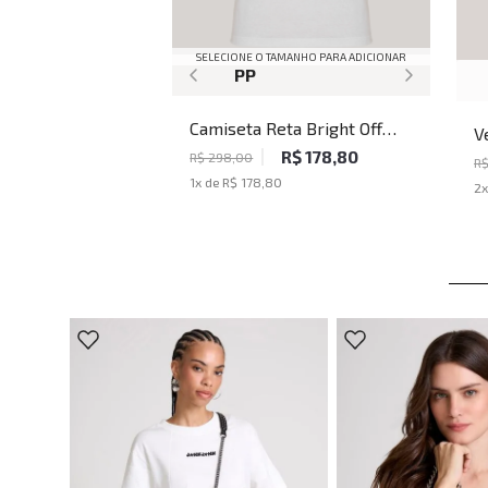
SELECIONE O TAMANHO PARA ADICIONAR
PP
Camiseta Reta Bright Off
V
John John Feminina
R$ 178,80
J
R$ 298,00
R$
1
x de
R$ 178,80
2
x