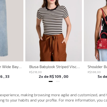
Calça Jeans Super Wide Bayern John John Feminina
Blusa Babylook Striped Visco John John Feminina
R$
218
,
00
R$
598
,
00
16
,
33
2
x de
R$
109
,
00
5
x d
MAIS VISTOS
 experience, making browsing more agile and customized, and 
g to your habits and your profile. For more information, you ca
-
40%
-
40%