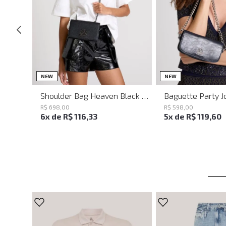
UN
UN
NEW
NEW
Shoulder Bag Heaven Black John John Feminina
R$
698
,
00
R$
598
,
00
6
x de
R$
116
,
33
5
x de
R$
119
,
60