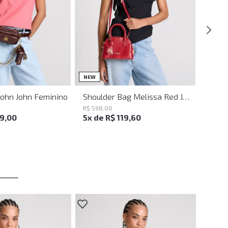
UN
UN
NEW
John John Feminino
Shoulder Bag Melissa Red John John Feminina
R$
598
,
00
19
,
00
5
x de
R$
119
,
60