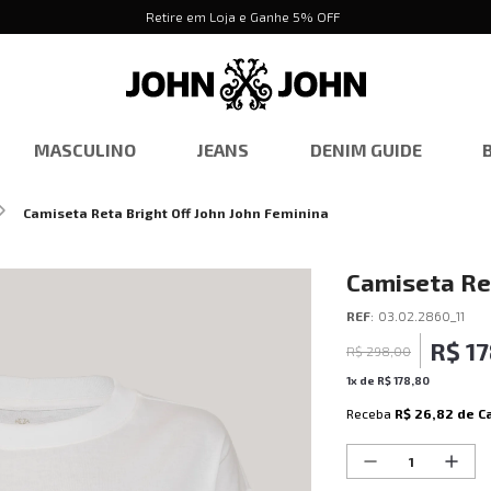
Retire em Loja e Ganhe 5% OFF
MASCULINO
JEANS
DENIM GUIDE
Camiseta Reta Bright Off John John Feminina
Camiseta Ret
REF
:
03.02.2860_11
R$
1
R$
298
,
00
1
x de
R$
178
,
80
Receba
R$ 26,82
de C