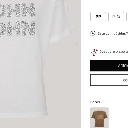
PP
P
Está com dúvidas?
Descubra o seu 
ADIC
CO
Cores