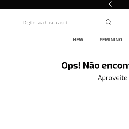
Retire em Loja e Ganhe 5% OFF
Digite sua busca aqui
NEW
FEMININO
Ops! Não encon
Aproveite