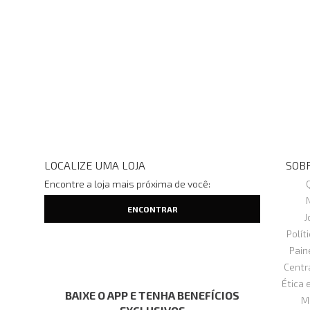
LOCALIZE UMA LOJA
SOBR
Encontre a loja mais próxima de você:
J
Polít
Pain
Centr
Ética 
BAIXE O APP E TENHA BENEFÍCIOS
M