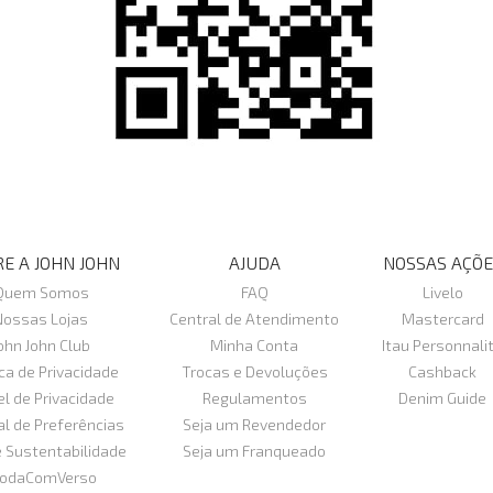
E A JOHN JOHN
AJUDA
NOSSAS AÇÕE
Quem Somos
FAQ
Livelo
Nossas Lojas
Central de Atendimento
Mastercard
ohn John Club
Minha Conta
Itau Personnali
ica de Privacidade
Trocas e Devoluções
Cashback
el de Privacidade
Regulamentos
Denim Guide
al de Preferências
Seja um Revendedor
e Sustentabilidade
Seja um Franqueado
odaComVerso