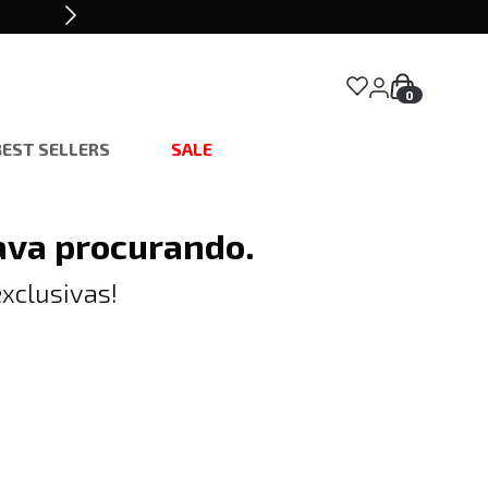
0
BEST SELLERS
SALE
ava procurando.
xclusivas!