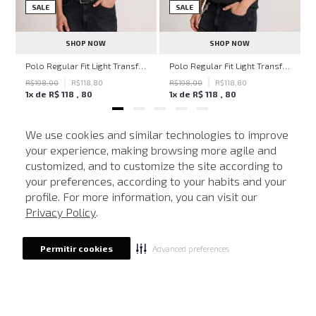
SALE
SALE
SHOP NOW
SHOP NOW
ohn John Masculina
Polo Regular Fit Light Transfer Bege Médio John John Masculina
Polo Regular Fit Light Transfer Verde Escuro John John Masculina
R$
198
,
00
R$
118
,
80
R$
198
,
00
R$
118
,
80
1
x de
R$
118
,
80
1
x de
R$
118
,
80
We use cookies and similar technologies to improve
your experience, making browsing more agile and
NEWSLETTER
customized, and to customize the site according to
ATENDIMENTO
Cadastre seu e-mail para receber nossas novidades.
your preferences, according to your habits and your
profile. For more information, you can visit our
Privacy Policy
.
CADASTRAR
Advanced preferences
Permitir cookies
Eu li, estou ciente das condições de tratamento dos meus dados pessoais e forneço
meu consentimento, conforme descrito na
Política de Privacidade
LOCALIZE UMA LOJA