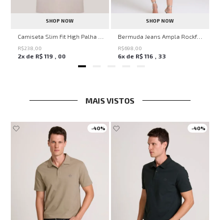
SHOP NOW
SHOP NOW
ircle John John Feminina
Camiseta Slim Fit High Palha John John Masculina
Bermuda Jeans Ampla Rockford John John Feminina
R$
238
,
00
R$
698
,
00
2
x de
R$
119
,
00
6
x de
R$
116
,
33
MAIS VISTOS
0%
-
40%
-
40%