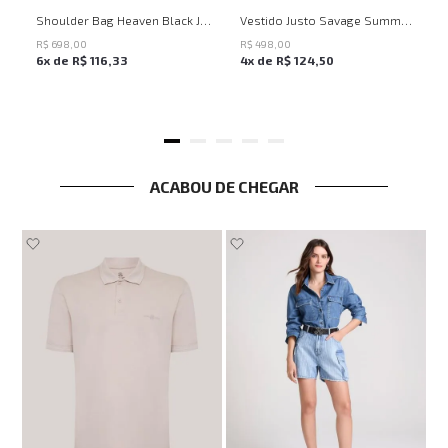
UN
PP
P
M
G
Shoulder Bag Heaven Black John John Feminina
Vestido Justo Savage Summer John John Feminino
R$
698
,
00
R$
498
,
00
6
x de
R$
116
,
33
4
x de
R$
124
,
50
ACABOU DE CHEGAR