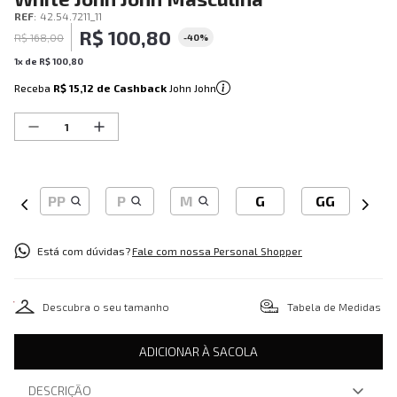
REF
:
42.54.7211_11
R$
100
,
80
R$
168
,
00
-
40%
1
x de
R$
100
,
80
Receba
R$ 15,12
de Cashback
John John
PP
P
M
G
GG
Está com dúvidas?
Fale com nossa Personal Shopper
Descubra o seu tamanho
Tabela de Medidas
ADICIONAR À SACOLA
DESCRIÇÃO