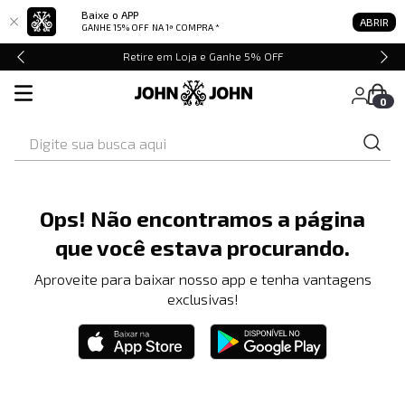
Baixe o APP
ABRIR
GANHE 15% OFF
NA 1ª COMPRA *
Retire em Loja e Ganhe 5% OFF
0
Digite sua busca aqui
Ops! Não encontramos a página
que você estava procurando.
Aproveite para baixar nosso app e tenha vantagens
exclusivas!