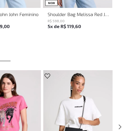
UN
UN
NEW
John John Feminino
Shoulder Bag Melissa Red John John Feminina
R$
598
,
00
19
,
00
5
x de
R$
119
,
60