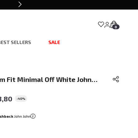
0
BEST SELLERS
SALE
m Fit Minimal Off White John
ina
8
,
80
-
40%
shback
John John