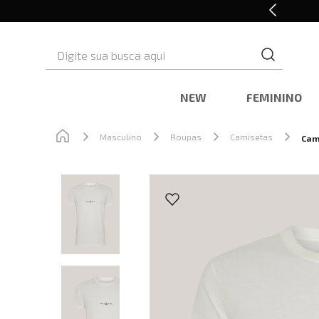
Cashback nas compras
Digite sua busca aqui
NEW
FEMININO
Masculino
Roupas
Camisetas
Cam