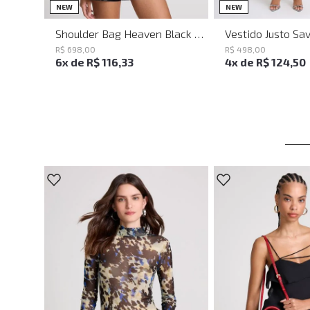
UN
PP
P
NEW
NEW
Shoulder Bag Heaven Black John John Feminina
R$
698
,
00
R$
498
,
00
6
x de
R$
116
,
33
4
x de
R$
124
,
50