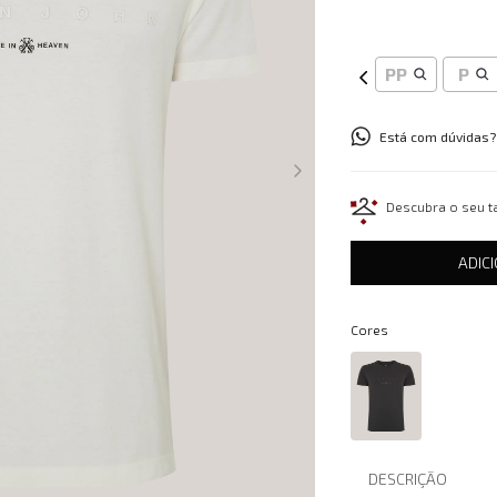
PP
P
Está com dúvidas?
Descubra o seu 
ADIC
Cores
DESCRIÇÃO