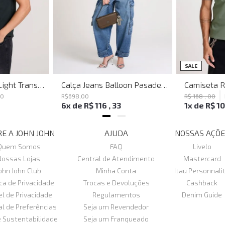
SALE
Polo Regular Fit Light Transfer Verde Escuro John John Masculina
Calça Jeans Balloon Pasadena John John Feminina
80
R$
698
,
00
R$
168
,
00
6
x de
R$
116
,
33
1
x de
R$
1
E A JOHN JOHN
AJUDA
NOSSAS AÇÕE
Quem Somos
FAQ
Livelo
Nossas Lojas
Central de Atendimento
Mastercard
ohn John Club
Minha Conta
Itau Personnali
ica de Privacidade
Trocas e Devoluções
Cashback
el de Privacidade
Regulamentos
Denim Guide
al de Preferências
Seja um Revendedor
e Sustentabilidade
Seja um Franqueado