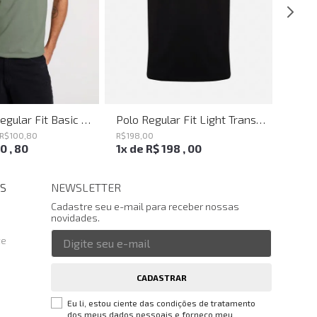
Camiseta Regular Fit Basic Verde Joh John Masculina
Polo Regular Fit Light Transfer Preto John John Masculina
R$
100
,
80
R$
198
,
00
R$
198
,
00
,
80
1
x de
R$
198
,
00
1
x d
S
NEWSLETTER
Cadastre seu e-mail para receber nossas
novidades.
te
CADASTRAR
Eu li, estou ciente das condições de tratamento
dos meus dados pessoais e forneço meu