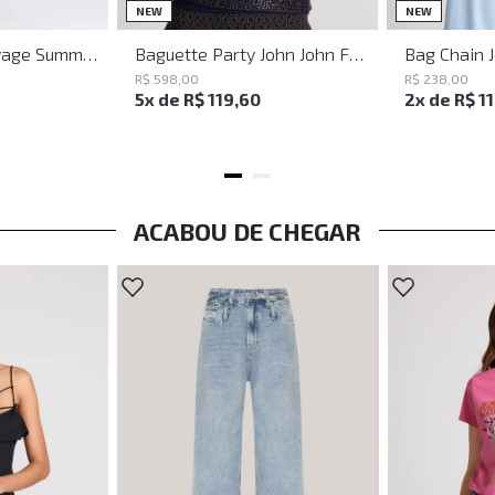
M
G
UN
NEW
NEW
Vestido Justo Savage Summer John John Feminino
Baguette Party John John Feminina
Bag Chain 
R$
598
,
00
R$
238
,
00
5
x de
R$
119
,
60
2
x de
R$
1
ACABOU DE CHEGAR