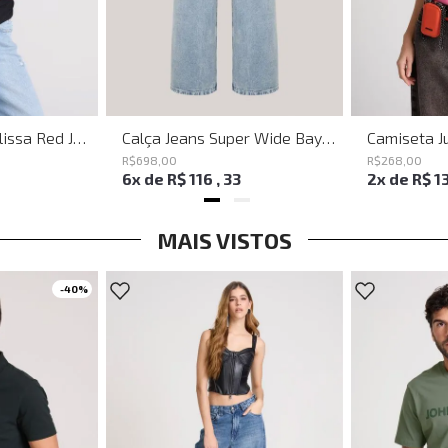
Shoulder Bag Melissa Red John John Feminina
Calça Jeans Super Wide Bayern John John Feminina
R$
698
,
00
R$
268
,
00
6
x de
R$
116
,
33
2
x de
R$
1
MAIS VISTOS
-
40%