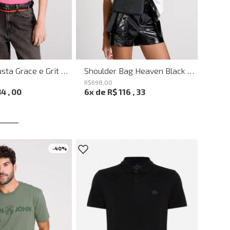
Camiseta Justa Grace e Grit Rosa John John Feminina
Shoulder Bag Heaven Black John John Feminina
R$
698
,
00
R$
218
,
34
,
00
6
x de
R$
116
,
33
2
x d
-
40%