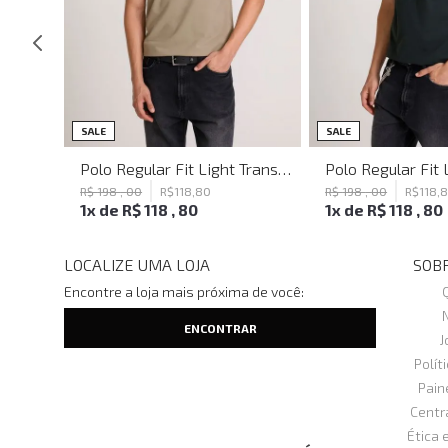
SALE
SALE
Blusa Justa Tattoo Black John John Feminina
Polo Regular Fit Light Transfer Bege Médio John John Masculina
R$
198
,
00
R$
118
,
80
R$
198
,
00
R$
118
,
1
x de
R$
118
,
80
1
x de
R$
118
,
80
LOCALIZE UMA LOJA
SOBR
Encontre a loja mais próxima de você:
J
Polít
Pain
Centr
Ética 