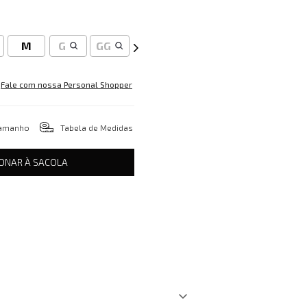
M
G
GG
Fale com nossa Personal Shopper
tamanho
Tabela de Medidas
IONAR À SACOLA