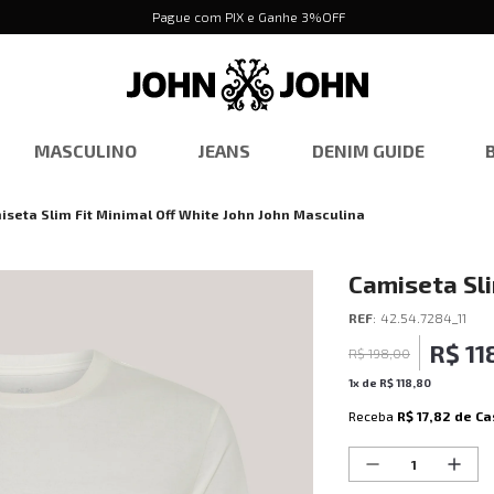
Pague com PIX e Ganhe 3%OFF
MASCULINO
JEANS
DENIM GUIDE
iseta Slim Fit Minimal Off White John John Masculina
Camiseta Sli
John Mascul
REF
:
42.54.7284_11
R$
11
R$
198
,
00
1
x de
R$
118
,
80
Receba
R$ 17,82
de Ca