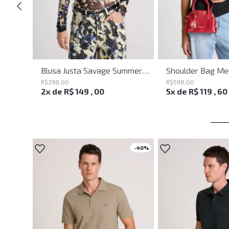
Saia Mini Heaven Knit John John Feminina
Blusa Justa Savage Summer John John Feminina
R$
298
,
00
R$
598
,
00
2
x de
R$
149
,
00
5
x de
R$
119
,
60
-
40%