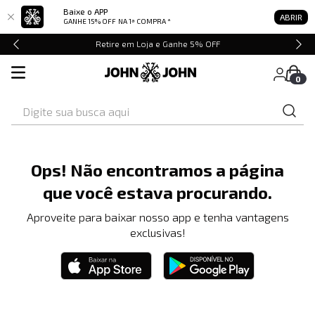
Baixe o APP
ABRIR
GANHE 15% OFF
NA 1ª COMPRA *
Retire em Loja e Ganhe 5% OFF
0
Digite sua busca aqui
Ops! Não encontramos a página
que você estava procurando.
Aproveite para baixar nosso app e tenha vantagens
exclusivas!