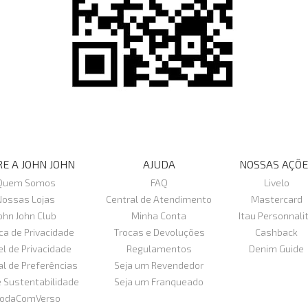
E A JOHN JOHN
AJUDA
NOSSAS AÇÕE
Quem Somos
FAQ
Livelo
Nossas Lojas
Central de Atendimento
Mastercard
ohn John Club
Minha Conta
Itau Personnali
ica de Privacidade
Trocas e Devoluções
Cashback
el de Privacidade
Regulamentos
Denim Guide
al de Preferências
Seja um Revendedor
e Sustentabilidade
Seja um Franqueado
odaComVerso