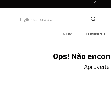
Retire em Loja e Ganhe 5% OFF
Digite sua busca aqui
NEW
FEMININO
Ops! Não encon
Aproveite