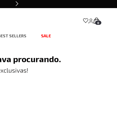
0
BEST SELLERS
SALE
ava procurando.
xclusivas!