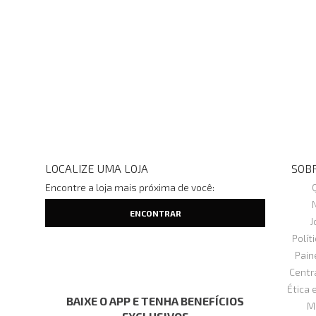
LOCALIZE UMA LOJA
SOBR
Encontre a loja mais próxima de você:
J
Polít
Pain
Centr
Ética 
BAIXE O APP E TENHA BENEFÍCIOS
M