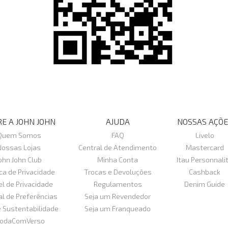
E A JOHN JOHN
AJUDA
NOSSAS AÇÕE
Quem Somos
FAQ
Livelo
Nossas Lojas
Central de Atendimento
Mastercard
ohn John Club
Minha Conta
Itau Personnali
ica de Privacidade
Trocas e Devoluções
Cashback
el de Privacidade
Regulamentos
Denim Guide
al de Preferências
Seja um Revendedor
e Sustentabilidade
Seja um Franqueado
odaComVerso