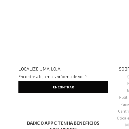
LOCALIZE UMA LOJA
SOBR
Encontre a loja mais próxima de você:
J
Polít
Pain
Centr
Ética 
BAIXE O APP E TENHA BENEFÍCIOS
M