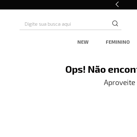
10% OFF* na primeira compra
Digite sua busca aqui
NEW
FEMININO
Ops! Não encon
Aproveite