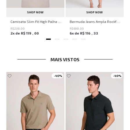
SHOP NOW
SHOP NOW
ircle John John Feminina
Camiseta Slim Fit High Palha John John Masculina
Bermuda Jeans Ampla Rockford John John Feminina
R$
238
,
00
R$
698
,
00
2
x de
R$
119
,
00
6
x de
R$
116
,
33
MAIS VISTOS
-
40%
-
40%