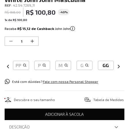
REF
:
42.54.7269_11
R$
100
,
80
R$
168
,
00
-
40%
1
x de
R$
100
,
80
Receba
R$ 15,12
de Cashback
John John
PP
P
M
G
GG
Está com dúvidas?
Fale com nossa Personal Shopper
Descubra o seu tamanho
Tabela de Medidas
ADICIONAR À SACOLA
DESCRIÇÃO