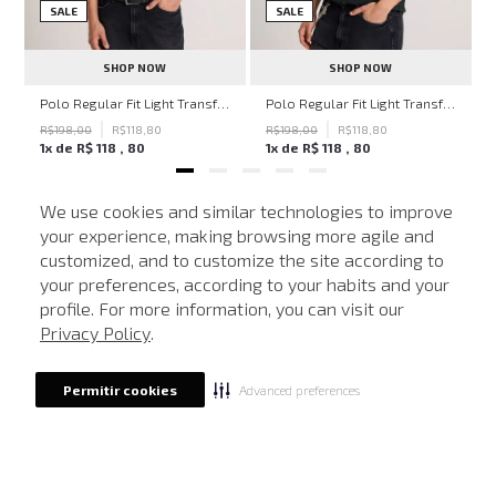
SALE
SALE
SHOP NOW
SHOP NOW
ven Black John John Feminina
Polo Regular Fit Light Transfer Bege Médio John John Masculina
Polo Regular Fit Light Transfer Verde Escuro John John Masculina
R$
198
,
00
R$
118
,
80
R$
198
,
00
R$
118
,
80
1
x de
R$
118
,
80
1
x de
R$
118
,
80
We use cookies and similar technologies to improve
your experience, making browsing more agile and
NEWSLETTER
customized, and to customize the site according to
ATENDIMENTO
Cadastre seu e-mail para receber nossas novidades.
your preferences, according to your habits and your
profile. For more information, you can visit our
Privacy Policy
.
CADASTRAR
Advanced preferences
Permitir cookies
Eu li, estou ciente das condições de tratamento dos meus dados pessoais e forneço
meu consentimento, conforme descrito na
Política de Privacidade
LOCALIZE UMA LOJA