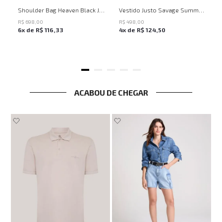
UN
PP
P
M
G
Shoulder Bag Heaven Black John John Feminina
Vestido Justo Savage Summer John John Feminino
R$
698
,
00
R$
498
,
00
6
x de
R$
116
,
33
4
x de
R$
124
,
50
ACABOU DE CHEGAR