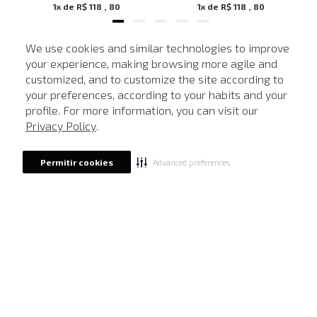
1
x de
R$
118
,
80
1
x de
R$
118
,
80
We use cookies and similar technologies to improve
your experience, making browsing more agile and
NEWSLETTER
customized, and to customize the site according to
ATENDIMENTO
Cadastre seu e-mail para receber nossas novidades.
your preferences, according to your habits and your
profile. For more information, you can visit our
Privacy Policy
.
CADASTRAR
Advanced preferences
Permitir cookies
Eu li, estou ciente das condições de tratamento dos meus dados pessoais e forneço
meu consentimento, conforme descrito na
Política de Privacidade
LOCALIZE UMA LOJA
SOBRE A JOHN JOHN
Quem Somos
AJUDA
Nossas Lojas
FAQ
NOSSAS AÇÕES
John John Club