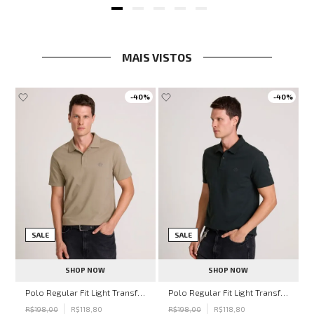
MAIS VISTOS
-
40%
-
40%
SALE
SALE
SHOP NOW
SHOP NOW
hn John Feminina
Polo Regular Fit Light Transfer Bege Médio John John Masculina
Polo Regular Fit Light Transfer Verde Escuro John John Masculina
R$
198
,
00
R$
118
,
80
R$
198
,
00
R$
118
,
80