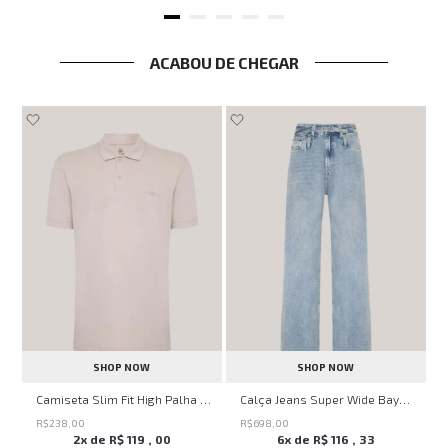
ACABOU DE CHEGAR
SHOP NOW
SHOP NOW
no
Camiseta Slim Fit High Palha John John Masculina
Calça Jeans Super Wide Bayern John John Feminina
R$
238
,
00
R$
698
,
00
2
x de
R$
119
,
00
6
x de
R$
116
,
33