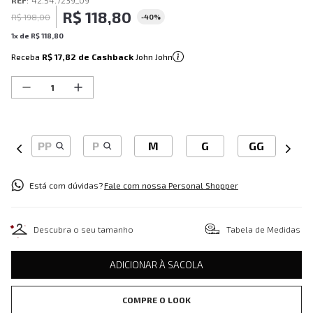
REF
:
42.54.7239_09
R$
118
,
80
R$
198
,
00
-
40%
1
x de
R$
118
,
80
Receba
R$ 17,82
de Cashback
John John
PP
P
M
G
GG
Está com dúvidas?
Fale com nossa Personal Shopper
Descubra o seu tamanho
Tabela de Medidas
ADICIONAR À SACOLA
COMPRE O LOOK