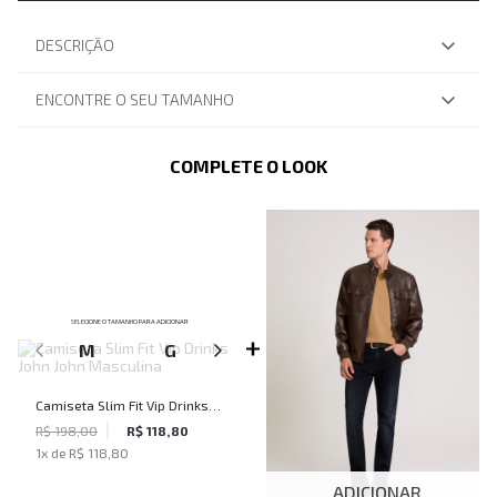
DESCRIÇÃO
ENCONTRE O SEU TAMANHO
COMPLETE O LOOK
SELECIONE O TAMANHO PARA ADICIONAR
M
G
GG
Camiseta Slim Fit Vip Drinks
John John Masculina
R$ 198,00
R$ 118,80
1
x de
R$ 118,80
ADICIONAR