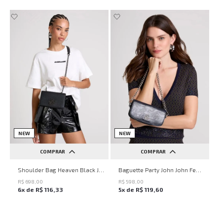
NEW
NEW
COMPRAR
COMPRAR
UN
UN
Shoulder Bag Heaven Black John John Feminina
Baguette Party John John Feminina
R$
698
,
00
R$
598
,
00
6
x de
R$
116
,
33
5
x de
R$
119
,
60