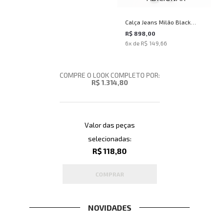
Calça Jeans Milão Black
Washed John John Masculina
R$ 898,00
6
x de
R$ 149,66
COMPRE O LOOK COMPLETO POR:
R$ 1.314,80
Valor das peças
selecionadas:
R$ 118,80
COMPRAR
NOVIDADES